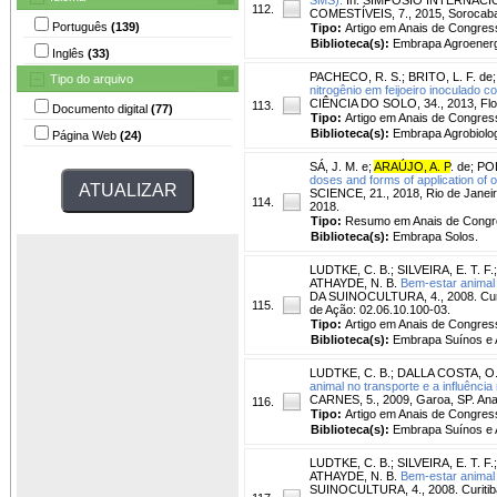
112.
COMESTÍVEIS, 7., 2015, Sorocaba, 
Português
(139)
Tipo:
Artigo em Anais de Congres
Biblioteca(s):
Embrapa Agroenerg
Inglês
(33)
PACHECO, R. S.
;
BRITO, L. F. de
Tipo do arquivo
nitrogênio em feijoeiro inoculado 
CIÊNCIA DO SOLO, 34., 2013, Floria
113.
Documento digital
(77)
Tipo:
Artigo em Anais de Congres
Biblioteca(s):
Embrapa Agrobiolog
Página Web
(24)
SÁ, J. M. e
;
ARAÚJO, A. P
. de
;
POL
doses and forms of application of 
SCIENCE, 21., 2018, Rio de Janeir
114.
2018.
Tipo:
Resumo em Anais de Cong
Biblioteca(s):
Embrapa Solos.
LUDTKE, C. B.
;
SILVEIRA, E. T. F.
ATHAYDE, N. B.
Bem-estar animal 
DA SUINOCULTURA, 4., 2008. Curiti
115.
de Ação: 02.06.10.100-03.
Tipo:
Artigo em Anais de Congres
Biblioteca(s):
Embrapa Suínos e 
LUDTKE, C. B.
;
DALLA COSTA, O.
animal no transporte e a influência
CARNES, 5., 2009, Garoa, SP. Anai
116.
Tipo:
Artigo em Anais de Congres
Biblioteca(s):
Embrapa Suínos e 
LUDTKE, C. B.
;
SILVEIRA, E. T. F.
ATHAYDE, N. B.
Bem-estar animal 
SUINOCULTURA, 4., 2008. Curitiba.