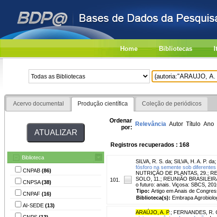
Home
Bibliotecas
I
Acervo documental
Produção científica
Coleção de periódicos
Ordenar
Relevância
Autor
Título
Ano
por:
Registros recuperados : 168
Biblioteca
SILVA, R. S. da
;
SILVA, H. A. P. da
;
fósforo na semente sob diferentes 
CNPAB
(86)
NUTRIÇÃO DE PLANTAS, 29.; R
SOLO, 11.; REUNIÃO BRASILEIRA D
101.
CNPSA
(38)
o futuro: anais. Viçosa: SBCS, 2
Tipo:
Artigo em Anais de Congre
CNPAF
(16)
Biblioteca(s):
Embrapa Agrobiolog
AI-SEDE
(13)
ARAÚJO, A. P
.
;
FERNANDES, R. 
CNPS
(13)