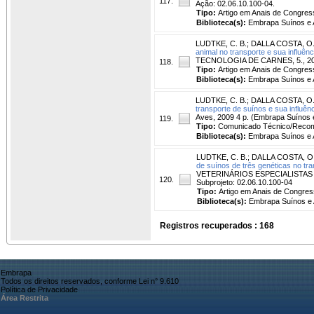
117.
Ação: 02.06.10.100-04.
Tipo:
Artigo em Anais de Congres
Biblioteca(s):
Embrapa Suínos e 
LUDTKE, C. B.
;
DALLA COSTA, O.
animal no transporte e sua influên
TECNOLOGIA DE CARNES, 5., 2009, 
118.
Tipo:
Artigo em Anais de Congres
Biblioteca(s):
Embrapa Suínos e 
LUDTKE, C. B.
;
DALLA COSTA, O.
transporte de suínos e sua influên
Aves, 2009 4 p. (Embrapa Suínos 
119.
Tipo:
Comunicado Técnico/Reco
Biblioteca(s):
Embrapa Suínos e 
LUDTKE, C. B.
;
DALLA COSTA, O.
de suínos de três genéticas no tra
VETERINÁRIOS ESPECIALISTAS EM S
120.
Subprojeto: 02.06.10.100-04
Tipo:
Artigo em Anais de Congres
Biblioteca(s):
Embrapa Suínos e 
Registros recuperados : 168
Embrapa
Todos os direitos reservados, conforme Lei n° 9.610
Política de Privacidade
Área Restrita