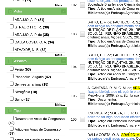
sistema orgânico de produção.
In:
Sociedade Brasileira de Ciência do
102.
Mais...
Tipo:
Artigo em Anais de Congre
Autor
Biblioteca(s):
Embrapa Agrobiolog
ARAÚJO, A. P.
(81)
BRITO, L. F. de
;
PACHECO, R. S.
com rizóbio ao enriquecimento da
STRALIOTTO, R.
(38)
NUTRIÇÃO DE PLANTAS, 29.; R
SOLO, 11.; REUNIÃO BRASILEIRA D
103.
ARAÚJO, A. P. de
(35)
o futuro: anais. Viçosa: SBCS, 2
Tipo:
Artigo em Anais de Congre
DALLA COSTA, O. A.
(34)
Biblioteca(s):
Embrapa Agrobiolog
ATHAYDE, N. B.
(32)
Mais...
BRITO, L. F. de
;
PACHECO, R. S.
com rizóbio ao enriquecimento da
Assunto
NUTRIÇÃO DE PLANTAS, 29.; R
SOLO, 11.; REUNIÃO BRASILEIRA D
104.
Feijão
(53)
o futuro: anais. Viçosa, MG: SBCS
Tipo:
Artigo em Anais de Congre
Phaseolus Vulgaris
(42)
Biblioteca(s):
Embrapa Arroz e Fe
Bem-estar animal
(18)
ALCANTARA, R. M. C. M. de
;
ARAÚ
fixação biológica de nitrogênio e 
Nitrogênio
(18)
Meio-Norte, 2009. 27 p. (Embrapa
105.
Suíno
(18)
Tipo:
Documentos
Biblioteca(s):
Embrapa Agrobiolo
Mais...
Tipo
KNUPP, A. M.
;
SOUZA, T. L. P. O.
selected for high-nodulation efficie
Resumo em Anais de Congresso
106.
Tipo:
Artigo em Periódico Indexa
(40)
Biblioteca(s):
Embrapa Arroz e Fe
Artigo em Anais de Congresso
(37)
DALLA COSTA, O. A.
;
ARAÚJO, A.
de suínos destinados ao abate.
Con
Artigo em Periódico Indexado