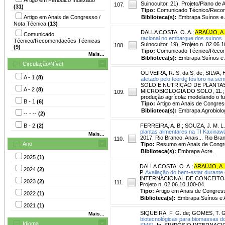
Suinocultor, 21). Projeto/Plano de
107.
(31)
Tipo:
Comunicado Técnico/Reco
Artigo em Anais de Congresso /
Biblioteca(s):
Embrapa Suínos e 
Nota Técnica
(13)
DALLA COSTA, O. A.
;
ARAÚJO, A.
Comunicado
racional no embarque dos suínos.
Técnico/Recomendações Técnicas
Suinocultor, 19). Projeto n. 02.06.
108.
(9)
Tipo:
Comunicado Técnico/Reco
Mais...
Biblioteca(s):
Embrapa Suínos e 
Circulação/Nível
OLIVEIRA, R. S. da S. de
;
SILVA, H
A - 1
(8)
afetado pelo teorde fósforo na sem
SOLO E NUTRIÇÃO DE PLANTAS,
A - 2
(8)
MICROBIOLOGIA DO SOLO, 11.; R
109.
produção agrícola: modelando o f
B - 1
(6)
Tipo:
Artigo em Anais de Congre
Biblioteca(s):
Embrapa Agrobiolog
-- - --
(2)
B - 2
(2)
FERREIRA, A. B.
;
SOUZA, J. M. L.
plantas alimentares na TI Kaxinawá
Mais...
2017, Rio Branco. Anais... Rio Bran
110.
Ano
Tipo:
Resumo em Anais de Cong
Biblioteca(s):
Embrapa Acre.
2025
(1)
DALLA COSTA, O. A.
;
ARAÙJO, A.
2024
(2)
P.
Avaliação do bem-estar durante 
INTERNACIONAL DE CONCEITOS EM B
2023
(2)
111.
Projeto n. 02.06.10.100-04.
Tipo:
Artigo em Anais de Congres
2022
(1)
Biblioteca(s):
Embrapa Suínos e 
2021
(1)
SIQUEIRA, F. G. de
;
GOMES, T. G
Mais...
biotecnológicas para biomassas do
Idioma
SMS).
In: SIMPÓSIO INTERNAC