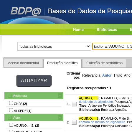
Home
Bibliotecas
I
Acervo documental
Produção científica
Coleção de periódicos
Ordenar
Relevância
Autor
Título
Ano
por:
Registros recuperados : 3
Biblioteca
AQUINO, I. S
.
;
RAMALHO, F. de S.
;
do bicudo do algodoeiro.
Pesquisa Agr
CNPA
(2)
1.
Tipo:
Artigo em Periódico Indexado
Biblioteca(s):
Embrapa Algodão.
AI-SEDE
(1)
Autor
AQUINO, I. S
.
;
RAMALHO, F. de S.
;
captura do bicudo-do-algodoeiro.
Pesq
2.
AQUINO, I. S.
(2)
Biblioteca(s):
Embrapa Unidades Ce