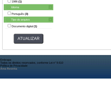
1986
(1)
Idioma
Português
(3)
Tipo do arquivo
Documento digital
(1)
Embrapa
Todos os direitos reservados, conforme Lei n° 9.610
Política de Privacidade
Área Restrita