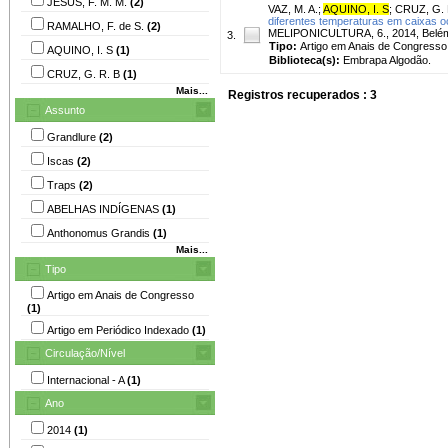
JESUS, F. M. M.
(2)
VAZ, M. A.
;
AQUINO, I. S
;
CRUZ, G. 
diferentes temperaturas em caixas o
RAMALHO, F. de S.
(2)
MELIPONICULTURA, 6., 2014, Belém. A
3.
Tipo:
Artigo em Anais de Congresso
AQUINO, I. S
(1)
Biblioteca(s):
Embrapa Algodão.
CRUZ, G. R. B
(1)
Mais...
Registros recuperados : 3
Assunto
Grandlure
(2)
Iscas
(2)
Traps
(2)
ABELHAS INDÍGENAS
(1)
Anthonomus Grandis
(1)
Mais...
Tipo
Artigo em Anais de Congresso
(1)
Artigo em Periódico Indexado
(1)
Circulação/Nível
Internacional - A
(1)
Ano
2014
(1)