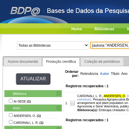
Home
Bibliotecas
I
Acervo documental
Produção científica
Coleção de periódicos
Ordenar
Relevância
Autor
Título
Ano
por:
Registros recuperados : 1
Biblioteca
CARDINALI, L. R.
;
ANDERSEN, O
.
I
comosus).
Pesquisa Agropecuária Bras
AI-SEDE
(1)
arrangement and plant population on 
1.
Agronomia e Série Veterinária, publi
Autor
Biblioteca(s):
Embrapa Unidades Ce
ANDERSEN, O.
(1)
Registros recuperados : 1
CARDINALI, L. R.
(1)