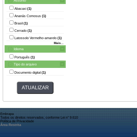
Assunto
Abacaxi
(1)
Ananás Comosus
(1)
Brasil
(1)
Cerrado
(1)
Latossolo Vermelho-amarelo
(1)
Mais...
Idioma
Português
(1)
Tipo do arquivo
Documento digital
(1)
Embrapa
Todos os direitos reservados, conforme Lei n° 9.610
Política de Privacidade
Área Restrita