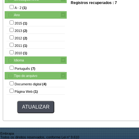
Registros recuperados : 7
A - 2
(1)
Ano
2015
(1)
2013
(2)
2012
(2)
2011
(1)
2010
(1)
Idioma
Português
(7)
Tipo do arquivo
Documento digital
(4)
Página Web
(1)
Embrapa
Todos os direitos reservados, conforme Lei n° 9.610