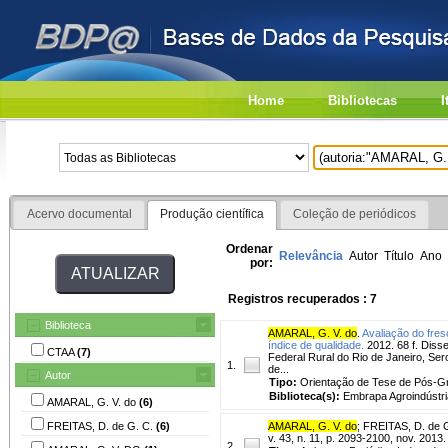
Home
Bibliotecas
I
Acervo documental
Produção científica
Coleção de periódicos
Ordenar
Relevância
Autor
Título
Ano
por:
Registros recuperados : 7
Biblioteca
AMARAL, G. V. do
.
Avaliação do fre
índice de qualidade.
2012. 68 f. Disse
CTAA
(7)
Federal Rural do Rio de Janeiro, Ser
1.
de...
Autor
Tipo:
Orientação de Tese de Pós-
Biblioteca(s):
Embrapa Agroindústri
AMARAL, G. V. do
(6)
FREITAS, D. de G. C.
(6)
AMARAL, G. V. do
;
FREITAS, D. de G
v. 43, n. 11, p. 2093-2100, nov. 2013.
2.