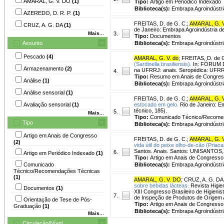
AMARAL, G. V. DO
(1)
Tipo:
Artigo em Periódico Indexado
Biblioteca(s):
Embrapa Agroindústri
AZEREDO, D. R. P.
(1)
FREITAS, D. de G. C.
;
AMARAL, G. V
CRUZ, A. G. DA
(1)
de Janeiro: Embrapa Agroindústria d
Mais...
3.
Tipo:
Documentos
Assunto
Biblioteca(s):
Embrapa Agroindústri
Pescado
(4)
AMARAL, G. V. do
;
FREITAS, D. de G
(Sardinella brasiliensis).
In: FÓRUM D
Armazenamento
(2)
na UFRRJ: anais. Seropédica: UFR
4.
Tipo:
Resumo em Anais de Congre
Análise
(1)
Biblioteca(s):
Embrapa Agroindústri
Análise sensorial
(1)
FREITAS, D. de G. C.
;
AMARAL, G. V
Avaliação sensorial
(1)
estocado em gelo.
Rio de Janeiro: Em
técnico, 185).
5.
Mais...
Tipo:
Comunicado Técnico/Recome
Tipo
Biblioteca(s):
Embrapa Agroindústri
Artigo em Anais de Congresso
FREITAS, D. de G. C.
;
AMARAL, G. V
(2)
vida útil do peixe olho-de-cão (Priac
Santos. Anais. Santos: UNISANTOS
6.
Artigo em Periódico Indexado
(1)
Tipo:
Artigo em Anais de Congresso
Comunicado
Biblioteca(s):
Embrapa Agroindústri
Técnico/Recomendações Técnicas
(1)
AMARAL, G. V. DO
;
CRUZ, A. G. DA
sobre bebidas lácteas.
Revista Higien
Documentos
(1)
XIII Congresso Brasileiro de Higienis
7.
de Inspeção de Produtos de Origem A
Orientação de Tese de Pós-
Tipo:
Artigo em Anais de Congresso
Graduação
(1)
Biblioteca(s):
Embrapa Agroindústri
Mais...
Circulação/Nível