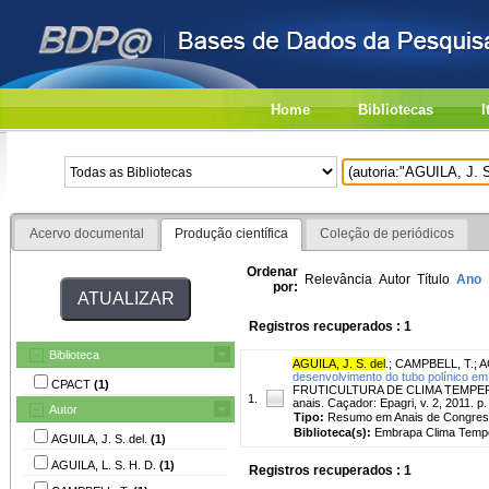
Home
Bibliotecas
I
Acervo documental
Produção científica
Coleção de periódicos
Ordenar
Relevância
Autor
Título
Ano
por:
Registros recuperados : 1
Biblioteca
AGUILA, J. S. del
.
;
CAMPBELL, T.
;
A
desenvolvimento do tubo polínico em
CPACT
(1)
FRUTICULTURA DE CLIMA TEMPERADO, 
1.
anais. Caçador: Epagri, v. 2, 2011. p.
Autor
Tipo:
Resumo em Anais de Congre
Biblioteca(s):
Embrapa Clima Temp
AGUILA, J. S. del.
(1)
AGUILA, L. S. H. D.
(1)
Registros recuperados : 1