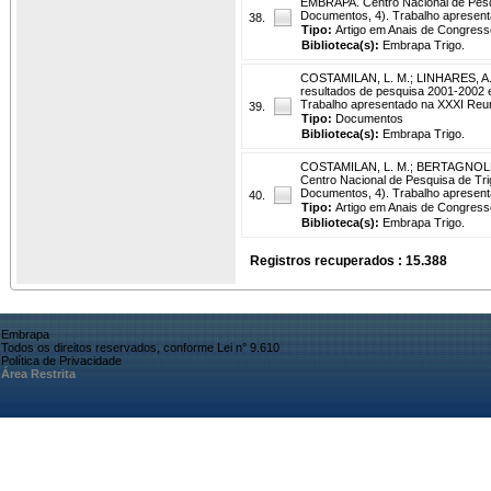
EMBRAPA. Centro Nacional de Pesq
Documentos, 4). Trabalho apresen
38.
Tipo:
Artigo em Anais de Congress
Biblioteca(s):
Embrapa Trigo.
COSTAMILAN, L. M.
;
LINHARES, A.
resultados de pesquisa 2001-2002 
Trabalho apresentado na XXXI Reu
39.
Tipo:
Documentos
Biblioteca(s):
Embrapa Trigo.
COSTAMILAN, L. M.
;
BERTAGNOLLI
Centro Nacional de Pesquisa de Tr
Documentos, 4). Trabalho apresen
40.
Tipo:
Artigo em Anais de Congress
Biblioteca(s):
Embrapa Trigo.
Registros recuperados : 15.388
Embrapa
Todos os direitos reservados, conforme Lei n° 9.610
Política de Privacidade
Área Restrita