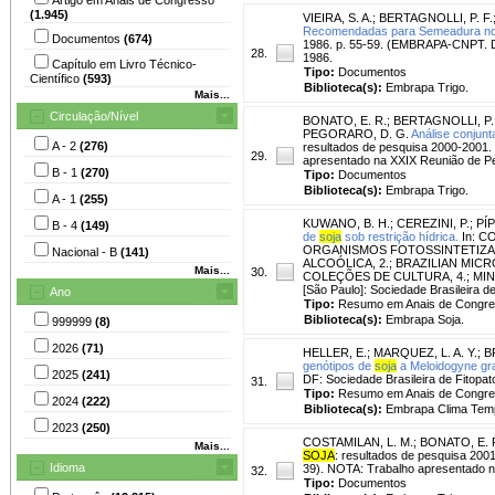
(1.945)
VIEIRA, S. A.
;
BERTAGNOLLI, P. F.
Recomendadas para Semeadura no 
Documentos
(674)
1986. p. 55-59. (EMBRAPA-CNPT. D
28.
1986.
Capítulo em Livro Técnico-
Tipo:
Documentos
Científico
(593)
Biblioteca(s):
Embrapa Trigo.
Mais...
Circulação/Nível
BONATO, E. R.
;
BERTAGNOLLI, P. 
PEGORARO, D. G.
Análise conjun
A - 2
(276)
resultados de pesquisa 2000-2001.
29.
apresentado na XXIX Reunião de P
B - 1
(270)
Tipo:
Documentos
Biblioteca(s):
Embrapa Trigo.
A - 1
(255)
KUWANO, B. H.
;
CEREZINI, P.
;
PÍP
B - 4
(149)
de
soja
sob restrição hídrica.
In: C
ORGANISMOS FOTOSSINTETIZANT
Nacional - B
(141)
ALCOÓLICA, 2.; BRAZILIAN MI
Mais...
30.
COLEÇÕES DE CULTURA, 4.; MINI
[São Paulo]: Sociedade Brasileira de
Ano
Tipo:
Resumo em Anais de Congr
Biblioteca(s):
Embrapa Soja.
999999
(8)
2026
(71)
HELLER, E.
;
MARQUEZ, L. A. Y.
;
B
genótipos de
soja
a Meloidogyne gra
2025
(241)
DF: Sociedade Brasileira de Fitopato
31.
Tipo:
Resumo em Anais de Congr
2024
(222)
Biblioteca(s):
Embrapa Clima Tem
2023
(250)
COSTAMILAN, L. M.
;
BONATO, E. 
Mais...
SOJA
: resultados de pesquisa 20
Idioma
39). NOTA: Trabalho apresentado 
32.
Tipo:
Documentos