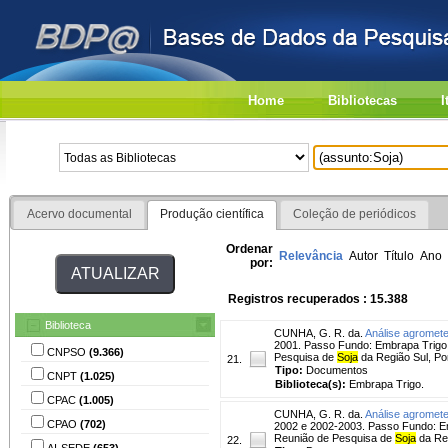
Home
Bibliotecas
I
Acervo documental
Produção científica
Coleção de periódicos
Ordenar
Relevância
Autor
Título
Ano
por:
Registros recuperados : 15.388
Biblioteca
CUNHA, G. R. da.
Análise agromete
2001. Passo Fundo: Embrapa Trigo,
CNPSO
(9.366)
Pesquisa de
Soja
da Região Sul, Por
21.
Tipo:
Documentos
CNPT
(1.025)
Biblioteca(s):
Embrapa Trigo.
CPAC
(1.005)
CUNHA, G. R. da.
Análise agromete
CPAO
(702)
2002 e 2002-2003. Passo Fundo: Em
Reunião de Pesquisa de
Soja
da Reg
22.
AI-SEDE
(653)