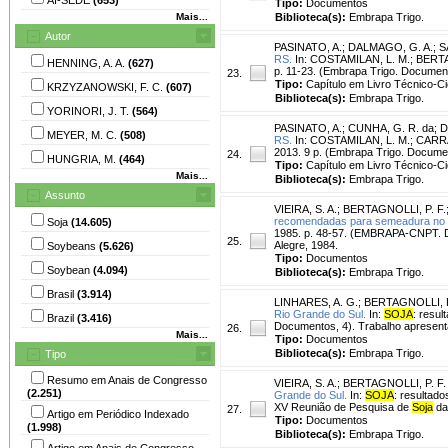
Tipo:
Documentos
Mais...
Biblioteca(s):
Embrapa Trigo.
Autor
PASINATO, A.
;
DALMAGO, G. A.
;
S
RS.
In: COSTAMILAN, L. M.; BERTA
HENNING, A. A.
(627)
p. 11-23. (Embrapa Trigo. Document
23.
Tipo:
Capítulo em Livro Técnico-Cie
KRZYZANOWSKI, F. C.
(607)
Biblioteca(s):
Embrapa Trigo.
YORINORI, J. T.
(564)
PASINATO, A.
;
CUNHA, G. R. da
;
D
MEYER, M. C.
(508)
RS.
In: COSTAMILAN, L. M.; CARRÃ
2013. 9 p. (Embrapa Trigo. Documen
24.
HUNGRIA, M.
(464)
Tipo:
Capítulo em Livro Técnico-Cie
Mais...
Biblioteca(s):
Embrapa Trigo.
Assunto
VIEIRA, S. A.
;
BERTAGNOLLI, P. F.
recomendadas para semeadura no R
Soja
(14.605)
1985. p. 48-57. (EMBRAPA-CNPT. D
25.
Alegre, 1984.
Soybeans
(5.626)
Tipo:
Documentos
Soybean
(4.094)
Biblioteca(s):
Embrapa Trigo.
Brasil
(3.914)
LINHARES, A. G.
;
BERTAGNOLLI, P
Rio Grande do Sul.
In:
SOJA
: resu
Brazil
(3.416)
Documentos, 4). Trabalho apresent
26.
Mais...
Tipo:
Documentos
Biblioteca(s):
Embrapa Trigo.
Tipo
Resumo em Anais de Congresso
VIEIRA, S. A.
;
BERTAGNOLLI, P. F.
(2.251)
Grande do Sul.
In:
SOJA
: resultad
XV Reunião de Pesquisa de
Soja
da 
27.
Artigo em Periódico Indexado
Tipo:
Documentos
(1.998)
Biblioteca(s):
Embrapa Trigo.
Artigo em Anais de Congresso