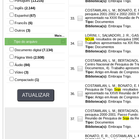
Português
(13.215)
Biblioteca(s):
Embrapa Trigo.
Inglês
(2.144)
COSTAMILAN, L. M.
;
BONATO, E. 
pesquisa 2001-2002 e 2002-2003. P
Espanhol
(67)
apresentado na XXXI Reunião de P
33.
Tipo:
Documentos
Francês
(6)
Biblioteca(s):
Embrapa Trigo.
Outros
(3)
LORINI, I.
;
SALVADORI, J. R.
;
GASS
Mais...
SOJA
: resultados de pesquisa 1
Tipo do arquivo
Trabalhos apresentados na XIX Re
34.
Tipo:
Documentos
Documento digital
(7.134)
Biblioteca(s):
Embrapa Trigo.
Página Web
(2.508)
COSTAMILAN, L. M.
;
BERTAGNOLLI
Centro Nacional de Pesquisa de Tr
Áudio
(84)
Documentos, 4). Trabalho apresen
35.
Tipo:
Artigo em Anais de Congress
Vídeo
(3)
Biblioteca(s):
Embrapa Trigo.
Compactado
(1)
COSTAMILAN, L. M.
;
BONATO, E. 
Pesquisa de Trigo.
Soja
: resultado
apresentado na XXVII Reunião de 
36.
Tipo:
Artigo em Anais de Congress
Biblioteca(s):
Embrapa Trigo.
COSTAMILAN, L. M.
;
BERTAGNOLLI
pesquisa 2000-2001. Passo Fundo: 
Reunião de Pesquisa de
Soja
da Reg
37.
Tipo:
Documentos
Biblioteca(s):
Embrapa Trigo.
BONATO, E. R.
;
COSTAMILAN, L. 