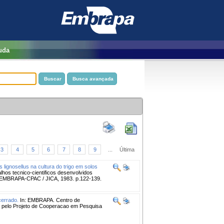
uda
3
4
5
6
7
8
9
...
Última
lignosellus na cultura do trigo em solos
hos tecnico-cientificos desenvolvidos
a: EMBRAPA-CPAC / JICA, 1983. p.122-139.
cerrado.
In: EMBRAPA. Centro de
os pelo Projeto de Cooperacao em Pesquisa