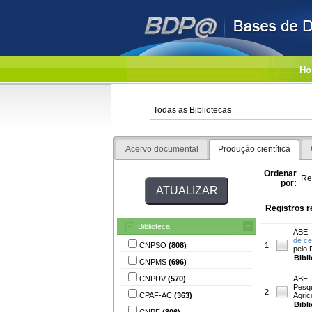
Ho
Acervo documental
Produção científica
Ordenar
Re
por:
Registros r
Biblioteca
ABE,
de ce
CNPSO
(808)
1.
pelo 
Bibl
CNPMS
(696)
CNPUV
(570)
ABE,
Pesqu
2.
CPAF-AC
(363)
Agric
Bibl
CNPF
(306)