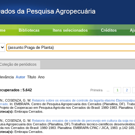
me
Bibliotecas
Itens selecionados
Créditos
Aj
Coleção de periódicos
levância
Autor
Título
Ano
ecuperados : 5.642
Primeira
...
1
2
 N.
;
COSENZA, G. W.
Relatorio sobre os ensaios de controle da lagarta elasmo Elasmopalpus 
rrado.
In: EMBRAPA. Centro de Pesquisa Agropecuaria dos Cerrados (Planaltina, DF). Trabal
Projeto de Cooperacao em Pesquisa Agricola nos Cerrados do Brasil: 1980-1983. Planaltin
ioteca(s):
Embrapa Cerrados.
 N.
;
COSENZA, G. W.
Relatorio dos ensaios de controle do percevejo em cultura da soja no 
isa Agropecuaria dos Cerrados (Planaltina, DF).Trabalhos tecnico-cientificos desenvolvid
ola nos Cerrados do Brasil: 1980-1983. Planaltina: EMBRAPA-CPAC / JICA, 1983. p.142-165.
ioteca(s):
Embrapa Cerrados.