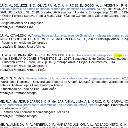
U, C. M.
;
BELLIZZI, N. C.
;
OLIVEIRA, M. O. A.
;
HIROSE, E.
;
GOBBI, A. L.
;
VICENTINI, R. G
ência de controle de ninfas de mosca branca por inseticidas na cultura da soja.
In: REUNIÃO
AL DO BRASIL, 31., 2010, Brasília, DF. Resumos... Londrina: Embrapa Soja, 2010. p. 113-11
r, Odilon Ferreira Saraiva, Regina Maria Villas Bôas de Campo Leite, César de Castro, Jussa
canti.
:
Artigo em Anais de Congresso
ioteca(s):
Embrapa Soja.
U, M.
;
KOVALESKI, A.
Avaliação de adultos e lagartas de Grapholita molesta em pomares de
ONAL SOBRE FRUTICULTURA DE CLIMA TEMPERADO, 11., 2009, Fraiburgo. Anais... Caçador
:
Resumo em Anais de Congresso
ioteca(s):
Embrapa Uva e Vinho.
U, W. R. de
;
BRANDÃO, G. C.
;
BARRIGOSSI, J. A. F.
Diversidade de artrópodes-
praga
e in
do.
In: SEMINÁRIO JOVENS TALENTOS, 11., 2017, Santo Antônio de Goiás. Coletânea dos r
: Embrapa Arroz e Feijão, 2017. p. 16. (Embrapa Arroz e Feijão. Documentos, 316).
:
Resumo em Anais de Congresso
ioteca(s):
Embrapa Arroz e Feijão.
E, M. S. M. de S.
Vulnerabilidade da Amazônia à introdução de pragas quarentenárias.
2018
volvimento Regional) - Universidade Federal do Amapá, Macapá. Orientador: Wardsson Lu
entador: Adilson Lopes Lima, Embrapa Amapá.
:
Orientação de Tese de Pós-Graduação
ioteca(s):
Embrapa Amapá.
E, R. A. da
;
JESUS-BARROS, C. R. de
;
BARIANI, A.
;
LIMA, A. L.
;
CRUZ, K. R.
;
CARVALHO, 
-da-carambola (Bactrocera carambolae) no Estado do Amapá, Brasil.
Macapá: Embrapa Ama
icado técnico, 146).
:
Comunicado Técnico/Recomendações Técnicas
ioteca(s):
Embrapa Amapá.
ME, R.
;
ALMEIDA, R. P.
;
PEREIRA, J. F.
;
MARSARO JUNIOR, A. L.
;
ROSADO-NETO, G. H.
tosus (Faust) (Coleoptera: Curculionidae) na Amazônia Oriental.
EntomoBrasilis, v. 12, n. 2