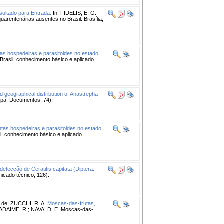
sultado para Entrada.
In: FIDELIS, E. G.;
arentenárias ausentes no Brasil. Brasília,
as hospedeiras e parasitoides no estado
rasil: conhecimento básico e aplicado.
d geographical distribution of Anastrepha
pá. Documentos, 74).
tas hospedeiras e parasitoides no estado
: conhecimento básico e aplicado.
etecção de Ceratitis capitata (Diptera:
cado técnico, 126).
 de
;
ZUCCHI, R. A.
Moscas-das-frutas,
 ADAIME, R.; NAVA, D. E. Moscas-das-