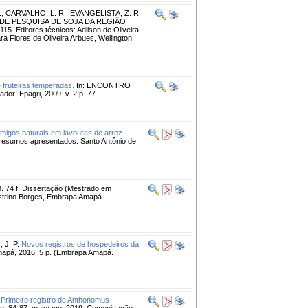
.
;
CARVALHO, L. R.
;
EVANGELISTA, Z. R.
 DE PESQUISA DE SOJA DA REGIÃO
5. Editores técnicos: Adilson de Oliveira
ra Flores de Oliveira Arbues, Wellington
 fruteiras temperadas.
In: ENCONTRO
: Epagri, 2009. v. 2 p. 77
imigos naturais em lavouras de arroz
esumos apresentados. Santo Antônio de
. 74 f. Dissertação (Mestrado em
strino Borges, Embrapa Amapá.
J. P.
Novos registros de hospedeiros da
pá, 2016. 5 p. (Embrapa Amapá.
Primeiro registro de Anthonomus
, p. 84-87, maio/ago. 2019. Comunicação