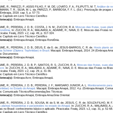
IME, R.
;
PARIZZI, P.
;
ASSIS FILHO, F. M. DE
;
LOVATO, F. A.
;
FILIPUTTI, M. T.
Análise de re
ANN, T. R.; SILVA, M. L. da; PARIZZI, P.; BARBOSA, F. F. L. (Ed.). Priorização de pragas qu
Embrapa, 2018. cap. 5, p. 57-73.
o:
Capítulo em Livro Técnico-Científico
lioteca(s):
Embrapa Amapá.
IME, R.
;
PEREIRA, J. D. B.
;
COSTA, J. N. M.
;
ZUCCHI, R. A.
Moscas-das-frutas, suas plant
Rondônia.
In: ZUCCHI, R. A.; MALAVASI, A.; ADAIME, R.; NAVA, D. E. Moscas-das-Frutas no B
cicaba: Fealq, 2023. v.2, cap. 49, p. 317-324.
o:
Capítulo em Livro Técnico-Científico
lioteca(s):
Embrapa Amapá; Embrapa Rondônia.
IME, R.
;
PEREIRA, J. D. B.
;
DEUS, E. da G. de
;
JESUS-BARROS, C. R. de.
Hosts plants an
ata Schiner (Diptera: Tephritidae) in Brazil.
Macapá: Embrapa Amapá, 2014. 24 (Embrapa Ama
o:
Documentos
lioteca(s):
Embrapa Amapá.
IME, R.
;
PEREIRA, J. D. B. P.
;
SANTOS, R. S.
;
ZUCCHI, R. A.
Moscas-das-frutas, suas plan
cre.
In: ZUCCHI, R. A.; MALAVASI, A.; ADAIME, R.; NAVA, D. E. Moscas-das-Frutas no Brasil
cicaba: Fealq, 2023. v.2, cap. 29, p. 31-36.
o:
Capítulo em Livro Técnico-Científico
lioteca(s):
Embrapa Acre; Embrapa Amapá.
IME, R.
;
PEREIRA, J. D. B.
;
PEREIRA, J. F.
;
MARSARO JUNIOR, A. L.
Monitoramento para d
ritidae) no Estado do Amapá.
Macapá: Embrapa Amapá, 2012. 4 p. (Embrapa Amapá. Comuni
o:
Comunicado Técnico/Recomendações Técnicas
lioteca(s):
Embrapa Amapá; Embrapa Amazônia Oriental.
IME, R.
;
PEREIRA, J. D. B.
;
SOUSA, M. do S. M. de
;
JESUS, C. R. de
;
SOUZA FILHO, M. F.
 plantas hospedeiras e parasitoides no estado do Amapá.
In: ZUCCHI, R. A.; MALAVASI, A.;
as no Brasil: conhecimento básico e aplicado. Piracicaba: Fealq, 2023. v.2, cap. 31, p. 51-68.
o:
Capítulo em Livro Técnico-Científico