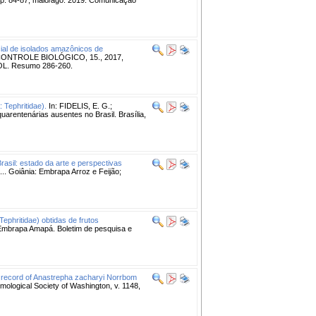
ial de isolados amazônicos de
CONTROLE BIOLÓGICO, 15., 2017,
BIOL. Resumo 286-260.
 Tephritidae).
In: FIDELIS, E. G.;
arentenárias ausentes no Brasil. Brasília,
sil: estado da arte e perspectivas
oiânia: Embrapa Arroz e Feijão;
ephritidae) obtidas de frutos
mbrapa Amapá. Boletim de pesquisa e
t record of Anastrepha zacharyi Norrbom
mological Society of Washington, v. 1148,