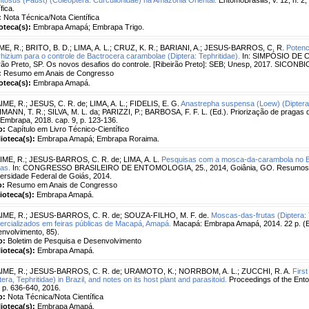
fica.
:
Nota Técnica/Nota Científica
ioteca(s):
Embrapa Amapá; Embrapa Trigo.
ME, R.
;
BRITO, B. D.
;
LIMA, A. L.
;
CRUZ, K. R.
;
BARIANI, A.
;
JESUS-BARROS, C. R.
Potenc
hizium para o controle de Bactrocera carambolae (Diptera: Tephritidae).
In: SIMPÓSIO DE 
rão Preto, SP. Os novos desafios do controle. [Ribeirão Preto]: SEB; Unesp, 2017. SICON
:
Resumo em Anais de Congresso
ioteca(s):
Embrapa Amapá.
IME, R.
;
JESUS, C. R. de
;
LIMA, A. L.
;
FIDELIS, E. G.
Anastrepha suspensa (Loew) (Diptera:
ANN, T. R.; SILVA, M. L. da; PARIZZI, P.; BARBOSA, F. F. L. (Ed.). Priorização de pragas qu
Embrapa, 2018. cap. 9, p. 123-136.
o:
Capítulo em Livro Técnico-Científico
lioteca(s):
Embrapa Amapá; Embrapa Roraima.
IME, R.
;
JESUS-BARROS, C. R. de
;
LIMA, A. L.
Pesquisas com a mosca-da-carambola no Bra
ras.
In: CONGRESSO BRASILEIRO DE ENTOMOLOGIA, 25., 2014, Goiânia, GO. Resumos... G
ersidade Federal de Goiás, 2014.
o:
Resumo em Anais de Congresso
lioteca(s):
Embrapa Amapá.
IME, R.
;
JESUS-BARROS, C. R. de
;
SOUZA-FILHO, M. F. de.
Moscas-das-frutas (Diptera: T
rcializados em feiras públicas de Macapá, Amapá.
Macapá: Embrapa Amapá, 2014. 22 p. (E
nvolvimento, 85).
o:
Boletim de Pesquisa e Desenvolvimento
lioteca(s):
Embrapa Amapá.
IME, R.
;
JESUS-BARROS, C. R. de
;
URAMOTO, K.
;
NORRBOM, A. L.
;
ZUCCHI, R. A.
Firs
tera, Tephritidae) in Brazil, and notes on its host plant and parasitoid.
Proceedings of the Ento
, p. 636-640, 2016.
o:
Nota Técnica/Nota Científica
lioteca(s):
Embrapa Amapá.