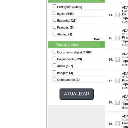
Português
(5.000)
ADA
LOHM
Inglês
(645)
DF: 
14.
Tip
Espanhol
(25)
Bib
Francês
(5)
ADA
de 
Alemão
(1)
Pira
15.
Mais...
Tip
Tipo do arquivo
Bib
Documento digital
(4.084)
ADA
stri
Página Web
(599)
16.
Tip
Bib
Áudio
(107)
Imagem
(3)
ADA
do A
Compactado
(1)
Pira
17.
Tip
Bib
ADA
Teph
18.
Tip
Bib
ADA
suas
Frut
19.
Tip