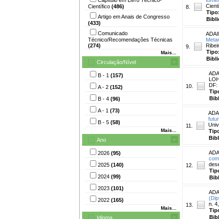
Cientí
Científico
(486)
8.
Tipo
Artigo em Anais de Congresso
Bibl
(433)
Comunicado
ADAI
Técnico/Recomendações Técnicas
Metar
(274)
Ribei
9.
Tipo
Mais...
Bibl
Circulação/Nível
ADA
B - 1
(157)
LOHM
DF: 
10.
A - 2
(152)
Tip
Bib
B - 4
(96)
A - 1
(73)
ADA
futu
B - 5
(58)
Univ
11.
Mais...
Tip
Bib
Ano
ADA
2026
(95)
come
dese
2025
(140)
12.
Tip
2024
(99)
Bib
2023
(101)
ADA
(Dip
2022
(165)
n. 4
13.
Mais...
Tip
Bib
Idioma