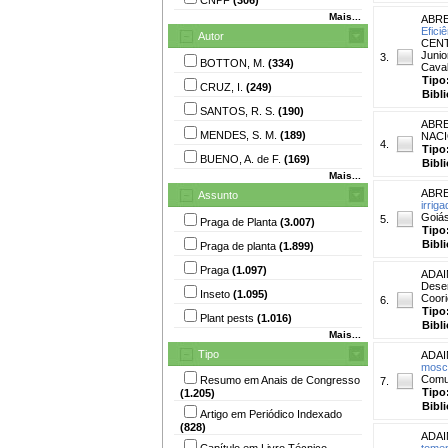
Mais...
ABRE
Efici
Autor
CENTR
Junio
3.
BOTTON, M.
(334)
Caval
Tipo
CRUZ, I.
(249)
Bibl
SANTOS, R. S.
(190)
ABRE
MENDES, S. M.
(189)
NACI
4.
Tipo
BUENO, A. de F.
(169)
Bibl
Mais...
ABRE
Assunto
irriga
Goiás
5.
Praga de Planta
(3.007)
Tipo
Bibl
Praga de planta
(1.899)
Praga
(1.097)
ADAIM
Desen
Inseto
(1.095)
Coori
6.
Tipo
Plant pests
(1.016)
Bibl
Mais...
Tipo
ADAIM
mosca
Comun
Resumo em Anais de Congresso
7.
Tipo
(1.205)
Bibl
Artigo em Periódico Indexado
(828)
ADAI
Capítulo em Livro Técnico-
tomen