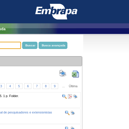
uda
3
4
5
6
7
8
9
...
Última
 1 p. Folder.
nal de pesquisadores e extensionistas