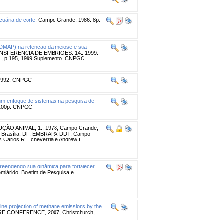
uária de corte.
Campo Grande, 1986. 8p.
-DMAP) na retencao da meiose e sua
SFERENCIA DE EMBRIOES, 14., 1999,
n.1, p.195, 1999.Suplemento. CNPGC.
 1992. CNPGC
 um enfoque de sistemas na pesquisa de
100p. CNPGC
O ANIMAL, 1., 1978, Campo Grande,
Brasília, DF: EMBRAPA-DDT; Campo
arlos R. Echeverria e Andrew L.
preendendo sua dinâmica para fortalecer
miárido. Boletim de Pesquisa e
line projection of methane emissions by the
 CONFERENCE, 2007, Christchurch,