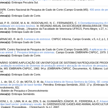
ioteca(s):
Embrapa Pecuária Sul.
APA. Centro Nacional de Pesquisa de Gado de Corte (Campo Grande,MS).
400 anos de pec
GC.
ioteca(s):
Embrapa Gado de Corte.
A, P. R.
;
DODE, M. A. M.
;
RODOVALHO, N. C.
;
FERNANDES, C.
6-Demetilaminopurina (6
sibilidade em ovocitos bovinos.
In: REUNIAO ANUAL DA SOCIEDADE BRASILEIRA DE TRAN
s do Jordao. [Anais...] Arquivos da Faculdade de Veterinaria UFRGS, Porto Alegre, v.27, 
ioteca(s):
Embrapa Gado de Corte.
RNACAO, R. de O.
A ameaca do estresse.
CNPGC Informa, Campo Grande, v.5, n.2, p.1,
ioteca(s):
Embrapa Gado de Corte.
APA. Centro Nacional de Pesquisa de Gado de Corte (Campo Grande,MS).
A aplicacao de
cao animal. 2. Pesquisa biologica em sistemas.
Campo Grande: EMBRAPA-CNPGC, 1979. 
ioteca(s):
Embrapa Gado de Corte.
NÁRIO SOBRE A APLICAÇÃO DE UM ENFOQUE DE SISTEMAS NA PESQUISA DE PRODUÇÃ
 avaliação econômica de sistemas de produção animal e alocação de recursos de pesquisa.
de, MS: EMBRAPA-CNPGC, 1982. 94 p. (EMBRAPA-CNPGC. Documentos, 4). Editores: Luís C
er.
ioteca(s):
Embrapa Gado de Corte.
. L. de
;
SA, C. O. de
;
MOTA, D. M. da.
A bacia leiteira de Nossa Senhora da Glória, SE: com
stemas de produção de base familiar.
Petrolina: Embrapa Semiárido, 2010. 17 p. (Embrapa Se
volvimento, 82).
:
Boletim de Pesquisa e Desenvolvimento
ioteca(s):
Embrapa Semiárido.
IONI, L. G.
;
LIMA, M. A. de
;
ZEN, S. de
;
GUIMARÃES JÚNIOR, R.
;
FERREIRA, A. C.
A base
ilian beef sector: preliminary results.
In: GREENHOUSE GASES AND ANIMAL AGRICULTURE
Zealand. Proceedings... Christchurch: [s.n.], 2007.