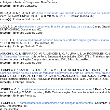
o:
Artigo em Anais de Congresso / Nota Técnica
lioteca(s):
Embrapa Cerrados.
REIRA, A. de M.
;
SA, W. F. de.
A boa estrutura de uma fazenda e seus benefícios no desempe
heco: EMBRAPA-CNPGL, 1993. 15p. (EMBRAPA-CNPGL. Circular Tecnica, 32).
lioteca(s):
Embrapa Gado de Leite.
UDA, Z. J. de.
A bovinocultura de corte no Brasil e perspectivas para o setor.
Campo Grande
BRAPA-CNPGC. Documentos, 60).
lioteca(s):
Embrapa Gado de Corte.
DOSO, E. G.
A cadeia produtiva da pecuária bovina de corte (descrição figurativa sumário).
2. 17 p (EMBRAPA-CNPGC. Documentos, 49).
lioteca(s):
Embrapa Gado de Corte.
AGUCHI, L. C. T.
;
BERNARDO, W. F.
;
MENDES, L. C. R.
;
LIMA, I. B. de
;
RODRIGUES, C. do 
ião Campo das Vertentes.
Juiz de Fora: Embrapa Gado de Leite, 2004. 172 p. Trabalhos apr
utores de Leite da Região Campos das Vertentes, 2004, São João del-Rei.
lioteca(s):
Embrapa Gado de Leite.
LEGRIN, A. O.
;
XAVIER, I. G.
;
LAGE, A. P.
;
ALVES, T. M.
;
STYNEN, A. P. R.
;
TOMICH, R. G. 
 um dos fatores de baixo indice de fertilidade em bovinos de corte no Pantanal mato-grosse
GRESSO DE INICIACAO CIENTIFICA EM CIENCIAS AGRARIAS, BIOLOGICAS E AMBIENTAIS,
Paulo: Instituto Biológico, 2003. Arquivo do Instituto Biológico, São Paulo, v.70, supl. 2, 20
lioteca(s):
Embrapa Pantanal.
LEGRIN, A. O.
A campilobacteriose e tricomonose sao doencas reemergentes?
Revista Bras
zonte, v.23, n.4, p.523-531, out./dez., 1999. Titulo em ingles: Are campilobacteriosis and t
lioteca(s):
Embrapa Pantanal.
LEGRIN, A. O.
A campilobacteriose e tricomonose são doenças reemergentes?
Corumbá: Em
anal. Documentos, 41).
o:
Documentos