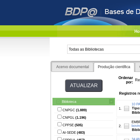
Ho
Acervo documental
Produção científica
Ordenar
Re
por:
Registros r
Biblioteca
10 PA
Tipo
1.
CNPGC
(1.889)
Bibl
CNPGL
(1.196)
EMBRA
CPPSE
(505)
bovin
2.
Bibl
AI-SEDE
(483)
34 AN
CPPSUL
(457)