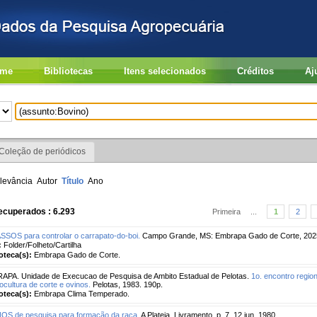
me
Bibliotecas
Itens selecionados
Créditos
Aj
Coleção de periódicos
levância
Autor
Título
Ano
ecuperados : 6.293
Primeira
...
1
2
SSOS para controlar o carrapato-do-boi.
Campo Grande, MS: Embrapa Gado de Corte, 2025.
:
Folder/Folheto/Cartilha
ioteca(s):
Embrapa Gado de Corte.
PA. Unidade de Execucao de Pesquisa de Ambito Estadual de Pelotas.
1o. encontro regio
ocultura de corte e ovinos.
Pelotas, 1983. 190p.
ioteca(s):
Embrapa Clima Temperado.
OS de pesquisa para formação da raça.
A Plateia, Livramento, p. 7, 12 jun. 1980.