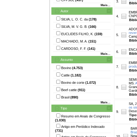
3.
Bibl
Mais...
Autor
EMBR
CNP
4.
SILVA, L. O. C. da
(178)
Bibl
SILVA, M. V. G. B.
(166)
ADON
rever
EUCLIDES FILHO, K.
(159)
5.
Campo
Bibl
MACHADO, M. A.
(151)
CARDOSO, F. F.
(141)
ENCA
6.
Bibl
Mais...
Assunto
EMBR
produ
7.
Bovino
(4.753)
Bibl
Cattle
(1.182)
SEMI
Bovino de corte
(1.072)
MS.
A
Gran
8.
Beef cattle
(911)
Gardn
Bibl
Brasil
(890)
Mais...
SA, J
os si
Tipo
Desen
9.
Tipo
Resumo em Anais de Congresso
Bibl
(1.030)
Artigo em Periódico Indexado
BAR
(731)
Braz
New 
10.
Artigo em Anais de Congresso