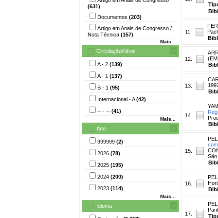
Tip
(631)
Bib
Documentos
(203)
FER
Artigo em Anais de Congresso /
Pac
11.
Nota Técnica
(157)
Bib
Mais...
Circulação/Nível
ARR
(EM
12.
A - 2
(139)
Bib
A - 1
(137)
CAR
199
13.
B - 1
(95)
Bib
Internacional - A
(42)
YAM
-- - --
(41)
Reg
14.
Prod
Mais...
Bib
Ano
PEL
999999
(2)
como
CON
15.
2026
(78)
São 
Bib
2025
(195)
2024
(200)
PEL
Hori
16.
2023
(114)
Bib
Mais...
PEL
Idioma
Pant
17.
Tip