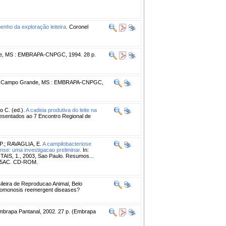
nho da exploração leiteira.
Coronel
, MS : EMBRAPA-CNPGC, 1994. 28 p.
Campo Grande, MS : EMBRAPA-CNPGC,
C. (ed.).
A cadeia produtiva do leite na
esentados ao 7 Encontro Regional de
P.
;
RAVAGLIA, E.
A campilobacteriose
nse: uma investigacao preliminar.
In:
 1., 2003, Sao Paulo. Resumos...
03. 5AC. CD-ROM.
ileira de Reproducao Animal, Belo
richomonosis reemergent diseases?
brapa Pantanal, 2002. 27 p. (Embrapa