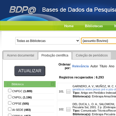
Home
Bibliotecas
I
Acervo documental
Produção científica
Coleção de periódicos
Ordenar
Relevância
Autor
Título
Ano
por:
Registros recuperados : 6.293
Biblioteca
GARNERO, A. V.
;
MUÑOZ, M. C. C
genéticos entre pesos pré e pós-
CNPGC
(1.889)
101.
Tipo:
Artigo em Periódico Indexa
Biblioteca(s):
Embrapa Amazônia 
CNPGL
(1.196)
CPPSE
(505)
DEL DUCA, L. O. A.
;
SALOMONI, 
Pecuária Sul, 2001. 2 p. (Embrapa
102.
AI-SEDE
(483)
Tipo:
Comunicado Técnico/Reco
Biblioteca(s):
Embrapa Pecuária 
CPPSUL
(457)