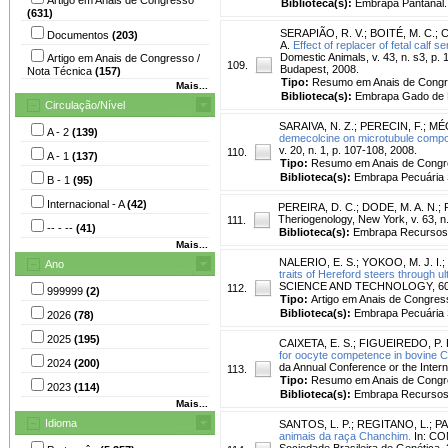
Biblioteca(s):
Embrapa Pantanal.
(631)
SERAPIÃO, R. V.
;
BOITÉ, M. C.
;
C
Documentos
(203)
A.
Effect of replacer of fetal calf
Domestic Animals, v. 43, n. s3, p.
Artigo em Anais de Congresso /
109.
Budapest, 2008.
Nota Técnica
(157)
Tipo:
Resumo em Anais de Cong
Mais...
Biblioteca(s):
Embrapa Gado de L
Circulação/Nível
SARAIVA, N. Z.
;
PERECIN, F.
;
MÉO
A - 2
(139)
demecolcine on microtubule compos
v. 20, n. 1, p. 107-108, 2008.
110.
A - 1
(137)
Tipo:
Resumo em Anais de Cong
Biblioteca(s):
Embrapa Pecuária 
B - 1
(95)
Internacional - A
(42)
PEREIRA, D. C.
;
DODE, M. A. N.
;
Theriogenology, New York, v. 63, n.
111.
-- - --
(41)
Biblioteca(s):
Embrapa Recursos 
Mais...
NALERIO, E. S.
;
YOKOO, M. J. I.
;
Ano
traits of Hereford steers through ult
SCIENCE AND TECHNOLOGY, 60., 20
112.
999999
(2)
Tipo:
Artigo em Anais de Congres
Biblioteca(s):
Embrapa Pecuária 
2026
(78)
2025
(195)
CAIXETA, E. S.
;
FIGUEIREDO, P. 
for oocyte competence in bovine C
2024
(200)
da Annual Conference or the Intern
113.
Tipo:
Resumo em Anais de Cong
2023
(114)
Biblioteca(s):
Embrapa Recursos 
Mais...
Idioma
SANTOS, L. P.
;
REGITANO, L.
;
PA
animais da raça Chanchim.
In: CO
Sociedade Brasileira de Genética, 