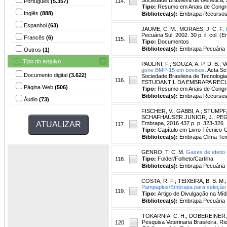
Português
(5.357)
114.
Tipo:
Resumo em Anais de Cong
Inglês
(888)
Biblioteca(s):
Embrapa Recursos 
Espanhol
(63)
JAUME, C. M.
;
MORAES, J. C. F.
Pecuária Sul, 2002. 30 p. il. col. 
Francês
(6)
115.
Tipo:
Documentos
Biblioteca(s):
Embrapa Pecuária 
Outros
(1)
Tipo do arquivo
PAULINI, F.
;
SOUZA, A. P. D. B.
;
V
gene BMP-15 em bovinos.
Acta Sci
Documento digital
(3.622)
Sociedade Brasileira de Tecnolo
116.
ESTUDANTIL DA EMBRAPA RECURS
Página Web
(506)
Tipo:
Resumo em Anais de Cong
Biblioteca(s):
Embrapa Recursos 
Áudio
(73)
FISCHER, V.
;
GABBI, A.
;
STUMPF, 
SCHAFHAUSER JUNIOR, J.; PEGORARO
Embrapa, 2016 437 p. p. 323-326
117.
Tipo:
Capítulo em Livro Técnico-Ci
Biblioteca(s):
Embrapa Clima Te
GENRO, T. C. M.
Gases de efeito 
Tipo:
Folder/Folheto/Cartilha
118.
Biblioteca(s):
Embrapa Pecuária 
COSTA, R. F.
;
TEIXEIRA, B. B. M.
Pampaplus/Embrapa para seleção 
119.
Tipo:
Artigo de Divulgação na Míd
Biblioteca(s):
Embrapa Pecuária 
TOKARNIA, C. H.
;
DOBEREINER, 
Pesquisa Veterinaria Brasileira, Rio
120.