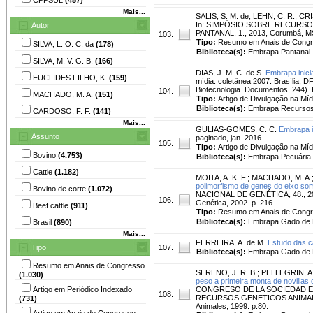
Mais...
SALIS, S. M. de
;
LEHN, C. R.
;
CRI
In: SIMPÓSIO SOBRE RECURSO
Autor
PANTANAL, 1., 2013, Corumbá, MS
103.
Tipo:
Resumo em Anais de Cong
SILVA, L. O. C. da
(178)
Biblioteca(s):
Embrapa Pantanal.
SILVA, M. V. G. B.
(166)
DIAS, J. M. C. de S.
Embrapa inici
EUCLIDES FILHO, K.
(159)
mídia: coletânea 2007. Brasília,
Biotecnologia. Documentos, 244). 
104.
MACHADO, M. A.
(151)
Tipo:
Artigo de Divulgação na Míd
Biblioteca(s):
Embrapa Recursos 
CARDOSO, F. F.
(141)
Mais...
GULIAS-GOMES, C. C.
Embrapa i
Assunto
paginado, jan. 2016.
105.
Tipo:
Artigo de Divulgação na Míd
Bovino
(4.753)
Biblioteca(s):
Embrapa Pecuária 
Cattle
(1.182)
MOITA, A. K. F.
;
MACHADO, M. A.
polimorfismo de genes do eixo so
Bovino de corte
(1.072)
NACIONAL DE GENÉTICA, 48., 2002, 
106.
Genética, 2002. p. 216.
Beef cattle
(911)
Tipo:
Resumo em Anais de Cong
Biblioteca(s):
Embrapa Gado de L
Brasil
(890)
Mais...
FERREIRA, A. de M.
Estudo das c
Tipo
107.
Biblioteca(s):
Embrapa Gado de L
Resumo em Anais de Congresso
SERENO, J. R. B.
;
PELLEGRIN, A.
(1.030)
peso a primeira monta de novillas 
Artigo em Periódico Indexado
CONGRESO DE LA SOCIEDAD E
108.
RECURSOS GENETICOS ANIMALES, 1.
(731)
Animales, 1999. p.80.
Artigo em Anais de Congresso