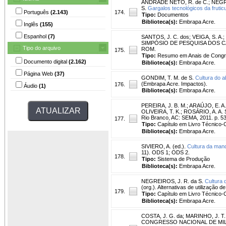
ANDRADE NETO, R. de C.
;
NEGRE
S.
Gargalos tecnológicos da fruticu
Português
(2.143)
174.
Tipo:
Documentos
Biblioteca(s):
Embrapa Acre.
Inglês
(155)
Espanhol
(7)
SANTOS, J. C. dos
;
VEIGA, S. A.
;
SIMPÓSIO DE PESQUISA DOS CAFÉS 
Tipo do arquivo
ROM.
175.
Tipo:
Resumo em Anais de Cong
Documento digital
(2.162)
Biblioteca(s):
Embrapa Acre.
Página Web
(37)
GONDIM, T. M. de S.
Cultura do a
(Embrapa Acre. Impactos).
176.
Áudio
(1)
Biblioteca(s):
Embrapa Acre.
PEREIRA, J. B. M.
;
ARAÚJO, E. A.
OLIVEIRA, T. K.; ROSÁRIO, A. A. S.
Rio Branco, AC: SEMA, 2011. p. 53
177.
Tipo:
Capítulo em Livro Técnico-C
Biblioteca(s):
Embrapa Acre.
SIVIERO, A. (ed.).
Cultura da mand
11). ODS 1; ODS 2.
178.
Tipo:
Sistema de Produção
Biblioteca(s):
Embrapa Acre.
NEGREIROS, J. R. da S.
Cultura 
(org.). Alternativas de utilização
179.
Tipo:
Capítulo em Livro Técnico-C
Biblioteca(s):
Embrapa Acre.
COSTA, J. G. da
;
MARINHO, J. T.
CONGRESSO NACIONAL DE MILHO E 