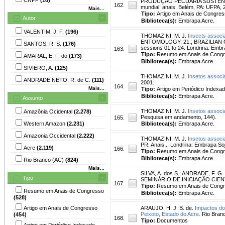
PRODUÇÃO PECUÁRIA SUSTENTÁVEL, 
162.
mundial: anais. Belém, PA: UFPA,
Mais...
Tipo:
Artigo em Anais de Congre
Autor
Biblioteca(s):
Embrapa Acre.
VALENTIM, J. F.
(196)
THOMAZINI, M. J.
Insects associa
ENTOMOLOGY, 21.; BRAZILIAN CO
SANTOS, R. S.
(176)
sessions 01 to 24. Londrina: Emb
163.
Tipo:
Resumo em Anais de Cong
AMARAL, E. F. do
(173)
Biblioteca(s):
Embrapa Acre.
SIVIERO, A.
(125)
THOMAZINI, M. J.
Insetos associa
ANDRADE NETO, R. de C.
(111)
2001.
164.
Mais...
Tipo:
Artigo em Periódico Indexa
Biblioteca(s):
Embrapa Acre.
Assunto
THOMAZINI, M. J.
Insetos associ
Amazônia Ocidental
(2.278)
Pesquisa em andamento, 144).
165.
Western Amazon
(2.231)
Biblioteca(s):
Embrapa Acre.
Amazonia Occidental
(2.222)
THOMAZINI, M. J.
Insetos associ
PR. Anais... Londrina: Embrapa So
Acre
(2.119)
166.
Tipo:
Resumo em Anais de Cong
Biblioteca(s):
Embrapa Acre.
Rio Branco (AC)
(824)
Mais...
SILVA, A. dos S.
;
ANDRADE, F. G. 
Tipo
SEMINÁRIO DE INICIAÇÃO CIENTÍFIC
167.
Tipo:
Resumo em Anais de Cong
Resumo em Anais de Congresso
Biblioteca(s):
Embrapa Acre.
(528)
Artigo em Anais de Congresso
ARAUJO, H. J. B. de.
Impactos dos
Peixoto, Estado do Acre.
Rio Branc
(454)
168.
Tipo:
Documentos
Artigo em Periódico Indexado