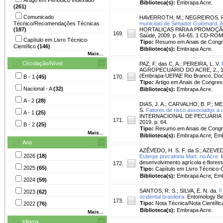
Biblioteca(s):
Embrapa Acre.
(261)
Comunicado
HAVERROTH, M.
;
NEGREIROS, P.
Técnico/Recomendações Técnicas
município de Senador Guiomard, A
(187)
HORTALIÇAS PARA A PROMOÇÃO DA SA
169.
Saúde, 2009. p. 64-65. 1 CD-ROM
Capítulo em Livro Técnico-
Tipo:
Resumo em Anais de Cong
Científico
(146)
Biblioteca(s):
Embrapa Acre.
Mais...
Circulação/Nível
PAZ, F. das C. A.
;
PEREIRA, L. V.
AGROPECUÁRIO DO ACRE, 2., 1986,
(Embrapa-UEPAE Rio Branco. Doc
B - 1
(45)
170.
Tipo:
Artigo em Anais de Congre
Nacional - A
(32)
Biblioteca(s):
Embrapa Acre.
A - 2
(28)
DIAS, J. A.
;
CARVALHO, B. P.
;
MES
S.
Fatores de risco associados à 
A - 1
(25)
INTERNACIONAL DE PECUÁRIA 
171.
2019. p. 64.
B - 2
(25)
Tipo:
Resumo em Anais de Cong
Mais...
Biblioteca(s):
Embrapa Acre; Em
Ano
AZÊVEDO, H. S. F. da S.
;
AZEVEDO
2026
(18)
Euterpe precatoria Mart. no Acre.
I
desenvolvimento agrícola e florest
172.
2025
(65)
Tipo:
Capítulo em Livro Técnico-C
Biblioteca(s):
Embrapa Acre; Em
2024
(59)
SANTOS, R. S.
;
SILVA, E. N. da.
F
2023
(62)
ocidental brasileira.
Entomology Beg
173.
Tipo:
Nota Técnica/Nota Científic
2022
(76)
Biblioteca(s):
Embrapa Acre.
Mais...
Idioma