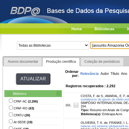
Home
Bibliotecas
I
Acervo documental
Produção científica
Coleção de periódicos
Ordenar
Relevância
Autor
Título
Ano
por:
Registros recuperados : 2.292
Biblioteca
COSTA, F. de S.
;
AMARAL, E. F. d
sumidouros de gases de efeito est
CPAF-AC
(2.266)
SIMPÓSIO INTERNACIONAL DE AGRO
161.
154.
CPAF-RO
(63)
Tipo:
Resumo em Anais de Cong
Biblioteca(s):
Embrapa Acre.
CPATU
(26)
AI-SEDE
(19)
OLIVEIRA, T. K. de
;
FRANKE, I. L.
nativas em sistema silvipastoril no
CNPF
(18)