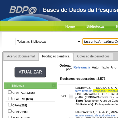
Home
Bibliotecas
I
Acervo documental
Produção científica
Coleção de periódicos
Ordenar
Relevância
Autor
Título
Ano
por:
Registros recuperados : 3.573
Biblioteca
LUDEWIGS, T.
;
SOUSA, S. G. A.
terra firme na
Amazônia
Ocidenta
CPAF-AC
(2.596)
SISTEMAS AGROFLORESTAIS NOS 
3521.
p. 467. (EMBRAPA-CNPF. Docume
CPAF-RO
(686)
Tipo:
Resumo em Anais de Con
Biblioteca(s):
Embrapa Amazônia
CPAA
(282)
CPATU
(65)
MANGABEIRA, J. A. de C.
;
MIRAN
monitoramento da agricultura em
AI-SEDE
(52)