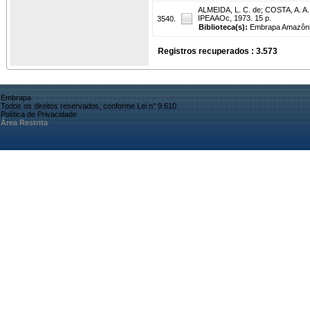
ALMEIDA, L. C. de
;
COSTA, A. A.
IPEAAOc, 1973. 15 p.
3540.
Biblioteca(s):
Embrapa Amazônia
Registros recuperados : 3.573
Embrapa
Todos os direitos reservados, conforme Lei n° 9.610
Política de Privacidade
Área Restrita