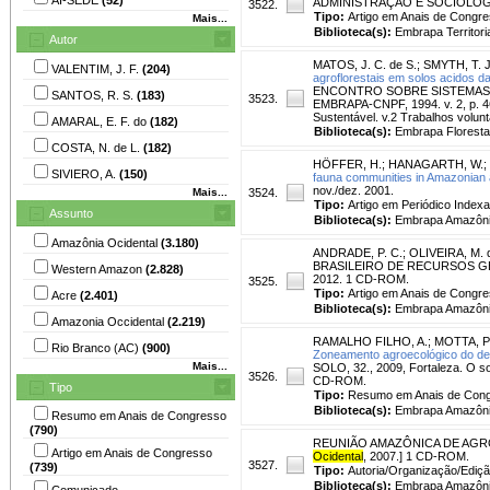
ADMINISTRAÇÃO E SOCIOLOGIA RU
3522.
Tipo:
Artigo em Anais de Congr
Mais...
Biblioteca(s):
Embrapa Territoria
Autor
MATOS, J. C. de S.
;
SMYTH, T. J
VALENTIM, J. F.
(204)
agroflorestais em solos acidos d
ENCONTRO SOBRE SISTEMAS AGR
SANTOS, R. S.
(183)
3523.
EMBRAPA-CNPF, 1994. v. 2, p. 4
Sustentável. v.2 Trabalhos volun
AMARAL, E. F. do
(182)
Biblioteca(s):
Embrapa Floresta
COSTA, N. de L.
(182)
HÖFFER, H.
;
HANAGARTH, W.
;
SIVIERO, A.
(150)
fauna communities in Amazonian 
nov./dez. 2001.
Mais...
3524.
Tipo:
Artigo em Periódico Index
Assunto
Biblioteca(s):
Embrapa Amazônia
Amazônia Ocidental
(3.180)
ANDRADE, P. C.
;
OLIVEIRA, M. d
BRASILEIRO DE RECURSOS GENÉTIC
Western Amazon
(2.828)
2012. 1 CD-ROM.
3525.
Tipo:
Artigo em Anais de Congr
Acre
(2.401)
Biblioteca(s):
Embrapa Amazônia
Amazonia Occidental
(2.219)
RAMALHO FILHO, A.
;
MOTTA, P.
Rio Branco (AC)
(900)
Zoneamento agroecológico do de
Mais...
SOLO, 32., 2009, Fortaleza. O so
3526.
CD-ROM.
Tipo
Tipo:
Resumo em Anais de Con
Biblioteca(s):
Embrapa Amazônia
Resumo em Anais de Congresso
(790)
REUNIÃO AMAZÔNICA DE AGROE
Artigo em Anais de Congresso
Ocidental
, 2007.] 1 CD-ROM.
3527.
(739)
Tipo:
Autoria/Organização/Ediçã
Biblioteca(s):
Embrapa Amazônia
Comunicado