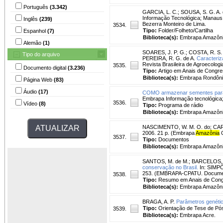
Português
(3.342)
GARCIA, L. C.
;
SOUSA, S. G. A.
Informação Tecnológica; Manau
Inglês
(239)
Bezerra Monteiro de Lima.
3534.
Tipo:
Folder/Folheto/Cartilha
Espanhol
(7)
Biblioteca(s):
Embrapa Amazônia
Alemão
(1)
SOARES, J. P. G.
;
COSTA, R. S.
Tipo do arquivo
PEREIRA, R. G. de A.
Caracteriz
Revista Brasileira de Agroecologi
3535.
Documento digital
(3.236)
Tipo:
Artigo em Anais de Congre
Biblioteca(s):
Embrapa Rondôni
Página Web
(83)
Áudio
(17)
COMO armazenar sementes para g
Embrapa Informação tecnológic
3536.
Vídeo
(8)
Tipo:
Programa de rádio
Biblioteca(s):
Embrapa Amazônia
NASCIMENTO, W. M. O. do
;
CAR
2006. 21 p. (Embrapa
Amazônia
O
3537.
Tipo:
Documentos
Biblioteca(s):
Embrapa Amazônia
SANTOS, M. de M.
;
BARCELOS, 
conservação no Brasil.
In: SIMP
253. (EMBRAPA-CPATU. Documen
3538.
Tipo:
Resumo em Anais de Con
Biblioteca(s):
Embrapa Amazônia
BRAGA, A. P.
Parâmetros genétic
Tipo:
Orientação de Tese de P
3539.
Biblioteca(s):
Embrapa Acre.