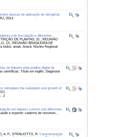
rentes épocas de aplicação de nitrogênio.
RJ, 2014.
ijoeiro sob inoculação e diferentes
TRIÇÃO DE PLANTAS, 31.; REUNIÃO
O, 13.; REUNIÃO BRASILEIRA DE
a todos: anais. Araxá: Núcleo Regional
as de feijoeiro pela análise digital de
s científicas. Título em inglês: Diagnosis
on stimulates the nodulation and growth of
021.
 - 2
ulação em feijoeiro comum sob diferentes
de e esporte: caderno de resumos...
 A. P.
;
STRALIOTTO, R.
Caracterização