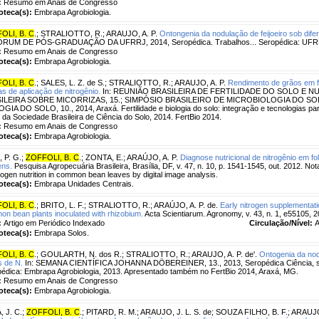
:
Resumo em Anais de Congresso
ioteca(s):
Embrapa Agrobiologia.
OLI, B. C
.
;
STRALIOTTO, R.
;
ARAUJO, A. P.
Ontongenia da nodulação de feijoeiro sob dife
FÓRUM DE PÓS-GRADUAÇÃO DA UFRRJ, 2014, Seropédica. Trabalhos... Seropédica: UFR
:
Resumo em Anais de Congresso
ioteca(s):
Embrapa Agrobiologia.
OLI, B. C
.
;
SALES, L. Z. de S.
;
STRALIOTTO, R.
;
ARAUJO, A. P.
Rendimento de grãos em fe
s de aplicação de nitrogênio.
In: REUNIÃO BRASILEIRA DE FERTILIDADE DO SOLO E NU
ILEIRA SOBRE MICORRIZAS, 15.; SIMPÓSIO BRASILEIRO DE MICROBIOLOGIA DO SOL
GIA DO SOLO, 10., 2014, Araxá. Fertilidade e biologia do solo: integração e tecnologias par
 da Sociedade Brasileira de Ciência do Solo, 2014. FertBio 2014.
:
Resumo em Anais de Congresso
ioteca(s):
Embrapa Agrobiologia.
 P. G.
;
ZOFFOLI, B. C
.
;
ZONTA, E.
;
ARAÚJO, A. P.
Diagnose nutricional de nitrogênio em folh
ens.
Pesquisa Agropecuária Brasileira, Brasília, DF, v. 47, n. 10, p. 1541-1545, out. 2012. Nota
trogen nutrition in common bean leaves by digital image analysis.
ioteca(s):
Embrapa Unidades Centrais.
OLI, B. C
.
;
BRITO, L. F.
;
STRALIOTTO, R.
;
ARAÚJO, A. P. de.
Early nitrogen supplementati
n bean plants inoculated with rhizobium.
Acta Scientiarum. Agronomy, v. 43, n. 1, e55105, 2
:
Artigo em Periódico Indexado
Circulação/Nível:
A
ioteca(s):
Embrapa Solos.
OLI, B. C
.
;
GOULARTH, N. dos R.
;
STRALIOTTO, R.
;
ARAUJO, A. P. de'.
Ontogenia da nod
s de N.
In: SEMANA CIENTÍFICA JOHANNA DÖBEREINER, 13., 2013, Seropédica Ciência, saú
édica: Embrapa Agrobiologia, 2013. Apresentado também no FertBio 2014, Araxá, MG.
:
Resumo em Anais de Congresso
ioteca(s):
Embrapa Agrobiologia.
, J. C.
;
ZOFFOLI, B. C
.
;
PITARD, R. M.
;
ARAUJO, J. L. S. de
;
SOUZA FILHO, B. F.
;
ARAUJO,