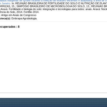
olados indígenas de rizóbio visando a seleção de estirpes eficientes e adaptados a área de cul
e Janeiro.
In: REUNIÃO BRASILEIRA DE FERTILIDADE DO SOLO E NUTRIÇÃO DE PLANT
RRIZAS, 15.; SIMPÓSIO BRASILEIRO DE MICROBIOLOGIA DO SOLO, 13.; REUNIÃO BR
 Araxá. Fertilidade e biologia do solo: integração e tecnologias para todos: anais. Araxá: Nú
ência do Solo, 2014. FertBio 2014.
:
Artigo em Anais de Congresso
ioteca(s):
Embrapa Agrobiologia.
ecuperados : 8