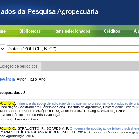
me
Bibliotecas
Itens selecionados
Créditos
Aj
Coleção de periódicos
levância
Autor
Título
Ano
ecuperados : 8
OLI, B. C
.
Influência da época de aplicação de nitrogênio no crescimento e produção de grão
 Dissertação (Mestrado em Ciência do Solo) - Instituto de Agronomia, Universidade Federal R
tador: Adelson Paulo de Araújo, UFRRJ; Coorientadora: Rosangela Straliotto, CNPS.
:
Orientação de Tese de Pós-Graduação
ioteca(s):
Embrapa Solos.
OLI, B. C
.
;
STRALIOTTO, R.
;
SOARES, A. P.
Ontogenia da nodulação de feijoeiro sob difer
EMANA CIENTÍFICA JOHANNA DÖBEREINER, 14., 2014, Seropédica. Ciência e tecnologia pa
pa Agrobiologia, 2014.