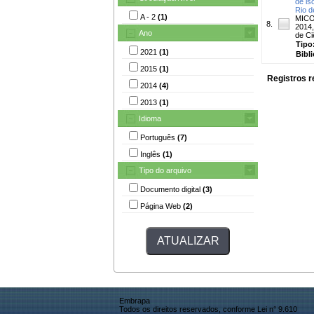
de is
Rio d
A - 2
(1)
MICO
8.
2014,
Ano
de Ci
Tipo
2021
(1)
Bibl
2015
(1)
Registros r
2014
(4)
2013
(1)
Idioma
Português
(7)
Inglês
(1)
Tipo do arquivo
Documento digital
(3)
Página Web
(2)
Embrapa
Todos os direitos reservados, conforme Lei n° 9.610