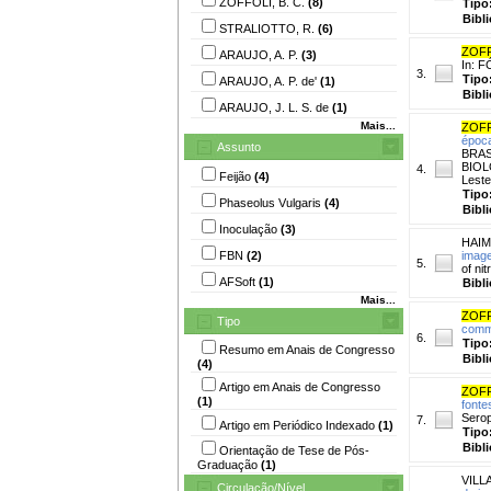
ZOFFOLI, B. C.
(8)
Tipo
Bibl
STRALIOTTO, R.
(6)
ZOFF
ARAUJO, A. P.
(3)
In: 
3.
Tipo
ARAUJO, A. P. de'
(1)
Bibl
ARAUJO, J. L. S. de
(1)
Mais...
ZOFF
época
Assunto
BRAS
BIOLO
4.
Feijão
(4)
Leste
Tipo
Phaseolus Vulgaris
(4)
Bibl
Inoculação
(3)
HAIM,
FBN
(2)
imag
5.
of ni
AFSoft
(1)
Bibl
Mais...
ZOFF
Tipo
commo
6.
Tipo
Resumo em Anais de Congresso
Bibl
(4)
Artigo em Anais de Congresso
ZOFF
(1)
fonte
Serop
7.
Artigo em Periódico Indexado
(1)
Tipo
Bibl
Orientação de Tese de Pós-
Graduação
(1)
VILLA
Circulação/Nível