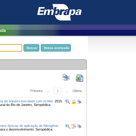
uda
Primeira
...
1
...
Última
s de feijoeiro inoculado com rizóbio.
2015.
ural do Rio de Janeiro, Seropédica.
entes épocas de aplicação de Nitrogênio.
ra o desenvolvimento. Seropédica: