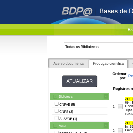
Ho
Acervo documental
Produção científica
Ordenar
Re
por:
Registros r
Biblioteca
ZOFF
69 f.
CNPAB
(5)
Orien
1.
Tipo
CNPS
(2)
Bibl
AI-SEDE
(1)
ZOFF
Autor
In: S
Embra
2.