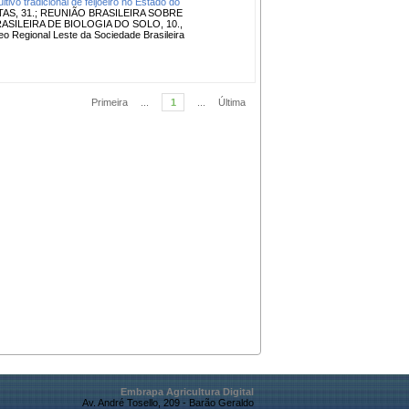
tivo tradicional de feijoeiro no Estado do
AS, 31.; REUNIÃO BRASILEIRA SOBRE
ASILEIRA DE BIOLOGIA DO SOLO, 10.,
cleo Regional Leste da Sociedade Brasileira
Primeira
...
1
...
Última
Embrapa Agricultura Digital
Av. André Tosello, 209 - Barão Geraldo