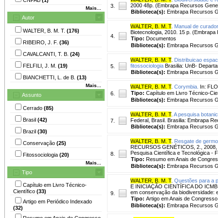
2000 48p. (Embrapa Recursos Geneti
3.
Mais...
Biblioteca(s):
Embrapa Recursos Ge
Autor
WALTER, B. M. T
.
Manual de curador
WALTER, B. M. T.
(176)
Biotecnologia, 2010. 15 p. (Embrapa
4.
Tipo:
Documentos
RIBEIRO, J. F.
(36)
Biblioteca(s):
Embrapa Recursos Ge
CAVALCANTI, T. B.
(24)
WALTER, B. M. T
.
Distribuicao espac
FELFILI, J. M.
(19)
fitossociologia
Brasilia: UnB- Departa
5.
Biblioteca(s):
Embrapa Recursos Ge
BIANCHETTI, L. de B.
(13)
Mais...
WALTER, B. M. T
.
Corymbia.
In: FLOR
Tipo:
Capítulo em Livro Técnico-Cien
6.
Assunto
Biblioteca(s):
Embrapa Recursos Ge
Cerrado
(85)
WALTER, B. M. T
.
A pesquisa botanic
Brasil
(42)
Federal, Brasil. Brasilia: Embrapa Re
7.
Biblioteca(s):
Embrapa Recursos Ge
Brazil
(30)
WALTER, B. M. T
.
Resgate de germop
Conservação
(25)
RECURSOS GENÉTICOS, 2., 2008, Bras
Pesquisa Científica e Tecnológica -
8.
Fitossociologia
(20)
Tipo:
Resumo em Anais de Congre
Mais...
Biblioteca(s):
Embrapa Recursos Ge
Tipo
WALTER, B. M. T
.
Questões para a p
Capítulo em Livro Técnico-
E INICIAÇÃO CIENTÍFICA DO ICMBIO, 1
Científico
(33)
em conservação da biodiversidade: exp
9.
Tipo:
Artigo em Anais de Congresso
Artigo em Periódico Indexado
Biblioteca(s):
Embrapa Recursos Ge
(32)
Resumo em Anais de Congresso