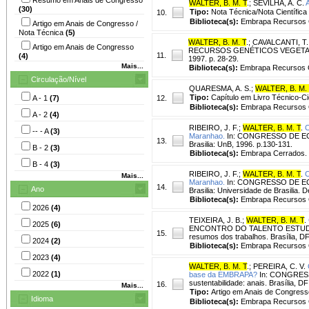
WALTER, B. M. T
.
;
SEVILHA, A. C.
(30)
Tipo:
Nota Técnica/Nota Científica
10.
Biblioteca(s):
Embrapa Recursos G
Artigo em Anais de Congresso /
Nota Técnica
(5)
WALTER, B. M. T
.
;
CAVALCANTI, T.
Artigo em Anais de Congresso
RECURSOS GENÉTICOS VEGETAIS, 1
11.
(4)
1997. p. 28-29.
Mais...
Biblioteca(s):
Embrapa Recursos G
Circulação/Nível
QUARESMA, A. S.
;
WALTER, B. M.
Tipo:
Capítulo em Livro Técnico-Cie
A - 1
(7)
12.
Biblioteca(s):
Embrapa Recursos G
A - 2
(4)
RIBEIRO, J. F.
;
WALTER, B. M. T
.
C
-- - A
(3)
Maranhao.
In: CONGRESSO DE ECOLO
13.
Brasilia: UnB, 1996. p.130-131.
B - 2
(3)
Biblioteca(s):
Embrapa Cerrados.
B - 4
(3)
RIBEIRO, J. F.
;
WALTER, B. M. T
.
C
Mais...
Maranhao.
In: CONGRESSO DE ECOLO
14.
Ano
Brasilia: Universidade de Brasilia
Biblioteca(s):
Embrapa Recursos G
2026
(4)
TEIXEIRA, J. B.
;
WALTER, B. M. T
.
2025
(6)
ENCONTRO DO TALENTO ESTUDANT
15.
resumos dos trabalhos. Brasília, D
2024
(2)
Biblioteca(s):
Embrapa Recursos G
2023
(4)
WALTER, B. M. T
.
;
PEREIRA, C. V.
2022
(1)
base da EMBRAPA?
In: CONGRESSO
sustentabilidade: anais. Brasília,
16.
Mais...
Tipo:
Artigo em Anais de Congress
Idioma
Biblioteca(s):
Embrapa Recursos G