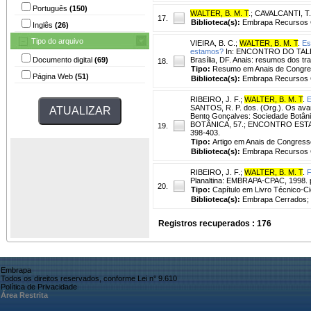
Português
(150)
WALTER, B. M. T
.
;
CAVALCANTI, T.
17.
Biblioteca(s):
Embrapa Recursos G
Inglês
(26)
Tipo do arquivo
VIEIRA, B. C.
;
WALTER, B. M. T
.
Es
estamos?
In: ENCONTRO DO TAL
Documento digital
(69)
Brasília, DF. Anais: resumos dos t
18.
Tipo:
Resumo em Anais de Congr
Página Web
(51)
Biblioteca(s):
Embrapa Recursos G
RIBEIRO, J. F.
;
WALTER, B. M. T
.
E
SANTOS, R. P. dos. (Org.). Os avanç
Bento Gonçalves: Sociedade Botân
BOTÂNICA, 57.; ENCONTRO ESTA
19.
398-403.
Tipo:
Artigo em Anais de Congress
Biblioteca(s):
Embrapa Recursos G
RIBEIRO, J. F.
;
WALTER, B. M. T
.
F
Planaltina: EMBRAPA-CPAC, 1998. p
20.
Tipo:
Capítulo em Livro Técnico-Cie
Biblioteca(s):
Embrapa Cerrados; 
Registros recuperados : 176
Embrapa
Todos os direitos reservados, conforme Lei n° 9.610
Política de Privacidade
Área Restrita