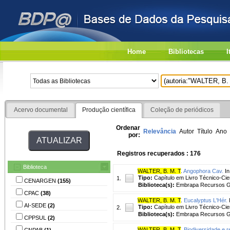
Home
Bibliotecas
I
Acervo documental
Produção científica
Coleção de periódicos
Ordenar
Relevância
Autor
Título
Ano
por:
Registros recuperados : 176
Biblioteca
WALTER, B. M. T
.
Angophora Cav.
In
Tipo:
Capítulo em Livro Técnico-Cien
1.
CENARGEN
(155)
Biblioteca(s):
Embrapa Recursos Ge
CPAC
(38)
WALTER, B. M. T
.
Eucalyptus L'Hér.
I
AI-SEDE
(2)
Tipo:
Capítulo em Livro Técnico-Cien
2.
Biblioteca(s):
Embrapa Recursos Ge
CPPSUL
(2)
WALTER, B. M. T
.
Biodiversidade e r
CNPAB
(1)