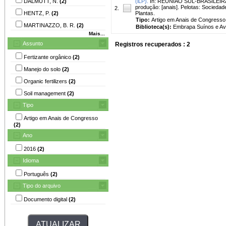
DALMUTT, N.
(2)
(iLP).
In: REUNIÃO SUL-BRASILEIRA D
produção: [anais]. Pelotas: Sociedade
2.
HENTZ, P.
(2)
Plantas.
Tipo:
Artigo em Anais de Congresso
MARTINAZZO, B. R.
(2)
Biblioteca(s):
Embrapa Suínos e Av
Mais...
Assunto
Registros recuperados : 2
Fertizante orgânico
(2)
Manejo do solo
(2)
Organic fertilizers
(2)
Soil management
(2)
Tipo
Artigo em Anais de Congresso
(2)
Ano
2016
(2)
Idioma
Português
(2)
Tipo do arquivo
Documento digital
(2)