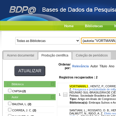
Home
Bibliotecas
I
Acervo documental
Produção científica
Coleção de periódicos
Ordenar
Relevância
Autor
Título
Ano
por:
Registros recuperados : 2
Biblioteca
VORTMANN, I
.
;
HENTZ, P.
;
CORREA,
Z.
Fitomassa e produtividade de milh
CNPSA
(2)
REUNIÃO SUL-BRASILEIRA DE CIÊNCIA
1.
Pelotas: Sociedade Brasileira de Ciên
Autor
Tipo:
Artigo em Anais de Congresso
Biblioteca(s):
Embrapa Suínos e Av
BALENA, L.
(2)
CORREA, J. C.
(2)
SANTIANI, L.
;
ROSSATO, O. B.
;
HEN
DALMUTT, N.
;
RIGO, A. Z.
Efeito re