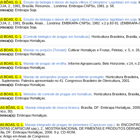
AS BÔAS, G. L
.
Estudo da biologia e danos de lagria villosa (Coleoptera: Lagriidae) em soja.
I
JA, 2., 1981, Brasília. Resumos... Londrina: Embrapa-CNPSo, 1981. p. 56.
ioteca(s):
Embrapa Soja.
AS BOAS, G. L
.
Estudo da biologia e danos de Lagria villosa (Coleoptera: lagriidae) em soja.
I
JA, 2., 1981, Brasilia. Anais... Londrina: EMBRAPA-CNPSo, 1982. v.2 p.83-91. (EMBRAPA
ioteca(s):
Embrapa Soja.
AS BOAS, G. L
.
[Controle biologico de pragas em hortalicas].
Horticultura Brasileira, Brasilia
ioteca(s):
Embrapa Hortaliças.
AS BOAS, G. L
.
Manejo ou prejuízo [Tomate].
Cultivar Hortaliças e Frutas, Pelotas, v. 5, n. 26,
ioteca(s):
Embrapa Hortaliças.
AS BOAS, G. L
.
Manejo de pragas de ervilha.
Informe Agropecuario, Belo Horizonte, v.14, n.1
ioteca(s):
Embrapa Hortaliças.
AS BOAS, G. L
.
Manejo de artropodes-pragas em ambiente protegido.
Horticultura Brasileira, 
Suplemento. Palestra apresentado no 41. Congresso Brasileiro de Olericultura, 2001.
ioteca(s):
Embrapa Hortaliças.
AS BOAS, G. L
.
Metodos de controle de pragas em hortalicas.
Horticultura Brasileira, Brasilia
ioteca(s):
Embrapa Hortaliças.
LAS BÔAS, G. L
.
Manejo integrado de mosca-branca.
Brasília, DF: Embrapa Hortaliças, 200
ico, 30).
lioteca(s):
Embrapa Hortaliças.
LAS BOAS, G. L
.
Manejo integrado de pragas de pimenteira (Capsicum spp.).
In: ENCONTR
ENTAS (CAPSICUM spp.), 2.; MOSTRA NACIONAL DE PIMENTAS E PRODUTOS DERIVADOS, 2.
ília, DF: Embrapa Hortaliças, 2006. 9 p. CD-ROM.
o:
Artigo em Anais de Congresso