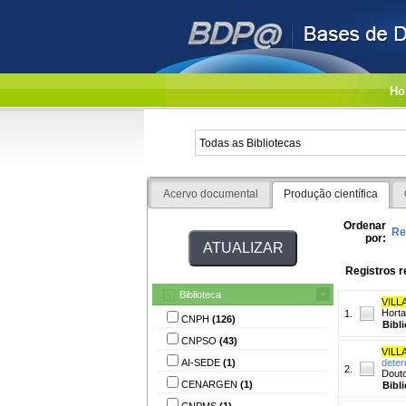
Ho
Acervo documental
Produção científica
Ordenar
Re
por:
Registros r
Biblioteca
VILL
Horta
1.
CNPH
(126)
Bibl
CNPSO
(43)
VILL
AI-SEDE
(1)
deter
2.
Douto
CENARGEN
(1)
Bibl
CNPMS
(1)