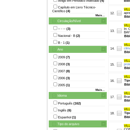
Artigo em Periódico Indexado
(4)
Bib
Capítulo em Livro Técnico-
VIL
Científico
(4)
apre
12.
Mais...
Bib
Circulação/Nível
VIL
-- - --
(3)
In:
13.
BAY
Nacional - B
(2)
Bib
B - 1
(1)
VIL
clim
14.
Ano
Bib
2009
(7)
VIL
2008
(3)
prot
15.
Bib
2007
(8)
VIL
2006
(3)
Tip
16.
Bib
2005
(1)
Mais...
VIL
Idioma
Bra
17.
Bib
Português
(162)
VIL
Inglês
(6)
Tip
18.
Bib
Espanhol
(1)
Tipo do arquivo
VIL
CON