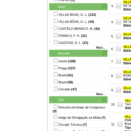
VILL
DE SO
3.
Autor
Bibl
VILLAS BOAS, G. L.
(123)
VILL
VILLAS BÔAS, G. L.
(44)
DE SO
4.
Bibl
CASTELO BRANCO, M.
(42)
VILL
FRANCA, F. H.
(31)
5.
Bibl
GAZZONI, D. L.
(21)
VILL
Mais...
6.
Bibl
Assunto
VILL
Inseto
(108)
7.
Bibl
Praga
(107)
VILL
Brasil
(61)
ROM. 
8.
Bibl
Brazil
(58)
VILL
Cerrado
(47)
9.
Bibl
Mais...
Tipo
VIL
Técn
10.
Resumo em Anais de Congresso
Bib
(9)
VIL
Artigo de Divulgação na Mídia
(7)
PIM
Bras
11.
Circular Técnica
(7)
Tip