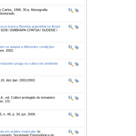
 Carlos, 1996. 30 p. Monografia
doutorado.
ca-branca Bemisia argentifolii no Brasil.
na: SOB / EMBRAPA-CPATSA / SUDENE /
seto se adapta a diferentes condições
/nov. 2002.
rtrópodes-praga no cultivo em ambiente
9-10, dez./jan. 2001/2002.
, ed. Cultivo protegido do tomateiro.
s, 13).
 n. 49, p. 34, jun. 2009.
ada em análise molecular.
In:
mado: Sociedade Entomológica do