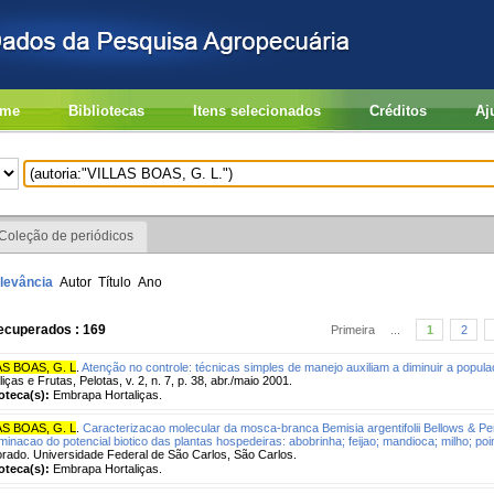
me
Bibliotecas
Itens selecionados
Créditos
Aj
Coleção de periódicos
levância
Autor
Título
Ano
ecuperados : 169
Primeira
...
1
2
AS BOAS, G. L
.
Atenção no controle: técnicas simples de manejo auxiliam a diminuir a popul
liças e Frutas, Pelotas, v. 2, n. 7, p. 38, abr./maio 2001.
ioteca(s):
Embrapa Hortaliças.
AS BOAS, G. L
.
Caracterizacao molecular da mosca-branca Bemisia argentifolii Bellows & Pe
minacao do potencial biotico das plantas hospedeiras: abobrinha; feijao; mandioca; milho; poi
rado. Universidade Federal de São Carlos, São Carlos.
ioteca(s):
Embrapa Hortaliças.