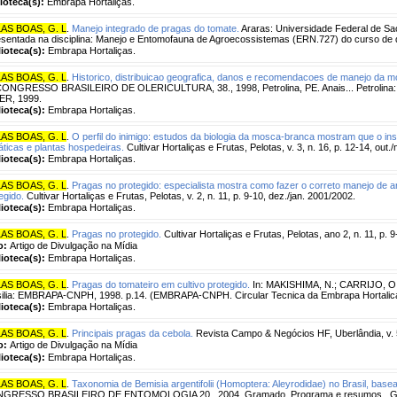
lioteca(s):
Embrapa Hortaliças.
LAS BOAS, G. L
.
Manejo integrado de pragas do tomate.
Araras: Universidade Federal de Sao
sentada na disciplina: Manejo e Entomofauna de Agroecossistemas (ERN.727) do curso de 
lioteca(s):
Embrapa Hortaliças.
LAS BOAS, G. L
.
Historico, distribuicao geografica, danos e recomendacoes de manejo da mos
 CONGRESSO BRASILEIRO DE OLERICULTURA, 38., 1998, Petrolina, PE. Anais... Petroli
ER, 1999.
lioteca(s):
Embrapa Hortaliças.
LAS BOAS, G. L
.
O perfil do inimigo: estudos da biologia da mosca-branca mostram que o in
áticas e plantas hospedeiras.
Cultivar Hortaliças e Frutas, Pelotas, v. 3, n. 16, p. 12-14, out.
lioteca(s):
Embrapa Hortaliças.
LAS BOAS, G. L
.
Pragas no protegido: especialista mostra como fazer o correto manejo de a
egido.
Cultivar Hortaliças e Frutas, Pelotas, v. 2, n. 11, p. 9-10, dez./jan. 2001/2002.
lioteca(s):
Embrapa Hortaliças.
LAS BOAS, G. L
.
Pragas no protegido.
Cultivar Hortaliças e Frutas, Pelotas, ano 2, n. 11, p. 
o:
Artigo de Divulgação na Mídia
lioteca(s):
Embrapa Hortaliças.
LAS BOAS, G. L
.
Pragas do tomateiro em cultivo protegido.
In: MAKISHIMA, N.; CARRIJO, O.A.
silia: EMBRAPA-CNPH, 1998. p.14. (EMBRAPA-CNPH. Circular Tecnica da Embrapa Hortalica
lioteca(s):
Embrapa Hortaliças.
LAS BOAS, G. L
.
Principais pragas da cebola.
Revista Campo & Negócios HF, Uberlândia, v. 5,
o:
Artigo de Divulgação na Mídia
lioteca(s):
Embrapa Hortaliças.
LAS BOAS, G. L
.
Taxonomia de Bemisia argentifolii (Homoptera: Aleyrodidae) no Brasil, base
GRESSO BRASILEIRO DE ENTOMOLOGIA 20., 2004, Gramado. Programa e resumos...Gra