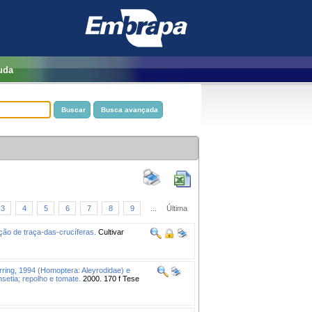
uda
3
4
5
6
7
8
9
...
Última
ação de traça-das-crucíferas.
Cultivar
rring, 1994 (Homoptera: Aleyrodidae) e
nsetia; repolho e tomate.
2000. 170 f Tese