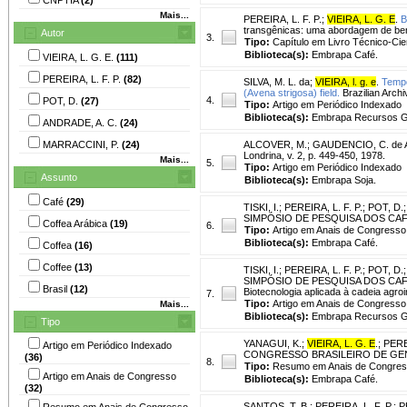
Mais...
PEREIRA, L. F. P.
;
VIEIRA, L. G. E
.
B
transgênicas: uma abordagem de bene
Autor
3.
Tipo:
Capítulo em Livro Técnico-Cien
Biblioteca(s):
Embrapa Café.
VIEIRA, L. G. E.
(111)
PEREIRA, L. F. P.
(82)
SILVA, M. L. da
;
VIEIRA, l. g. e
.
Tempo
(Avena strigosa) field.
Brazilian Archi
4.
POT, D.
(27)
Tipo:
Artigo em Periódico Indexado
Biblioteca(s):
Embrapa Recursos Ge
ANDRADE, A. C.
(24)
MARRACCINI, P.
(24)
ALCOVER, M.
;
GAUDENCIO, C. de 
Londrina, v. 2, p. 449-450, 1978.
Mais...
5.
Tipo:
Artigo em Periódico Indexado
Assunto
Biblioteca(s):
Embrapa Soja.
Café
(29)
TISKI, I.
;
PEREIRA, L. F. P.
;
POT, D.
SIMPÓSIO DE PESQUISA DOS CAFÉS DO
Coffea Arábica
(19)
6.
Tipo:
Artigo em Anais de Congresso
Biblioteca(s):
Embrapa Café.
Coffea
(16)
Coffee
(13)
TISKI, I.
;
PEREIRA, L. F. P.
;
POT, D.
SIMPÓSIO DE PESQUISA DOS CAFÉS DO
Brasil
(12)
Biotecnologia aplicada à cadeia agroi
7.
Tipo:
Artigo em Anais de Congresso
Mais...
Biblioteca(s):
Embrapa Recursos Ge
Tipo
YANAGUI, K.
;
VIEIRA, L. G. E
.
;
PEREI
Artigo em Periódico Indexado
CONGRESSO BRASILEIRO DE GENÉTI
(36)
8.
Tipo:
Resumo em Anais de Congre
Artigo em Anais de Congresso
Biblioteca(s):
Embrapa Café.
(32)
SANTOS, T. B.
;
PEREIRA, L. F. P.
;
P
Resumo em Anais de Congresso