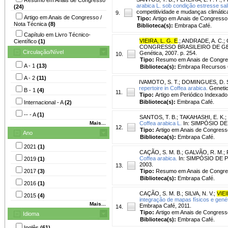
arabica L. sob condição estresse sal
(24)
competitividade e mudanças climática
9.
Artigo em Anais de Congresso /
Tipo:
Artigo em Anais de Congresso
Nota Técnica
(8)
Biblioteca(s):
Embrapa Café.
Capítulo em Livro Técnico-
VIEIRA, L. G. E
.
;
ANDRADE, A. C.
;
Científico
(1)
CONGRESSO BRASILEIRO DE GENÉTICA
Circulação/Nível
Genética, 2007. p. 254.
10.
Tipo:
Resumo em Anais de Congr
A - 1
(13)
Biblioteca(s):
Embrapa Recursos G
A - 2
(11)
IVAMOTO, S. T.
;
DOMINGUES, D. 
repertoire in Coffea arabica.
Genetic
B - 1
(4)
11.
Tipo:
Artigo em Periódico Indexado
Biblioteca(s):
Embrapa Café.
Internacional - A
(2)
-- - A
(1)
SANTOS, T. B.
;
TAKAHASHI, E. K.
;
Mais...
Coffea arabica L.
In: SIMPÓSIO DE P
12.
Tipo:
Artigo em Anais de Congress
Ano
Biblioteca(s):
Embrapa Café.
2021
(1)
CAÇÃO, S. M. B.
;
GALVÃO, R. M.
;
Coffea arabica.
In: SIMPÓSIO DE PE
2019
(1)
2003.
13.
2017
(3)
Tipo:
Resumo em Anais de Congr
Biblioteca(s):
Embrapa Café.
2016
(1)
CAÇÃO, S. M. B.
;
SILVA, N. V.
;
VIEI
2015
(4)
integração de mapas físicos e gené
Mais...
Embrapa Café, 2011.
14.
Tipo:
Artigo em Anais de Congress
Idioma
Biblioteca(s):
Embrapa Café.
Inglês
(61)