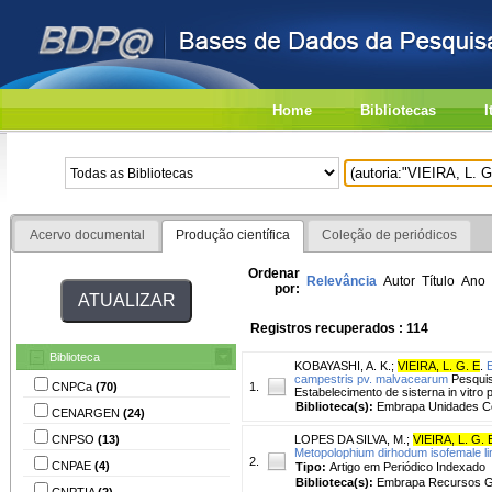
Home
Bibliotecas
I
Acervo documental
Produção científica
Coleção de periódicos
Ordenar
Relevância
Autor
Título
Ano
por:
Registros recuperados : 114
Biblioteca
KOBAYASHI, A. K.
;
VIEIRA, L. G. E
.
E
campestris pv. malvacearum
Pesquisa
CNPCa
(70)
1.
Estabelecimento de sisterna in vitr
Biblioteca(s):
Embrapa Unidades Ce
CENARGEN
(24)
CNPSO
(13)
LOPES DA SILVA, M.
;
VIEIRA, L. G. 
Metopolophium dirhodum isofemale li
2.
CNPAE
(4)
Tipo:
Artigo em Periódico Indexado
Biblioteca(s):
Embrapa Recursos Ge
CNPTIA
(2)