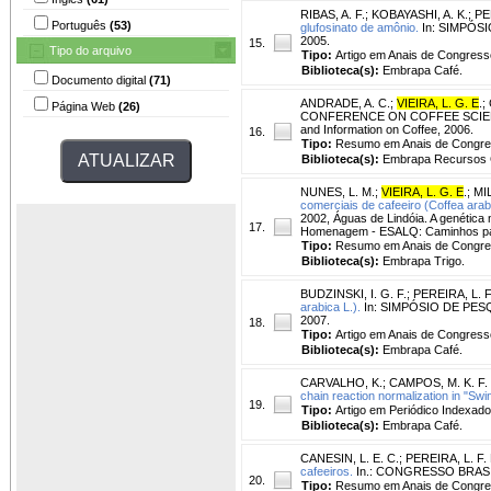
RIBAS, A. F.
;
KOBAYASHI, A. K.
;
PE
Português
(53)
glufosinato de amônio.
In: SIMPÓSIO
2005.
15.
Tipo do arquivo
Tipo:
Artigo em Anais de Congress
Biblioteca(s):
Embrapa Café.
Documento digital
(71)
ANDRADE, A. C.
;
VIEIRA, L. G. E
.
;
Página Web
(26)
CONFERENCE ON COFFEE SCIENCE, 21.
and Information on Coffee, 2006.
16.
Tipo:
Resumo em Anais de Congr
Biblioteca(s):
Embrapa Recursos G
NUNES, L. M.
;
VIEIRA, L. G. E
.
;
MIL
comerciais de cafeeiro (Coffea ara
2002, Águas de Lindóia. A genética 
17.
Homenagem - ESALQ: Caminhos par
Tipo:
Resumo em Anais de Congr
Biblioteca(s):
Embrapa Trigo.
BUDZINSKI, I. G. F.
;
PEREIRA, L. F.
arabica L.).
In: SIMPÓSIO DE PESQUI
2007.
18.
Tipo:
Artigo em Anais de Congress
Biblioteca(s):
Embrapa Café.
CARVALHO, K.
;
CAMPOS, M. K. F.
chain reaction normalization in "Swi
19.
Tipo:
Artigo em Periódico Indexado
Biblioteca(s):
Embrapa Café.
CANESIN, L. E. C.
;
PEREIRA, L. F. 
cafeeiros.
In.: CONGRESSO BRASIL
20.
Tipo:
Resumo em Anais de Congr