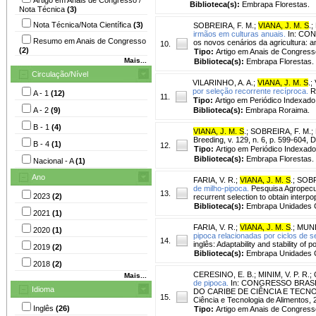
Biblioteca(s):
Embrapa Florestas.
Nota Técnica
(3)
Nota Técnica/Nota Científica
(3)
SOBREIRA, F. M.
;
VIANA, J. M. S
.
;
irmãos em culturas anuais.
In: CON
Resumo em Anais de Congresso
os novos cenários da agricultura: 
10.
(2)
Tipo:
Artigo em Anais de Congress
Mais...
Biblioteca(s):
Embrapa Florestas.
Circulação/Nível
VILARINHO, A. A.
;
VIANA, J. M. S
.
;
por seleção recorrente recíproca.
Re
A - 1
(12)
11.
Tipo:
Artigo em Periódico Indexado
A - 2
(9)
Biblioteca(s):
Embrapa Roraima.
B - 1
(4)
VIANA, J. M. S
.
;
SOBREIRA, F. M.
;
Breeding, v. 129, n. 6, p. 599-604, 
B - 4
(1)
12.
Tipo:
Artigo em Periódico Indexado
Biblioteca(s):
Embrapa Florestas.
Nacional - A
(1)
Ano
FARIA, V. R.
;
VIANA, J. M. S
.
;
SOBR
de milho-pipoca.
Pesquisa Agropecuár
13.
2023
(2)
recurrent selection to obtain interpo
Biblioteca(s):
Embrapa Unidades C
2021
(1)
FARIA, V. R.
;
VIANA, J. M. S
.
;
MUND
2020
(1)
pipoca relacionadas por ciclos de s
14.
inglês: Adaptability and stability of
2019
(2)
Biblioteca(s):
Embrapa Unidades C
2018
(2)
CERESINO, E. B.
;
MINIM, V. P. R.
;
Mais...
de pipoca.
In: CONGRESSO BRASI
Idioma
DO CARIBE DE CIÊNCIA E TECNOLOGI
15.
Ciência e Tecnologia de Alimentos,
Inglês
(26)
Tipo:
Artigo em Anais de Congress