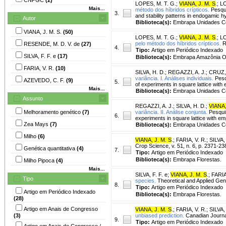
LOPES, M. T. G.
;
VIANA, J. M. S
.
;
LO
Mais...
método dos híbridos crípticos.
Pesquis
3.
and stability patterns in endogamic h
Autor
Biblioteca(s):
Embrapa Unidades Ce
VIANA, J. M. S.
(50)
LOPES, M. T. G.
;
VIANA, J. M. S
.
;
LO
pelo método dos híbridos crípticos.
Re
RESENDE, M. D. V. de
(27)
4.
Tipo:
Artigo em Periódico Indexado
SILVA, F. F. e
(17)
Biblioteca(s):
Embrapa Amazônia Oc
FARIA, V. R.
(10)
SILVA, H. D.
;
REGAZZI, A. J.
;
CRUZ, 
variância. I. Análises individuais.
Pesqu
AZEVEDO, C. F.
(9)
5.
of experiments in square lattice with
Mais...
Biblioteca(s):
Embrapa Unidades Ce
Assunto
REGAZZI, A. J.
;
SILVA, H. D.
;
VIANA,
Melhoramento genético
(7)
variância. II. Análise conjunta.
Pesquis
6.
experiments in square lattice with em
Zea Mays
(7)
Biblioteca(s):
Embrapa Unidades Ce
Milho
(6)
VIANA, J. M. S
.
;
FARIA, V. R.
;
SILVA, 
Crop Science, v. 51, n. 6, p. 2371-23
Genética quantitativa
(4)
7.
Tipo:
Artigo em Periódico Indexado
Biblioteca(s):
Embrapa Florestas.
Milho Pipoca
(4)
Mais...
SILVA, F. F. e
;
VIANA, J. M. S
.
;
FARIA
Tipo
species.
Theoretical and Applied Gene
8.
Tipo:
Artigo em Periódico Indexado
Artigo em Periódico Indexado
Biblioteca(s):
Embrapa Florestas.
(28)
Artigo em Anais de Congresso
VIANA, J. M. S
.
;
FARIA, V. R.
;
SILVA, 
(3)
unbiased prediction.
Canadian Journal
9.
Tipo:
Artigo em Periódico Indexado
Artigo em Anais de Congresso /