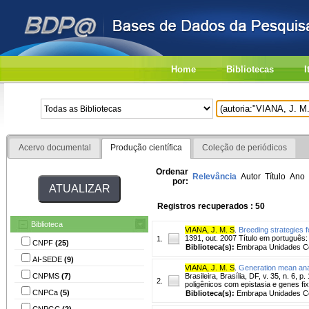
Home
Bibliotecas
I
Acervo documental
Produção científica
Coleção de periódicos
Ordenar
Relevância
Autor
Título
Ano
por:
Registros recuperados : 50
Biblioteca
VIANA, J. M. S
.
Breeding strategies f
1391, out. 2007 Título em português
1.
CNPF
(25)
Biblioteca(s):
Embrapa Unidades Ce
AI-SEDE
(9)
VIANA, J. M. S
.
Generation mean anal
CNPMS
(7)
Brasileira, Brasília, DF, v. 35, n. 6
2.
poligênicos com epistasia e genes fi
CNPCa
(5)
Biblioteca(s):
Embrapa Unidades Ce
CNPGC
(2)