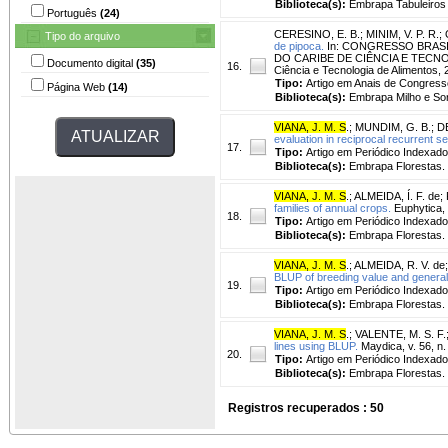
Biblioteca(s):
Embrapa Tabuleiros 
Português
(24)
CERESINO, E. B.
;
MINIM, V. P. R.
;
Tipo do arquivo
de pipoca.
In: CONGRESSO BRASI
DO CARIBE DE CIÊNCIA E TECNOLOGI
Documento digital
(35)
16.
Ciência e Tecnologia de Alimentos
Tipo:
Artigo em Anais de Congress
Página Web
(14)
Biblioteca(s):
Embrapa Milho e So
VIANA, J. M. S
.
;
MUNDIM, G. B.
;
D
evaluation in reciprocal recurrent s
17.
Tipo:
Artigo em Periódico Indexado
Biblioteca(s):
Embrapa Florestas.
VIANA, J. M. S
.
;
ALMEIDA, Í. F. de
;
families of annual crops.
Euphytica, 
18.
Tipo:
Artigo em Periódico Indexado
Biblioteca(s):
Embrapa Florestas.
VIANA, J. M. S
.
;
ALMEIDA, R. V. de
BLUP of breeding value and general 
19.
Tipo:
Artigo em Periódico Indexado
Biblioteca(s):
Embrapa Florestas.
VIANA, J. M. S
.
;
VALENTE, M. S. F.
lines using BLUP.
Maydica, v. 56, n.
20.
Tipo:
Artigo em Periódico Indexado
Biblioteca(s):
Embrapa Florestas.
Registros recuperados : 50