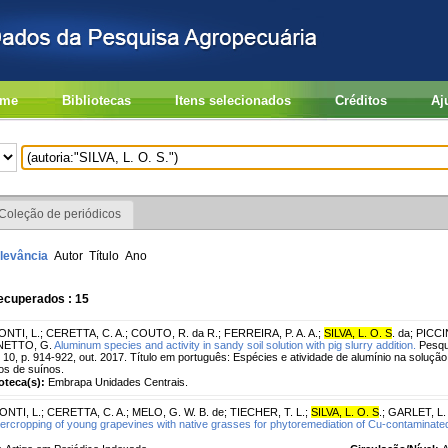
me
Bibliotecas
Itens selecionados
Créditos
Aj
Coleção de periódicos
levância
Autor
Título
Ano
ecuperados : 15
ONTI, L.
;
CERETTA, C. A.
;
COUTO, R. da R.
;
FERREIRA, P. A. A.
;
SILVA, L. O. S
. da
;
PICCI
ETTO, G.
Aluminum species and activity in sandy soil solution with pig slurry addition.
Pesqui
. 10, p. 914-922, out. 2017. Título em português: Espécies e atividade de alumínio na soluç
dos de suínos.
ioteca(s):
Embrapa Unidades Centrais.
ONTI, L.
;
CERETTA, C. A.
;
MELO, G. W. B. de
;
TIECHER, T. L.
;
SILVA, L. O. S
.
;
GARLET, L. 
tercropping of young grapevines with native grasses for phytoremediation of Cu-contaminated