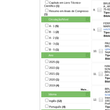
Capítulo em Livro Técnico-
BRUB
Científico
(1)
A.
;
AN
75-82
8.
Resumo em Anais de Congresso
Tipo
(1)
Bibl
Circulação/Nível
FERRE
A - 1
(5)
MARC
vetch
9.
B - 1
(2)
Tipo
Bibl
A - 2
(1)
PAUL
B - 3
(1)
BRU
upta
B - 5
(1)
10.
Sep
Ano
Tip
Bib
2025
(1)
HAM
2022
(1)
SOM
BRU
2021
(1)
11.
Jan.
Tip
2020
(1)
Bib
2019
(4)
BRU
Mais...
ADR
Idioma
fert
Inte
12.
100
Inglês
(12)
Pref
Português
(4)
Tip