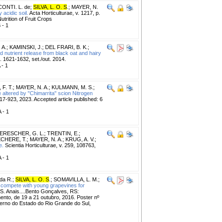
CONTI. L. de
;
SILVA, L. O. S
.
;
MAYER, N.
acidic soil.
Acta Horticulturae, v. 1217, p.
trition of Fruit Crops
 - 1
 A.
;
KAMINSKI, J.
;
DEL FRARI, B. K.
;
nutrient release from black oat and hairy
p. 1621-1632, set./out. 2014.
 - 1
F. T.
;
MAYER, N. A.
;
KULMANN, M. S.
;
 altered by "Chimarrita" scion Nitrogen
917-923, 2023. Accepted article published: 6
A - 1
ERESCHER, G. L.
;
TRENTIN, E.
;
ECHERE, T.
;
MAYER, N. A.
;
KRUG, A. V.
;
e.
Scientia Horticulturae, v. 259, 108763,
A - 1
da R.
;
SILVA, L. O. S
.
;
SOMAVILLA, L. M.
;
compete with young grapevines for
Anais....Bento Gonçalves, RS:
mento, de 19 a 21 outubro, 2016. Poster nº
no do Estado do Rio Grande do Sul,