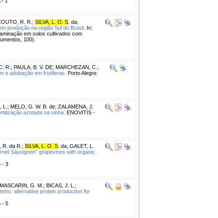
 - 1
OUTO, R. R.
;
SILVA, L. O. S
. da
;
m produção na região Sul do Brasil.
In:
minação em solos cultivados com
cumentos, 100).
. R.
;
PAULA, B. V. DE
;
MARCHEZAN, C.
;
m e adubação em frutíferas.
Porto Alegre:
 L.
;
MELO, G. W. B. de
;
ZALAMENA, J
;
rtilização azotada na vinha.
ENOVITIS -
R. da R.
;
SILVA, L. O. S
. da
;
GALET, L.
rnet Sauvignon" grapevines with organic
 - 3
MASCARIN, G. M.
;
BICAS, J. L.
;
eins: alternative protein production for
 - 5