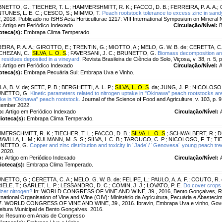
NETTO, G.
;
TIECHER, T. L.
;
HAMMERSHMITT, R. K.
;
FACCO, D. B.
;
FERREIRA, P. A. A.
;
TUNES, L. E. C.
;
CESCO, S.
;
MIMMO, T.
Peach rootstock tolerance to excess zinc in sandy 
, 2018. Publicado no ISHS Acta Horticulturae 1217: VIII International Symposium on Mineral Nu
:
Artigo em Periódico Indexado
Circulação/Nível:
B
ioteca(s):
Embrapa Clima Temperado.
IRA, P. A. A.
;
GIROTTO, E.
;
TRENTIN, G.
;
MIOTTO, A.
;
MELO, G. W. B. de
;
CERETTA, C.
HEZAN, C.
;
SILVA, L. O. S
.
;
FAVERSANI, J. C.
;
BRUNETTO, G.
Biomass decomposition and 
 residues deposited in a vineyard.
Revista Brasileira de Ciência do Solo, Viçosa, v. 38, n. 5, 
:
Artigo em Periódico Indexado
Circulação/Nível:
A
ioteca(s):
Embrapa Pecuária Sul; Embrapa Uva e Vinho.
A, B. V. de
;
SETE, P. B.
;
BERGHETTI, A. L. P.
;
SILVA, L. O. S
. da
;
JUNG, J. P.
;
NICOLOSO, 
NETTO, G.
Kinetic parameters related to nitrogen uptake in "Okinawa" peach rootstocks are
ke in "Okinawa" peach rootstock.
Journal of the Science of Food and Agriculture, v. 103, p. 
tember 2022.
o:
Artigo em Periódico Indexado
Circulação/Nível:
lioteca(s):
Embrapa Clima Temperado.
MERSCHMITT, R. K.
;
TIECHER, T. L.
;
FACCO, D. B.
;
SILVA, L. O. S
.
;
SCHWALBERT, R.
;
D
AVILLA, L. M.
;
KULMANN, M. S. S.
;
SILVA, I. C. B.
;
TAROUCO, C. P.
;
NICOLOSO, F. T.
;
TI
NETTO, G.
Copper and zinc distribution and toxicity in ´Jade´/ ´Genovesa´ young peach tre
 2020.
o:
Artigo em Periódico Indexado
Circulação/Nível:
lioteca(s):
Embrapa Clima Temperado.
NETTO, G.
;
CERETTA, C. A.
;
MELO, G. W. B. de
;
FELIPE, L.
;
PAULO, A. A. F.
;
COUTO, R. 
IELE, T.
;
GARLET, L. P.
;
LESSANDRO, D. C.
;
COMIN, J. J.
;
LOVATO, P. E.
Do cover crops 
ilizer nitrogen?
In: WORLD CONGRESS OF VINE AND WINE, 39., 2016, Bento Gonçalves, RS. 
rnational Organisation of Vine and Wine (OIV): Ministério da Agricultura, Pecuária e Abasteci
7. WORLD CONGRESS OF VINE AND WINE, 39., 2016. Ibravin, Embrapa Uva e vinho, Gover
eitura Municipal de Bento Gonçalves. 2016.
o:
Resumo em Anais de Congresso