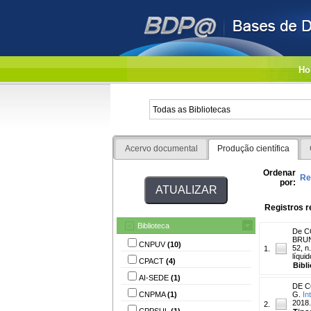
Ho
Acervo documental
Produção científica
Ordenar
Re
por:
Registros r
Biblioteca
De C
BRUN
CNPUV
(10)
52, n
1.
líqui
CPACT
(4)
Bibl
AI-SEDE
(1)
DE C
CNPMA
(1)
G.
In
2018.
2.
CPPSUL
(1)