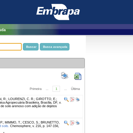
uda
Primeira
...
1
...
Última
N, R.
;
LOURENZI, C. R.
;
GIROTTO, E.
;
sa Agropecuária Brasileira, Brasília, DF, v.
ão de solo arenoso com adição de dejetos
P.
;
MIMMO, T.
;
CESCO, S.
;
BRUNETTO,
 soils.
Chemosphere, v. 216, p. 147-156,