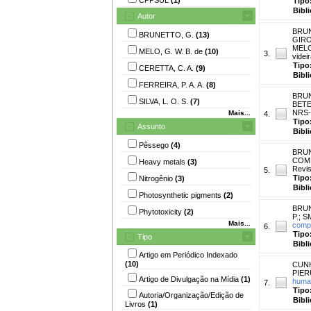
Tipo
Bibl
Autor
BRUN
BRUNETTO, G.
(13)
GIRO
MELO
MELO, G. W. B. de
(10)
3.
videi
Tipo
CERETTA, C. A.
(9)
Bibl
FERREIRA, P. A. A.
(8)
BRUN
SILVA, L. O. S.
(7)
BETE
NRS-S
Mais...
4.
Tipo
Assunto
Bibl
Pêssego
(4)
BRUN
COMIN
Heavy metals
(3)
Revis
5.
Tipo
Nitrogênio
(3)
Bibl
Photosynthetic pigments
(2)
BRUN
Phytotoxicity
(2)
P.
;
SM
Mais...
compo
6.
Tipo
Tipo
Bibl
Artigo em Periódico Indexado
(10)
CUNH
PIERU
Artigo de Divulgação na Mídia
(1)
human
7.
Tipo
Autoria/Organização/Edição de
Bibl
Livros
(1)