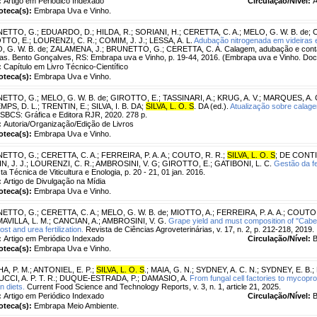
:
Artigo em Periódico Indexado
Circulação/Nível:
A
ioteca(s):
Embrapa Uva e Vinho.
ETTO, G.
;
EDUARDO, D.
;
HILDA, R.
;
SORIANI, H.
;
CERETTA, C. A.
;
MELO, G. W. B. de
;
C
TTO, E.
;
LOURENZI, C. R.
;
COMIM, J. J.
;
LESSA, A. L.
Adubação nitrogenada em videiras e
, G. W. B. de; ZALAMENA, J.; BRUNETTO, G.; CERETTA, C. A. Calagem, adubação e conta
ras. Bento Gonçalves, RS: Embrapa uva e Vinho, p. 19-44, 2016. (Embrapa uva e Vinho. Do
:
Capítulo em Livro Técnico-Científico
ioteca(s):
Embrapa Uva e Vinho.
ETTO, G.
;
MELO, G. W. B. de
;
GIROTTO, E.
;
TASSINARI, A.
;
KRUG, A. V.
;
MARQUES, A. C
MPS, D. L.
;
TRENTIN, E.
;
SILVA, I. B. DA
;
SILVA, L. O. S
. DA (ed.).
Atualização sobre calage
BCS: Gráfica e Editora RJR, 2020. 278 p.
:
Autoria/Organização/Edição de Livros
ioteca(s):
Embrapa Uva e Vinho.
ETTO, G.
;
CERETTA, C. A.
;
FERREIRA, P. A. A.
;
COUTO, R. R.
;
SILVA, L. O. S
;
DE CONTI,
, J. J.
;
LOURENZI, C. R.
;
AMBROSINI, V. G
;
GIROTTO, E.
;
GATIBONI, L. C.
Gestão da fe
ta Técnica de Viticultura e Enologia, p. 20 - 21, 01 jan. 2016.
:
Artigo de Divulgação na Mídia
ioteca(s):
Embrapa Uva e Vinho.
ETTO, G.
;
CERETTA, C. A.
;
MELO, G. W. B. de
;
MIOTTO, A.
;
FERREIRA, P. A. A.
;
COUTO, 
AVILLA, L. M.
;
CANCIAN, A.
;
AMBROSINI, V. G.
Grape yield and must composition of "Cabe
st and urea fertilization.
Revista de Ciências Agroveterinárias, v. 17, n. 2, p. 212-218, 2019.
:
Artigo em Periódico Indexado
Circulação/Nível:
B
ioteca(s):
Embrapa Uva e Vinho.
A, P. M.
;
ANTONIEL, E. P.
;
SILVA, L. O. S
.
;
MAIA, G. N.
;
SYDNEY, A. C. N.
;
SYDNEY, E. B.
;
CCI, A. P. T. R.
;
DUQUE-ESTRADA, P.
;
DAMASIO, A.
From fungal cell factories to mycoprot
 diets.
Current Food Science and Technology Reports, v. 3, n. 1, article 21, 2025.
:
Artigo em Periódico Indexado
Circulação/Nível:
B
ioteca(s):
Embrapa Meio Ambiente.