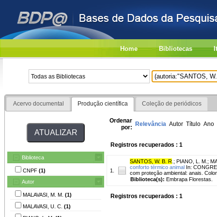
Home
Bibliotecas
I
Acervo documental
Produção científica
Coleção de periódicos
Ordenar
Relevância
Autor
Título
Ano
por:
Registros recuperados : 1
Biblioteca
SANTOS, W. B. R
.
;
PIANO, L. M.
;
MA
conforto térmico animal
In: CONGRES
CNPF
(1)
1.
com proteção ambiental: anais. Colo
Biblioteca(s):
Embrapa Florestas.
Autor
MALAVASI, M. M.
(1)
Registros recuperados : 1
MALAVASI, U. C.
(1)