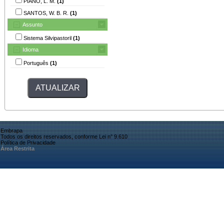
PIANO, L. M.
(1)
SANTOS, W. B. R.
(1)
Assunto
Sistema Silvipastoril
(1)
Idioma
Português
(1)
Embrapa
Todos os direitos reservados, conforme Lei n° 9.610
Política de Privacidade
Área Restrita