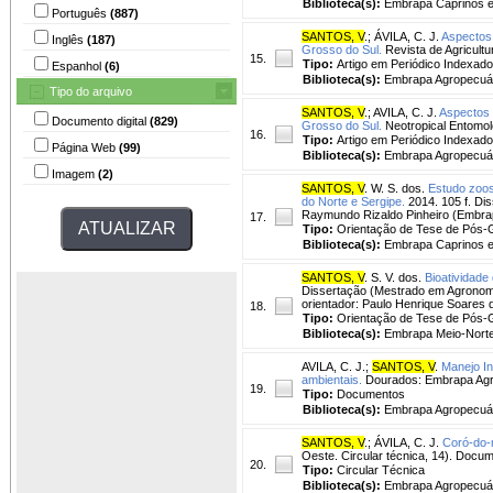
Biblioteca(s):
Embrapa Caprinos e
Português
(887)
SANTOS, V
.
;
ÁVILA, C. J.
Aspectos 
Inglês
(187)
Grosso do Sul.
Revista de Agricultur
15.
Tipo:
Artigo em Periódico Indexado
Espanhol
(6)
Biblioteca(s):
Embrapa Agropecuár
Tipo do arquivo
SANTOS, V
.
;
AVILA, C. J.
Aspectos 
Documento digital
(829)
Grosso do Sul.
Neotropical Entomolo
16.
Tipo:
Artigo em Periódico Indexado
Página Web
(99)
Biblioteca(s):
Embrapa Agropecuár
Imagem
(2)
SANTOS, V
. W. S. dos.
Estudo zoos
do Norte e Sergipe.
2014. 105 f. Dis
Raymundo Rizaldo Pinheiro (Embra
17.
Tipo:
Orientação de Tese de Pós
Biblioteca(s):
Embrapa Caprinos e
SANTOS, V
. S. V. dos.
Bioatividade
Dissertação (Mestrado em Agronomia
orientador: Paulo Henrique Soares d
18.
Tipo:
Orientação de Tese de Pós
Biblioteca(s):
Embrapa Meio-Norte
AVILA, C. J.
;
SANTOS, V
.
Manejo In
ambientais.
Dourados: Embrapa Agro
19.
Tipo:
Documentos
Biblioteca(s):
Embrapa Agropecuár
SANTOS, V
.
;
ÁVILA, C. J.
Coró-do-m
Oeste. Circular técnica, 14). Docum
20.
Tipo:
Circular Técnica
Biblioteca(s):
Embrapa Agropecuár