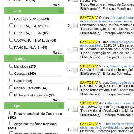
Rocha. 1 p.
Tipo:
Resumo em Anais de Congre
Mais...
Biblioteca(s):
Embrapa Mandioca e F
Autor
SANTOS, V
. O. dos.
Atividade bioló
SANTOS, V. da S.
(324)
níveis de resistência anti-helmíntica.
Orientador: Jomar Patrício Monteiro
3.
OLIVEIRA, L. A. de
(90)
Tipo:
Orientação de Tese de Pós-
Biblioteca(s):
Embrapa Caprinos e 
OLIVEIRA, E. J. de
(85)
CARVALHO, H. W. L. de
(66)
SANTOS, V
. N. dos.
Análise de pate
microssatélites.
2020. 87 f. Disserta
RANGEL, M. A. S.
(65)
de Santana. Orientada por Carlos A
4.
Mais...
Tipo:
Orientação de Tese de Pós-
Biblioteca(s):
Embrapa Semiárido.
Assunto
SANTOS, V
. V. dos.
Construção de um
Mandioca
(275)
Gestão de Unidades de Informação) - 
5.
Cassava
(149)
Biblioteca(s):
Embrapa Territorial.
Caprino
(45)
SANTOS, V
. V. dos.
Construção de u
DOCUMENTAÇÃO E CIÊNCIA DA INFORM
Manihot Esculenta
(44)
6.
Tipo:
Artigo em Anais de Congresso
Biblioteca(s):
Embrapa Territorial.
Melhoramento genético
(38)
Mais...
SANTOS, V
. da S.
Mandioca: a raiz 
Tipo
<http://www.agrosoft.org.br/agropag
7.
Tipo:
Artigo de Divulgação na Mídia
Resumo em Anais de Congresso
Biblioteca(s):
Embrapa Mandioca e F
(402)
Artigo em Periódico Indexado
SANTOS, V
. A. F.
Influencia da hidro
eficientes de Bradyrhizobium.
Itaguai
(224)
8.
Mestrado. Orientada por: Norma Go
Artigo em Anais de Congresso