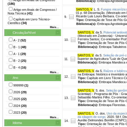
Biblioteca(s):
Embrapa Agrobiologia
(186)
SANTOS, V
. L. S.
Fungos micorrízic
Artigo em Anais de Congresso /
01 p. 68 Dissertação. (Mestrado em F
Nota Técnica
(41)
Ricardo Luis Louro Berbara. Co-orien
9.
Capítulo em Livro Técnico-
Tipo:
Orientação de Tese de Pós-
Científico
(34)
Biblioteca(s):
Embrapa Agrobiologia
Mais...
SANTOS, V
. da S.
Potencial antioxi
Circulação/Nível
(Mestrado em Zootecnia) - Universi
Ferreira Santos; Co-orientador Pro
10.
A - 2
(52)
Tipo:
Orientação de Tese de Pós
Biblioteca(s):
Embrapa Tabuleiros 
B - 1
(48)
A - 1
(29)
SANTOS, V
. da S.
Seleção de pré-c
Superior de Agricultura "Luiz de Qu
11.
B - 2
(25)
Biblioteca(s):
Embrapa Mandioca e 
B - 4
(16)
SANTOS, V
. da S.
Raízes e tubércu
Mais...
na Embrapa: histórico e inventário 
12.
Ano
Tipo:
Capítulo em Livro Técnico-Cie
Biblioteca(s):
Embrapa Mandioca e 
999999
(1)
SANTOS, V
. S. dos.
Seleção genôm
2026
(29)
Scientiae) - Programa de Pós - Gra
Sebastião Martins Filho. Co-orient
13.
2025
(22)
Tipo:
Orientação de Tese de Pós
Biblioteca(s):
Embrapa Florestas.
2024
(20)
2023
(20)
SANTOS, V
. O. dos.
Uso da espectr
da silagem de sorgo.
2020. 58 f. Di
Mais...
Aurélio Delmondes Bomfim (CNPC); 
14.
Idioma
Tipo:
Orientação de Tese de Pós