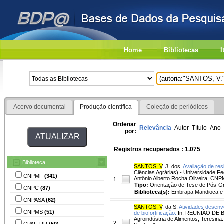
Home
Bibliotecas
I
Acervo documental
Produção científica
Coleção de periódicos
Ordenar
Relevância
Autor
Título
Ano
por:
Registros recuperados : 1.075
Biblioteca
SANTOS, V
. J. dos.
Avaliação de res
Ciências Agrárias) - Universidade F
CNPMF
(341)
Antônio Alberto Rocha Oliveira, CNP
1.
Tipo:
Orientação de Tese de Pós-
CNPC
(87)
Biblioteca(s):
Embrapa Mandioca e F
CNPASA
(62)
SANTOS, V
. da S.
Atividades desenv
CNPMS
(51)
de biofortificação.
In: REUNIÃO DE BI
Agroindústria de Alimentos; Teresin
2.
CPAF-RR
(50)