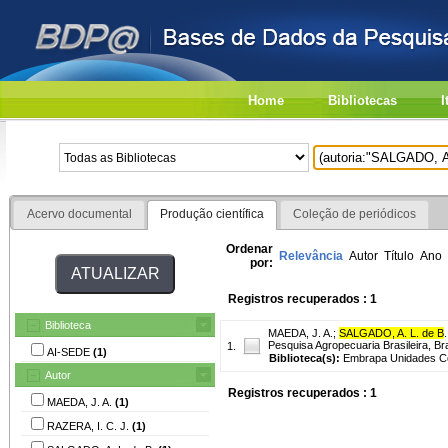
Home
Bibliotecas
I
Acervo documental
Produção científica
Coleção de periódicos
Ordenar
Relevância
Autor
Título
Ano
por:
Registros recuperados : 1
Biblioteca
MAEDA, J. A.
;
SALGADO, A. L. de B
.
Pesquisa Agropecuaria Brasileira, Brasi
1.
AI-SEDE
(1)
Biblioteca(s):
Embrapa Unidades Ce
Autor
Registros recuperados : 1
MAEDA, J. A.
(1)
RAZERA, I. C. J.
(1)