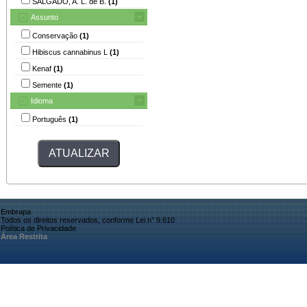
SALGADO, A. L. de B.
(1)
Assunto
Conservação
(1)
Hibiscus cannabinus L
(1)
Kenaf
(1)
Semente
(1)
Idioma
Português
(1)
Embrapa
Todos os direitos reservados, conforme Lei n° 9.610
Política de Privacidade
Área Restrita