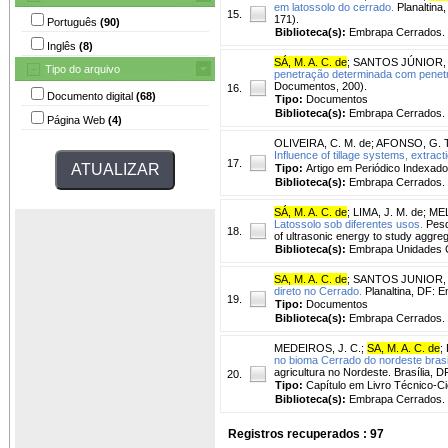
em latossolo do cerrado.
Planaltina
15.
171).
Português
(90)
Biblioteca(s):
Embrapa Cerrados.
Inglês
(8)
SÁ, M. A. C. de
;
SANTOS JÚNIOR, J.
Tipo do arquivo
penetração determinada com penet
Documentos, 200).
16.
Documento digital
(68)
Tipo:
Documentos
Biblioteca(s):
Embrapa Cerrados.
Página Web
(4)
OLIVEIRA, C. M. de
;
AFONSO, G. T
Influence of tillage systems, extrac
17.
Tipo:
Artigo em Periódico Indexado
Biblioteca(s):
Embrapa Cerrados.
SÁ, M. A. C. de
;
LIMA, J. M. de
;
MEL
Latossolo sob diferentes usos.
Pesqu
18.
of ultrasonic energy to study aggrega
Biblioteca(s):
Embrapa Unidades C
SA, M. A. C. de
;
SANTOS JUNIOR, J
direto no Cerrado.
Planaltina, DF: 
19.
Tipo:
Documentos
Biblioteca(s):
Embrapa Cerrados.
MEDEIROS, J. C.
;
SA, M. A. C. de
;
no bioma Cerrado do nordeste brasil
agricultura no Nordeste. Brasília, 
20.
Tipo:
Capítulo em Livro Técnico-Cie
Biblioteca(s):
Embrapa Cerrados.
Registros recuperados : 97