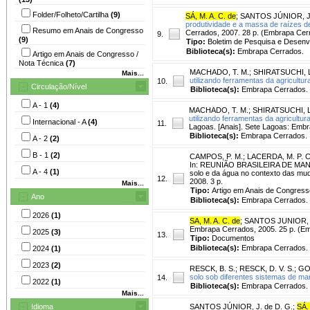
Folder/Folheto/Cartilha
(9)
SÁ, M. A. C. de
;
SANTOS JÚNIOR, J.
produtividade e a massa de raízes de 
Resumo em Anais de Congresso
Cerrados, 2007. 28 p. (Embrapa Cerr
9.
(9)
Tipo:
Boletim de Pesquisa e Desenv
Biblioteca(s):
Embrapa Cerrados.
Artigo em Anais de Congresso /
Nota Técnica
(7)
MACHADO, T. M.
;
SHIRATSUCHI, L
Mais...
utilizando ferramentas da agricultur
10.
Circulação/Nível
Biblioteca(s):
Embrapa Cerrados.
A - 1
(4)
MACHADO, T. M.
;
SHIRATSUCHI, L
utilizando ferramentas da agricultur
Internacional - A
(4)
11.
Lagoas. [Anais]. Sete Lagoas: Emb
Biblioteca(s):
Embrapa Cerrados.
A - 2
(2)
B - 1
(2)
CAMPOS, P. M.
;
LACERDA, M. P. C
In: REUNIÃO BRASILEIRA DE MANE
A - 4
(1)
solo e da água no contexto das mu
12.
2008. 3 p.
Mais...
Tipo:
Artigo em Anais de Congress
Ano
Biblioteca(s):
Embrapa Cerrados.
2026
(1)
SA, M. A. C. de
;
SANTOS JUNIOR, J.
Embrapa Cerrados, 2005. 25 p. (E
2025
(3)
13.
Tipo:
Documentos
Biblioteca(s):
Embrapa Cerrados.
2024
(1)
2023
(2)
RESCK, B. S.
;
RESCK, D. V. S.
;
GO
solo sob diferentes sistemas de man
14.
2022
(1)
Biblioteca(s):
Embrapa Cerrados.
Mais...
Idioma
SANTOS JÚNIOR, J. de D. G.
;
SÁ.