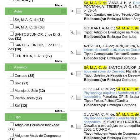
SA, M. A. C. de
;
VIANA, J. H. M.
Rete
Mais...
FONTANA, A.; TEIXEIRA, W. G. (Ed.). 
p. 53-64.
3.
Autor
Tipo:
Capítulo em Livro Técnico-Cien
Biblioteca(s):
Embrapa Milho e Sor
SA, M. A. C. de
(61)
SÁ, M. A. C. de
(35)
GOULART, A. M. C.
;
SA, M. A. C. de
.
Tipo:
Artigo de Divulgação na Mídia
4.
SANTOS JUNIOR, J. de D. G.
Biblioteca(s):
Embrapa Cerrados.
dos
(31)
SANTOS JÚNIOR, J. de D. G.
AZEVEDO, J. A. de
;
JUNQUEIRA, N. 
dos
(20)
jovens de dendê cultivadas no Cerra
5.
Tipo:
Comunicado Técnico/Recome
FERREIRA, E. A. B.
(17)
Biblioteca(s):
Embrapa Cerrados.
Mais...
Assunto
SÁ, M. A. C. de
;
SANTOS JÚNIOR, J. 
água em solos do Cerrado.
Planaltin
6.
Tipo:
Boletim de Pesquisa e Desenv
Cerrado
(38)
Biblioteca(s):
Embrapa Cerrados.
Solo
(27)
OLIVEIRA, C. M. de
;
SÁ, M. A. C. de
Manejo do Solo
(12)
Phyllophaga capillata (Blanchard) (C
hospedeira.
Planaltina, DF: Embrapa 
7.
Plantio Direto
(12)
Tipo:
Folder/Folheto/Cartilha
Biblioteca(s):
Embrapa Cerrados.
Soil
(12)
Mais...
OLIVEIRA, C. M. de
;
SÁ, M. A. C. de
Tipo
Phyllophaga capillata (Blanchard) (C
hospedeira.
In: SIMPÓSIO NACIONAL
Artigo em Periódico Indexado
Desafios e estratégias para o equilíb
8.
(17)
2008. 1 CD-ROM.
Tipo:
Artigo em Anais de Congresso
Artigo em Anais de Congresso
Biblioteca(s):
Embrapa Cerrados.
(13)