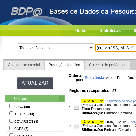
Home
Bibliotecas
I
Acervo documental
Produção científica
Coleção de periódicos
Ordenar
Relevância
Autor
Título
Ano
por:
Registros recuperados : 97
Biblioteca
SA, M. A. C. de
.
Dispersão do solo pa
(Embrapa Cerrados. Documentos, 38
CPAC
(89)
1.
Tipo:
Documentos
Biblioteca(s):
Embrapa Cerrados.
AI-SEDE
(10)
CENARGEN
(3)
SÁ, M. A. C. de
;
LIMA, J. M. de.
Energ
(Embrapa Cerrados. Documentos, 13
2.
CNPS
(2)
Biblioteca(s):
Embrapa Cerrados.
CNPASA
(1)