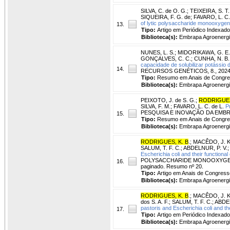
SILVA, C. de O. G.
;
TEIXEIRA, S. T.
SIQUEIRA, F. G. de
;
FAVARO, L. C.
of lytic polysaccharide monooxygena
13.
Tipo:
Artigo em Periódico Indexado
Biblioteca(s):
Embrapa Agroenergi
NUNES, L. S.
;
MIDORIKAWA, G. E.
GONÇALVES, C. C.
;
CUNHA, N. B.
capacidade de solubilizar potássio d
14.
RECURSOS GENÉTICOS, 8., 2024, Pire
Tipo:
Resumo em Anais de Congr
Biblioteca(s):
Embrapa Agroenergi
PEIXOTO, J. de S. G.
;
RODRIGUES
SILVA, F. M.
;
FAVARO, L. C. de L.
P
PESQUISA E INOVAÇÃO DA EMBRAPA A
15.
Tipo:
Resumo em Anais de Congr
Biblioteca(s):
Embrapa Agroenergi
RODRIGUES, K. B
.
;
MACÊDO, J. K.
SALUM, T. F. C.
;
ABDELNUR, P. V.
Escherichia coli and their functional
POLYSACCHARIDE MONOOXYGENASES,
16.
paginado. Resumo nº 20.
Tipo:
Artigo em Anais de Congress
Biblioteca(s):
Embrapa Agroenergi
RODRIGUES, K. B
.
;
MACÊDO, J. K.
dos S. A. F.
;
SALUM, T. F. C.
;
ABDEL
pastoris and Escherichia coli and the
17.
Tipo:
Artigo em Periódico Indexado
Biblioteca(s):
Embrapa Agroenergi