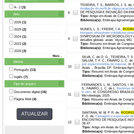
TEIXEIRA, T. S.
;
BARROS, J. S. de
;
A - 2
(3)
Avaliação do perfil de oligossacarí
DE PESQUISA E INOVAÇÃO DA EMBRAPA
8.
Ano
Tipo:
Artigo em Anais de Congresso
Biblioteca(s):
Embrapa Agroenergia
2026
(1)
NUNES, L. S.
;
FREIRE, Í. A.
;
RODRIG
2025
(2)
inorganic phosphate-solubilizing potent
SYMPOSIUM OF MICROBIOLOGY AND B
2024
(1)
9.
desafios globais: anais. Viçosa, MG
2023
(2)
Tipo:
Resumo em Anais de Congre
Biblioteca(s):
Embrapa Agroenergia
2020
(3)
Mais...
SILVA, C. de O. G.
;
TEIXEIRA, T. S.
SALUM, T. F. C.
;
FAVARO, L. C. de 
Idioma
por espectrometria de massas.
In:
10.
Anais ... Brasília, DF: Embrapa Agro
Português
(13)
Tipo:
Resumo em Anais de Congr
Biblioteca(s):
Embrapa Agroenergi
Inglês
(7)
Tipo do arquivo
FERNANDES, L. M.
;
SANTOS, I. M.
S.
;
FAVARO, L. C. de L.
Bactérias d
Documento digital
(16)
in vitro.
In: CONGRESSO BRASILEIRO 
11.
Microbiologia, 2025.
Página Web
(4)
Tipo:
Resumo em Anais de Congre
Biblioteca(s):
Embrapa Agroenergi
SANTANA, M. W. P. R. de
;
RODRIGU
F. G. de.
Clonagem e expressão de 
ENCONTRO DE PESQUISA E INOVAÇÃO
12.
36-47.
Tipo:
Artigo em Anais de Congress
Biblioteca(s):
Embrapa Agroenergi