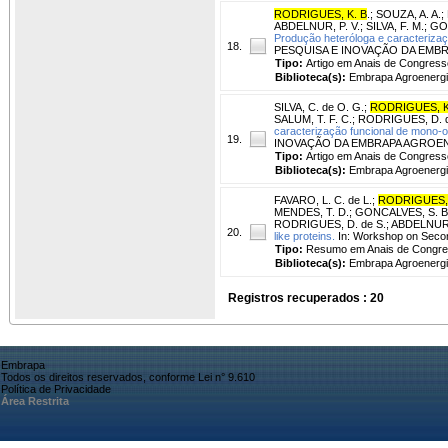
RODRIGUES, K. B
.
;
SOUZA, A. A.
;
ABDELNUR, P. V.
;
SILVA, F. M.
;
GON
Produção heteróloga e caracteriz
18.
PESQUISA E INOVAÇÃO DA EMBRAPA A
Tipo:
Artigo em Anais de Congress
Biblioteca(s):
Embrapa Agroenergi
SILVA, C. de O. G.
;
RODRIGUES, K
SALUM, T. F. C.
;
RODRIGUES, D. d
caracterização funcional de mono­-o
19.
INOVAÇÃO DA EMBRAPA AGROENERGIA, 
Tipo:
Artigo em Anais de Congress
Biblioteca(s):
Embrapa Agroenergi
FAVARO, L. C. de L.
;
RODRIGUES, 
MENDES, T. D.
;
GONCALVES, S. B
RODRIGUES, D. de S.
;
ABDELNUR,
20.
like proteins.
In: Workshop on Secon
Tipo:
Resumo em Anais de Congr
Biblioteca(s):
Embrapa Agroenergi
Registros recuperados : 20
Embrapa
Todos os direitos reservados, conforme Lei n° 9.610
Política de Privacidade
Área Restrita