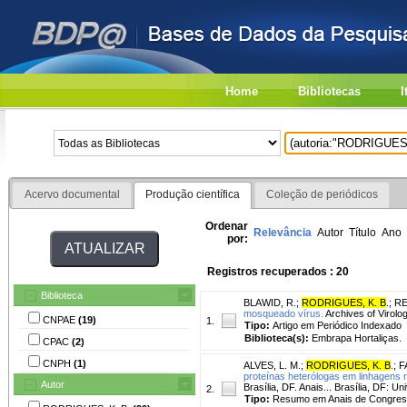
Home
Bibliotecas
I
Acervo documental
Produção científica
Coleção de periódicos
Ordenar
Relevância
Autor
Título
Ano
por:
Registros recuperados : 20
Biblioteca
BLAWID, R.
;
RODRIGUES, K. B
.
;
RE
mosqueado vírus.
Archives of Virolog
CNPAE
(19)
1.
Tipo:
Artigo em Periódico Indexado
Biblioteca(s):
Embrapa Hortaliças.
CPAC
(2)
CNPH
(1)
ALVES, L. M.
;
RODRIGUES, K. B
.
;
F
proteínas heterólogas em linhagens 
Autor
Brasília, DF. Anais... Brasília, DF: U
2.
Tipo:
Resumo em Anais de Congre