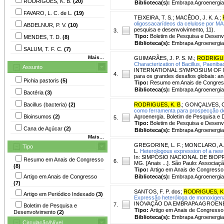
RODRIGUES, K. B.
(20)
Biblioteca(s):
Embrapa Agroenergia
FAVARO, L. C. de L.
(19)
TEIXEIRA, T. S.
;
MACÊDO, J. K. A.
;
oligossacarídeos da celulose por 
ABDELNUR, P. V.
(10)
pesquisa e desenvolvimento, 11).
3.
Tipo:
Boletim de Pesquisa e Desenv
MENDES, T. D.
(8)
Biblioteca(s):
Embrapa Agroenergia
SALUM, T. F. C.
(7)
Mais...
GUIMARÃES, J. P. S. M.
;
RODRIGUE
Characterization of Bacillus, Paenibaci
Assunto
INTERNATIONAL SYMPOSIUM OF MIC
4.
para os grandes desafios globais: a
Pichia pastoris
(5)
Tipo:
Resumo em Anais de Congre
Biblioteca(s):
Embrapa Agroenergia
Bactéria
(3)
Bacillus (bacteria)
(2)
RODRIGUES, K. B
.
;
GONÇALVES, C
como ferramenta para prospecção de 
Bioinsumos
(2)
Agroenergia. Boletim de Pesquisa e 
5.
Tipo:
Boletim de Pesquisa e Desenv
Cana de Açúcar
(2)
Biblioteca(s):
Embrapa Agroenergia
Mais...
GREGORINE, L. F.
;
MONCLARO, A. 
Tipo
L.
Heterologous expression of a new 
In: SIMPÓSIO NACIONAL DE BIOPR
Resumo em Anais de Congresso
6.
MG. [Anais ...]. São Paulo: Associaç
(8)
Tipo:
Artigo em Anais de Congresso
Artigo em Anais de Congresso
Biblioteca(s):
Embrapa Agroenergia
(7)
SANTOS, F. P. dos
;
RODRIGUES, K.
Artigo em Periódico Indexado
(3)
Expressão heteróloga de monoxigenas
INOVAÇÃO DA EMBRAPA AGROENERGIA, 3
7.
Boletim de Pesquisa e
Tipo:
Artigo em Anais de Congresso
Desenvolvimento
(2)
Biblioteca(s):
Embrapa Agroenergia
Circulação/Nível