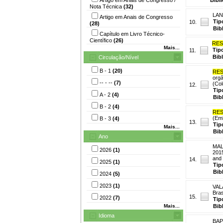
Nota Técnica
(32)
LAN
Artigo em Anais de Congresso
Tip
10.
(28)
Bib
Capítulo em Livro Técnico-
Científico
(26)
RES
Mais...
Tip
11.
Bib
Circulação/Nível
B - 1
(20)
RES
orgâ
-- - --
(7)
(Col
12.
Tip
A - 2
(4)
Bib
B - 2
(4)
RES
(Emb
B - 3
(4)
13.
Tip
Mais...
Bib
Ano
MAL
2026
(1)
2015
and 
14.
2025
(1)
Tip
Bib
2024
(5)
2023
(1)
VALA
Bras
15.
2022
(7)
Tip
Mais...
Bib
Idioma
BAP