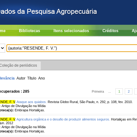
me
Bibliotecas
Itens selecionados
Créditos
Aj
Coleção de periódicos
levância
Autor
Título
Ano
ecuperados : 285
Primeira
...
1
2
NDE, F. V
.
Ataque aos quiabos.
Revista Globo Rural, São Paulo, n. 292, p. 108, fev. 2010.
:
Artigo de Divulgação na Mídia
ioteca(s):
Embrapa Hortaliças.
NDE, F. V
.
Agricultura orgânica e o desafio de produzir alimentos seguros.
Hortaliças em Revis
jun. 2012
:
Artigo de Divulgação na Mídia
ioteca(s):
Embrapa Hortaliças.