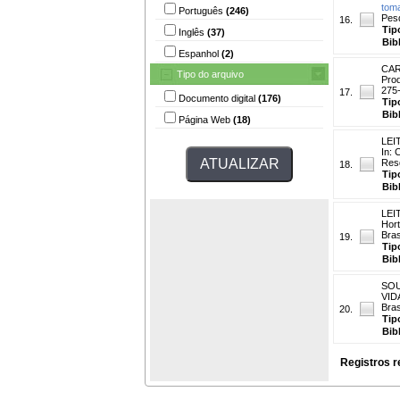
toma
Português
(246)
Pesq
16.
Tip
Inglês
(37)
Bib
Espanhol
(2)
CAR
Tipo do arquivo
Prod
275-
17.
Documento digital
(176)
Tip
Bib
Página Web
(18)
LEIT
In:
Resg
18.
Tip
Bib
LEIT
Hort
Bras
19.
Tip
Bib
SOU
VIDA
Bras
20.
Tip
Bib
Registros r