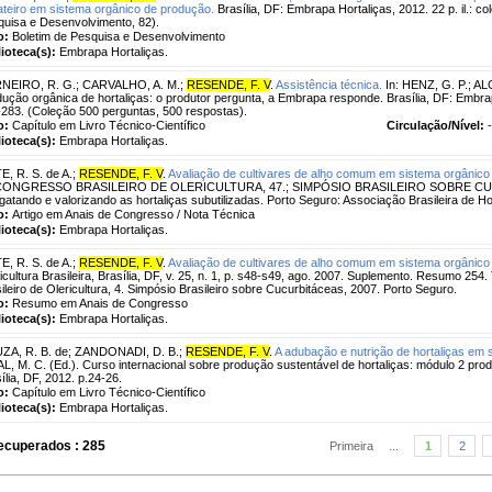
teiro em sistema orgânico de produção.
Brasília, DF: Embrapa Hortaliças, 2012. 22 p. il.: co
uisa e Desenvolvimento, 82).
o:
Boletim de Pesquisa e Desenvolvimento
lioteca(s):
Embrapa Hortaliças.
NEIRO, R. G.
;
CARVALHO, A. M.
;
RESENDE, F. V
.
Assistência técnica.
In: HENZ, G. P.; A
ução orgânica de hortaliças: o produtor pergunta, a Embrapa responde. Brasília, DF: Embr
283. (Coleção 500 perguntas, 500 respostas).
o:
Capítulo em Livro Técnico-Científico
Circulação/Nível:
-
lioteca(s):
Embrapa Hortaliças.
E, R. S. de A.
;
RESENDE, F. V
.
Avaliação de cultivares de alho comum em sistema orgânico
 CONGRESSO BRASILEIRO DE OLERICULTURA, 47.; SIMPÓSIO BRASILEIRO SOBRE CUCUR
atando e valorizando as hortaliças subutilizadas. Porto Seguro: Associação Brasileira de Hor
o:
Artigo em Anais de Congresso / Nota Técnica
lioteca(s):
Embrapa Hortaliças.
E, R. S. de A.
;
RESENDE, F. V
.
Avaliação de cultivares de alho comum em sistema orgânico
icultura Brasileira, Brasília, DF, v. 25, n. 1, p. s48-s49, ago. 2007. Suplemento. Resumo 2
ileiro de Olericultura, 4. Simpósio Brasileiro sobre Cucurbitáceas, 2007. Porto Seguro.
o:
Resumo em Anais de Congresso
lioteca(s):
Embrapa Hortaliças.
ZA, R. B. de
;
ZANDONADI, D. B.
;
RESENDE, F. V
.
A adubação e nutrição de hortaliças em 
L, M. C. (Ed.). Curso internacional sobre produção sustentável de hortaliças: módulo 2 pro
ília, DF, 2012. p.24-26.
o:
Capítulo em Livro Técnico-Científico
lioteca(s):
Embrapa Hortaliças.
ecuperados : 285
Primeira
...
1
2