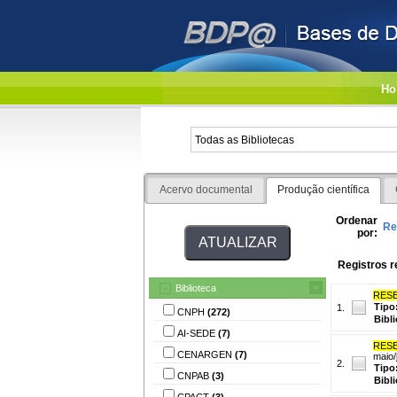
Ho
Acervo documental
Produção científica
Ordenar
Re
por:
Registros r
Biblioteca
RESE
Tipo
1.
CNPH
(272)
Bibl
AI-SEDE
(7)
RESE
CENARGEN
(7)
maio/
2.
Tipo
CNPAB
(3)
Bibl
CPACT
(3)