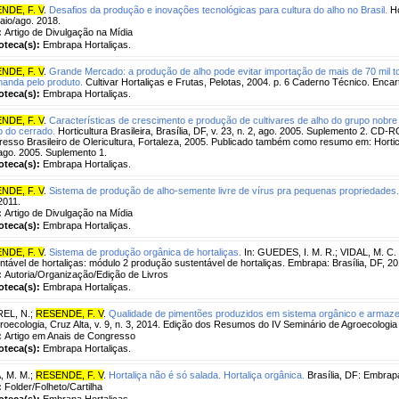
NDE, F. V
.
Desafios da produção e inovações tecnológicas para cultura do alho no Brasil.
Ho
aio/ago. 2018.
:
Artigo de Divulgação na Mídia
ioteca(s):
Embrapa Hortaliças.
NDE, F. V
.
Grande Mercado: a produção de alho pode evitar importação de mais de 70 mil t
anda pelo produto.
Cultivar Hortaliças e Frutas, Pelotas, 2004. p. 6 Caderno Técnico. Encar
ioteca(s):
Embrapa Hortaliças.
NDE, F. V
.
Características de crescimento e produção de cultivares de alho do grupo nobr
o do cerrado.
Horticultura Brasileira, Brasília, DF, v. 23, n. 2, ago. 2005. Suplemento 2. CD
esso Brasileiro de Olericultura, Fortaleza, 2005. Publicado também como resumo em: Horticultur
ago. 2005. Suplemento 1.
ioteca(s):
Embrapa Hortaliças.
NDE, F. V
.
Sistema de produção de alho-semente livre de vírus pra pequenas propriedades.
2011.
:
Artigo de Divulgação na Mídia
ioteca(s):
Embrapa Hortaliças.
NDE, F. V
.
Sistema de produção orgânica de hortaliças.
In: GUEDES, I. M. R.; VIDAL, M. C. 
ntável de hortaliças: módulo 2 produção sustentável de hortaliças. Embrapa: Brasília, DF, 20
:
Autoria/Organização/Edição de Livros
ioteca(s):
Embrapa Hortaliças.
EL, N.
;
RESENDE, F. V
.
Qualidade de pimentões produzidos em sistema orgânico e armaz
roecologia, Cruz Alta, v. 9, n. 3, 2014. Edição dos Resumos do IV Seminário de Agroecologia 
:
Artigo em Anais de Congresso
ioteca(s):
Embrapa Hortaliças.
, M. M.
;
RESENDE, F. V
.
Hortaliça não é só salada. Hortaliça orgânica.
Brasília, DF: Embrapa
:
Folder/Folheto/Cartilha
ioteca(s):
Embrapa Hortaliças.