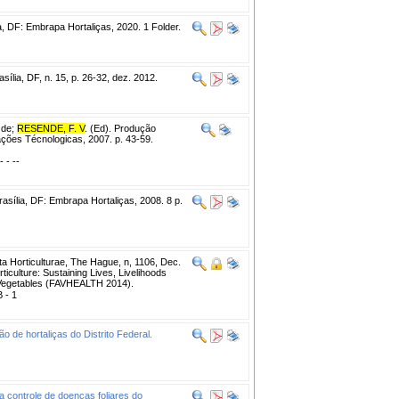
ia, DF: Embrapa Hortaliças, 2020. 1 Folder.
sília, DF, n. 15, p. 26-32, dez. 2012.
 de;
RESENDE, F. V
. (Ed). Produção
ações Técnologicas, 2007. p. 43-59.
- - --
asília, DF: Embrapa Hortaliças, 2008. 8 p.
a Horticulturae, The Hague, n, 1106, Dec.
iculture: Sustaining Lives, Livelihoods
 Vegetables (FAVHEALTH 2014).
B - 1
 de hortaliças do Distrito Federal.
ra controle de doenças foliares do