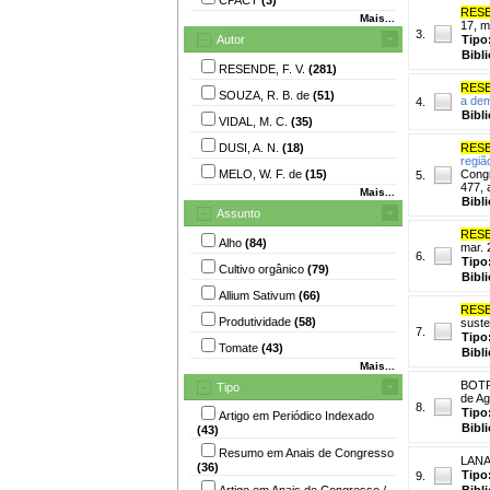
RESE
Mais...
17, m
3.
Autor
Tipo
Bibl
RESENDE, F. V.
(281)
RESE
SOUZA, R. B. de
(51)
a dem
4.
Bibl
VIDAL, M. C.
(35)
DUSI, A. N.
(18)
RESE
regiã
MELO, W. F. de
(15)
Congr
5.
477, 
Mais...
Bibl
Assunto
RESE
Alho
(84)
mar. 
6.
Tipo
Cultivo orgânico
(79)
Bibl
Allium Sativum
(66)
RESE
Produtividade
(58)
suste
7.
Tipo
Tomate
(43)
Bibl
Mais...
BOTR
Tipo
de Ag
8.
Tipo
Artigo em Periódico Indexado
Bibl
(43)
Resumo em Anais de Congresso
LANA
(36)
Tipo
9.
Artigo em Anais de Congresso /
Bibl