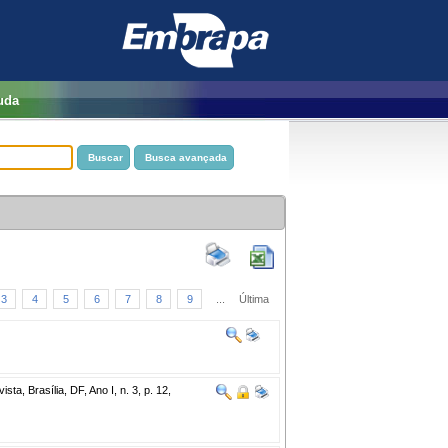
uda
3
4
5
6
7
8
9
...
Última
ta, Brasília, DF, Ano I, n. 3, p. 12,