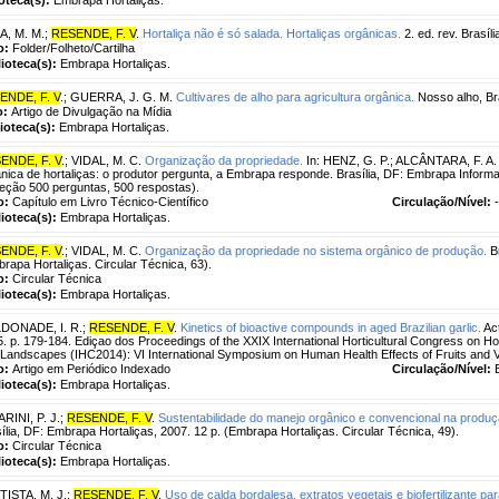
A, M. M.
;
RESENDE, F. V
.
Hortaliça não é só salada. Hortaliças orgânicas.
2. ed. rev. Brasíl
o:
Folder/Folheto/Cartilha
lioteca(s):
Embrapa Hortaliças.
ENDE, F. V
.
;
GUERRA, J. G. M.
Cultivares de alho para agricultura orgânica.
Nosso alho, Bra
o:
Artigo de Divulgação na Mídia
lioteca(s):
Embrapa Hortaliças.
ENDE, F. V
.
;
VIDAL, M. C.
Organização da propriedade.
In: HENZ, G. P.; ALCÂNTARA, F. A.
nica de hortaliças: o produtor pergunta, a Embrapa responde. Brasília, DF: Embrapa Inform
eção 500 perguntas, 500 respostas).
o:
Capítulo em Livro Técnico-Científico
Circulação/Nível:
-
lioteca(s):
Embrapa Hortaliças.
ENDE, F. V
.
;
VIDAL, M. C.
Organização da propriedade no sistema orgânico de produção.
Br
rapa Hortaliças. Circular Técnica, 63).
o:
Circular Técnica
lioteca(s):
Embrapa Hortaliças.
DONADE, I. R.
;
RESENDE, F. V
.
Kinetics of bioactive compounds in aged Brazilian garlic.
Act
. p. 179-184. Ediçao dos Proceedings of the XXIX International Horticultural Congress on Hort
Landscapes (IHC2014): VI International Symposium on Human Health Effects of Fruits and
o:
Artigo em Periódico Indexado
Circulação/Nível:
lioteca(s):
Embrapa Hortaliças.
RINI, P. J.
;
RESENDE, F. V
.
Sustentabilidade do manejo orgânico e convencional na produção
ília, DF: Embrapa Hortaliças, 2007. 12 p. (Embrapa Hortaliças. Circular Técnica, 49).
o:
Circular Técnica
lioteca(s):
Embrapa Hortaliças.
TISTA, M. J.
;
RESENDE, F. V
.
Uso de calda bordalesa, extratos vegetais e biofertilizante pa