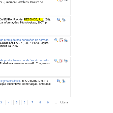
lor. (Embrapa Hortaliças. Boletim de
LCÂNTARA, F. A. de;
RESENDE, F. V
. (Ed).
apa Informações Técnologicas, 2007. p.
- - --
 de produção nas condições do cerrado.
BITÁCEAS, 4., 2007, Porto Seguro.
ticultura, 2007.
 de produção nas condições do cerrado.
54. Trabalho apresentado no 47. Congresso
sistema orgânico.
In: GUEDES, I. M. R.;
dução sustentável de hortaliças. Embrapa:
3
4
5
6
7
8
9
...
Última