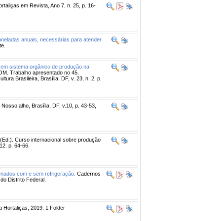
rtaliças em Revista, Ano 7, n. 25, p. 16-
oneladas anuais, necessárias para atender
te.
e em sistema orgânico de produção na
-ROM. Trabalho apresentado no 45.
a Brasileira, Brasília, DF, v. 23, n. 2, p.
Nosso alho, Brasília, DF, v.10, p. 43-53,
(Ed.). Curso internacional sobre produção
12. p. 64-66.
enados com e sem refrigeração.
Cadernos
do Distrito Federal.
 Hortaliças, 2019. 1 Folder