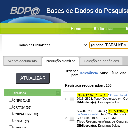
Home
Bibliotecas
I
Acervo documental
Produção científica
Coleção de periódicos
Ordenar
Relevância
Autor
Título
Ano
por:
Registros recuperados : 153
Biblioteca
PARAHYBA, R. da B. V
.
Geoambientes
2013. 269 f. Tese (Doutorado em Geo
1.
CNPS
(142)
Biblioteca(s):
Embrapa Solos.
CPATSA
(36)
ACCIOLY, L. J. de O.
;
PARAHYBA, R.
CNPS-UEPR
(18)
de Mirandiba-PE.
In: CONGRESSO BRA
Cerrados, 1999. 1 CD-ROM.
2.
CPAMT
(7)
Tipo:
Resumo em Anais de Congre
Biblioteca(s):
Embrapa Solos.
CNPA
(3)