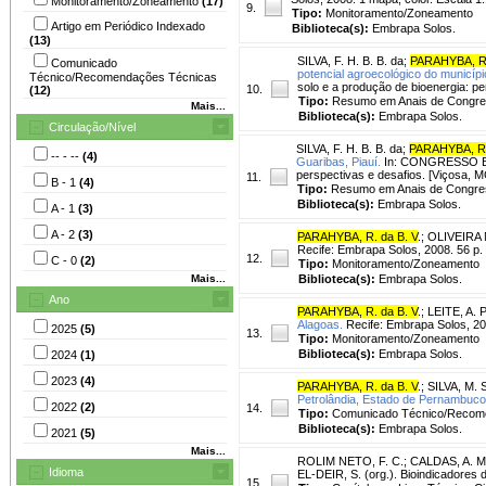
Monitoramento/Zoneamento
(17)
9.
Tipo:
Monitoramento/Zoneamento
Artigo em Periódico Indexado
Biblioteca(s):
Embrapa Solos.
(13)
SILVA, F. H. B. B. da
;
PARAHYBA, R.
Comunicado
potencial agroecológico do municípi
Técnico/Recomendações Técnicas
solo e a produção de bioenergia: p
10.
(12)
Tipo:
Resumo em Anais de Congr
Mais...
Biblioteca(s):
Embrapa Solos.
Circulação/Nível
SILVA, F. H. B. B. da
;
PARAHYBA, R.
-- - --
(4)
Guaribas, Piauí.
In: CONGRESSO BRA
perspectivas e desafios. [Viçosa,
11.
B - 1
(4)
Tipo:
Resumo em Anais de Congre
Biblioteca(s):
Embrapa Solos.
A - 1
(3)
A - 2
(3)
PARAHYBA, R. da B. V
.
;
OLIVEIRA 
Recife: Embrapa Solos, 2008. 56 p.
12.
C - 0
(2)
Tipo:
Monitoramento/Zoneamento
Mais...
Biblioteca(s):
Embrapa Solos.
Ano
PARAHYBA, R. da B. V
.
;
LEITE, A. P
Alagoas.
Recife: Embrapa Solos, 20
2025
(5)
13.
Tipo:
Monitoramento/Zoneamento
Biblioteca(s):
Embrapa Solos.
2024
(1)
2023
(4)
PARAHYBA, R. da B. V
.
;
SILVA, M. S
Petrolândia, Estado de Pernambuco
2022
(2)
14.
Tipo:
Comunicado Técnico/Recom
Biblioteca(s):
Embrapa Solos.
2021
(5)
Mais...
ROLIM NETO, F. C.
;
CALDAS, A. M
Idioma
EL-DEIR, S. (org.). Bioindicadores d
15.