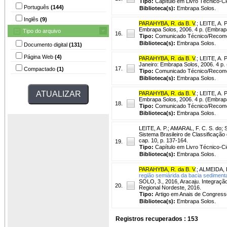
Tipo:
Capítulo em Livro Técnico-Cie
Português
(144)
Biblioteca(s):
Embrapa Solos.
Inglês
(9)
PARAHYBA, R. da B. V
.
;
LEITE, A. P
Embrapa Solos, 2006. 4 p. (Embrap
Tipo do arquivo
16.
Tipo:
Comunicado Técnico/Recom
Biblioteca(s):
Embrapa Solos.
Documento digital
(131)
Página Web
(4)
PARAHYBA, R. da B. V
.
;
LEITE, A. P
Janeiro: Embrapa Solos, 2006. 4 p.
17.
Compactado
(1)
Tipo:
Comunicado Técnico/Recom
Biblioteca(s):
Embrapa Solos.
PARAHYBA, R. da B. V
.
;
LEITE, A. P
Embrapa Solos, 2006. 4 p. (Embrap
18.
Tipo:
Comunicado Técnico/Recom
Biblioteca(s):
Embrapa Solos.
LEITE, A. P.
;
AMARAL, F. C. S. do
;
S
Sistema Brasileiro de Classificação
cap. 10, p. 137-164.
19.
Tipo:
Capítulo em Livro Técnico-Cie
Biblioteca(s):
Embrapa Solos.
PARAHYBA, R. da B. V
.
;
ALMEIDA, B
região semiárida da bacia sedimenta
SOLO, 3., 2016, Aracaju. Integraçã
20.
Regional Nordeste, 2016.
Tipo:
Artigo em Anais de Congress
Biblioteca(s):
Embrapa Solos.
Registros recuperados : 153