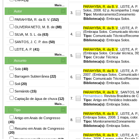
Mais...
PARAHYBA, R. da B. V
.
;
LEITE, A. P.
Solos, 2008. 62 p. Acompanha 1 mapa
Autor
3.
Tipo:
Monitoramento/Zoneamento
Biblioteca(s):
Embrapa Solos.
PARAHYBA, R. da B. V.
(152)
OLIVEIRA NETO, M. B. de
(88)
PARAHYBA, R. da B. V
.
;
LEITE, A. P.
(Embrapa Solos. Comunicado técnico
4.
SILVA, M. S. L. da
(63)
Tipo:
Comunicado Técnico/Recome
Biblioteca(s):
Embrapa Solos.
SANTOS, J. C. P. dos
(50)
LEITE, A. P.
(41)
PARAHYBA, R. da B. V
.
;
LEITE, A. P.
(Embrapa Solos. Circular técnica, 39
Mais...
5.
Tipo:
Circular Técnica
Assunto
Biblioteca(s):
Embrapa Solos.
Solo
(40)
PARAHYBA, R. da B. V
.
;
LEITE, A. P.
2007. (Embrapa Solos. Comunicado t
Barragem Subterrânea
(22)
6.
Tipo:
Comunicado Técnico/Recome
Biblioteca(s):
Embrapa Solos.
Soil
(20)
Semiárido
(15)
PARAHYBA, R. da B. V
.
;
SANTOS, M.
Pernambuco.
Revista Brasileira de Ci
7.
Captação de água de chuva
(12)
Tipo:
Artigo em Periódico Indexado
Mais...
Biblioteca(s):
Embrapa Solos.
Tipo
PARAHYBA, R. da B. V
.
;
LEITE, A. P.
Embrapa Solos, 2008. 1 mapa, color.
Artigo em Anais de Congresso
8.
Tipo:
Monitoramento/Zoneamento
(45)
Biblioteca(s):
Embrapa Solos.
Resumo em Anais de Congresso
(20)
PARAHYBA, R. da B. V
.
;
LEITE, A. P.
Solos, 2008. 1 mapa, color. Escala 1