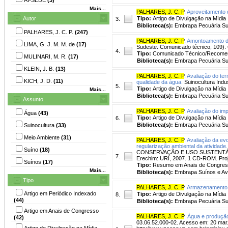
Mais...
PALHARES, J. C. P
.
Aproveitamento d
Autor
Tipo:
Artigo de Divulgação na Mídia
3.
Biblioteca(s):
Embrapa Pecuária Su
PALHARES, J. C. P.
(247)
PALHARES, J. C. P
.
Amontoamento de
LIMA, G. J. M. M. de
(17)
Sudeste. Comunicado técnico, 109)
4.
Tipo:
Comunicado Técnico/Recome
MULINARI, M. R.
(17)
Biblioteca(s):
Embrapa Pecuária Su
KLEIN, J. B.
(13)
PALHARES, J. C. P
.
Avaliação do ter
KICH, J. D.
(11)
qualidade da água.
Suinocultura Indust
5.
Tipo:
Artigo de Divulgação na Mídia
Mais...
Biblioteca(s):
Embrapa Pecuária Su
Assunto
PALHARES, J. C. P
.
Avaliação do impa
Água
(43)
Tipo:
Artigo de Divulgação na Mídia
6.
Biblioteca(s):
Embrapa Pecuária Su
Suinocultura
(33)
Meio Ambiente
(31)
PALHARES, J. C. P
.
Avaliação da evo
regularização ambiental da atividade.
Suíno
(18)
CONSERVAÇÃO E USO SUSTENTÁVEL
7.
Erechim: URI, 2007. 1 CD-ROM. Proje
Suínos
(17)
Tipo:
Resumo em Anais de Congre
Mais...
Biblioteca(s):
Embrapa Suínos e Av
Tipo
PALHARES, J. C. P
.
Armazenamento d
Artigo em Periódico Indexado
Tipo:
Artigo de Divulgação na Mídia
8.
(44)
Biblioteca(s):
Embrapa Pecuária Su
Artigo em Anais de Congresso
PALHARES, J. C. P
.
Água e produção
(42)
03.06.52.000-02. Acesso em: 20 mar. 
Artigo de Divulgação na Mídia