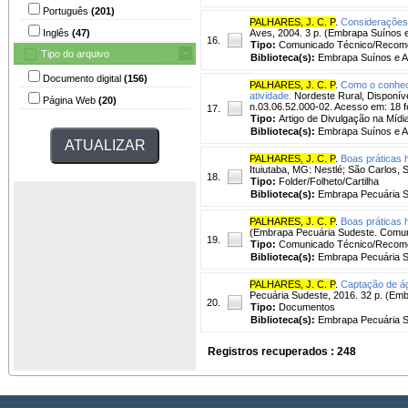
Português
(201)
PALHARES, J. C. P
.
Considerações 
Inglês
(47)
Aves, 2004. 3 p. (Embrapa Suínos 
16.
Tipo:
Comunicado Técnico/Recom
Tipo do arquivo
Biblioteca(s):
Embrapa Suínos e A
Documento digital
(156)
PALHARES, J. C. P
.
Como o conheci
atividade.
Nordeste Rural, Disponíve
Página Web
(20)
n.03.06.52.000-02. Acesso em: 18 f
17.
Tipo:
Artigo de Divulgação na Mídi
Biblioteca(s):
Embrapa Suínos e A
PALHARES, J. C. P
.
Boas práticas h
Ituiutaba, MG: Nestlé; São Carlos, 
18.
Tipo:
Folder/Folheto/Cartilha
Biblioteca(s):
Embrapa Pecuária S
PALHARES, J. C. P
.
Boas práticas h
(Embrapa Pecuária Sudeste. Comun
19.
Tipo:
Comunicado Técnico/Recom
Biblioteca(s):
Embrapa Pecuária S
PALHARES, J. C. P
.
Captação de á
Pecuária Sudeste, 2016. 32 p. (Em
20.
Tipo:
Documentos
Biblioteca(s):
Embrapa Pecuária S
Registros recuperados : 248