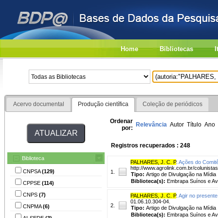
Home
Bibliotecas
I
Acervo documental
Produção científica
Coleção de periódicos
Ordenar
Relevância
Autor
Título
Ano
por:
Registros recuperados : 248
Biblioteca
PALHARES, J. C. P
.
Ações do Comitê
http://www.agrolink.com.br/colunista
CNPSA
(129)
1.
Tipo:
Artigo de Divulgação na Mídia
Biblioteca(s):
Embrapa Suínos e Av
CPPSE
(114)
CNPS
(7)
PALHARES, J. C. P
.
Agir no presente 
01.06.10.304-04.
2.
CNPMA
(6)
Tipo:
Artigo de Divulgação na Mídia
Biblioteca(s):
Embrapa Suínos e Av
AI-SEDE
(3)