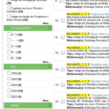
http://www.zoonews.com.br/noticiax.
9.
(39)
Tipo:
Artigo de Divulgação na Mídia
Biblioteca(s):
Embrapa Suínos e Av
Capítulo em Livro Técnico-
Científico
(24)
PALHARES, J. C. P
.
A água que fal
Artigo em Anais de Congresso /
http://www.suinoculturaindustrial.
Nota Técnica
(22)
01.06.20.304-04. Acesso em: 5 maio
10.
Tipo:
Artigo de Divulgação na Mídi
Mais...
Biblioteca(s):
Embrapa Suínos e A
Circulação/Nível
PALHARES, J. C. P
.
Água: saber usa
A - 1
(16)
Tipo:
Artigo de Divulgação na Mídi
11.
-- - --
(10)
Biblioteca(s):
Embrapa Pecuária S
A - 2
(6)
PALHARES, J. C. P
.
Desafios ambie
n.03.06.52000-02. Disponível tamb
B - 1
(5)
12.
Tipo:
Artigo em Periódico Indexado
Biblioteca(s):
Embrapa Suínos e A
B - 3
(5)
Mais...
PALHARES, J. C. P
.
Desafios para 
Ano
avicultura/administracao/artigos/
13.
Tipo:
Artigo de Divulgação na Mídi
2026
(1)
Biblioteca(s):
Embrapa Pecuária S
2025
(6)
PALHARES, J. C. P
.
Desafios hídri
Tipo:
Artigo em Periódico Indexado
14.
2024
(6)
Biblioteca(s):
Embrapa Pecuária S
2023
(13)
PALHARES, J. C. P
.
Concepts and re
2022
(3)
FREIRE JUNIOR, M.; CERDEIRA, A. L
Mais...
Brasília, DF: Embrapa, 2020. cap. 2
15.
Tipo:
Capítulo em Livro Técnico-Cie
Idioma
Biblioteca(s):
Embrapa Pecuária S