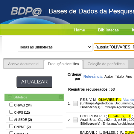
Home
Bibliotecas
I
Acervo documental
Produção científica
Coleção de periódicos
Ordenar
Relevância
Autor
Título
Ano
por:
Registros recuperados : 53
Biblioteca
REIS, V. M.
;
OLIVARES, F. L
.
Vias de
(Embrapa Agrobiologia. Documentos,
1.
CNPAB
(34)
Biblioteca(s):
Embrapa Agrobiologia
CNPS
(12)
DOBEREINER, J.
;
OLIVARES, F. L
.
;
AI-SEDE
(2)
Acad. Bras. Ci., v.62, n.3, p.319-, 19
2.
Biblioteca(s):
Embrapa Agrobiologia
CNPMF
(2)
BALDANI, J. I.
;
SALLES, J. F.
;
OLIVA
CNPAT
(1)