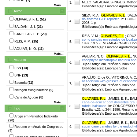
MELO; VALADARES-INGLIS. Melhorame
3.
Mais...
Biblioteca(s):
Embrapa Agrobiologia
Autor
SILVA, R. A.
;
OLIVARES, F. L
.
;
BALDAN
do sistema GFP repórter.
In: CONGRE
OLIVARES, F. L.
(51)
4.
2003. 1 p.
BALDANI, J. I.
(21)
Biblioteca(s):
Embrapa Agrobiologia
CANELLAS, L. P.
(20)
REIS, V. M.
;
OLIVARES, F. L
.
;
CRUZ,
como sondas em estudos de localiza
REIS, V. M.
(15)
5.
1997. 19 p. (EMBRAPA-CNPAB. Docu
Biblioteca(s):
Embrapa Agrobiologia
AGUIAR, N. O.
(11)
Mais...
AGUIAR, N. O.
;
OLIVARES, F. L
.
;
NO
Assunto
endophytic diazotrophic bacteria and
6.
Tipo:
Artigo em Periódico Indexado
FBN
(14)
Biblioteca(s):
Embrapa Solos.
BNF
(13)
ARAÚJO, E. de O.
;
VITORINO, A. C.
association with grasses of economi
Bactéria
(11)
7.
Tipo:
Artigo em Periódico Indexado
Biblioteca(s):
Embrapa Agropecuári
Nitrogen fixing bacteria
(9)
Cana de Açúcar
(8)
OLIVARES, F. L
.
;
JAMES, E. K.
;
BALD
cana-de-acucar com diferentes graus
Mais...
rubrisubalbicans.
In: CONGRESSO BRA
8.
Tipo
Brasilia, v.21, p.344, 1996. Resumo n
Biblioteca(s):
Embrapa Agrobiologia
Artigo em Periódico Indexado
(20)
OLIVARES, F. L
.
;
JAMES, E. K.
;
BALD
sugar cane varieties by the endophyt
Resumo em Anais de Congresso
9.
Biblioteca(s):
Embrapa Agrobiologia
(4)
Artigo em Anais de Congresso