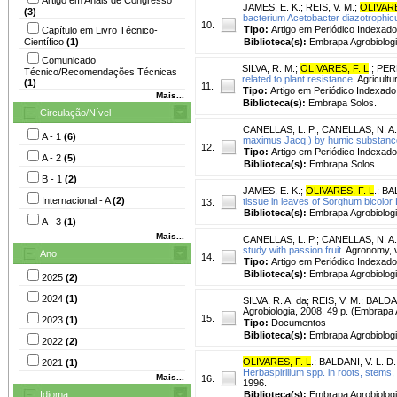
JAMES, E. K.
;
REIS, V. M.
;
OLIVARE
(3)
bacterium Acetobacter diazotrophic
10.
Tipo:
Artigo em Periódico Indexado
Capítulo em Livro Técnico-
Científico
(1)
Biblioteca(s):
Embrapa Agrobiologi
Comunicado
SILVA, R. M.
;
OLIVARES, F. L
.
;
PERE
Técnico/Recomendações Técnicas
related to plant resistance.
Agricultur
(1)
11.
Tipo:
Artigo em Periódico Indexado
Mais...
Biblioteca(s):
Embrapa Solos.
Circulação/Nível
CANELLAS, L. P.
;
CANELLAS, N. A.
A - 1
(6)
maximus Jacq.) by humic substance
12.
Tipo:
Artigo em Periódico Indexado
A - 2
(5)
Biblioteca(s):
Embrapa Solos.
B - 1
(2)
JAMES, E. K.
;
OLIVARES, F. L
.
;
BAL
Internacional - A
(2)
tissue in leaves of Sorghum bicolor
13.
Biblioteca(s):
Embrapa Agrobiologi
A - 3
(1)
Mais...
CANELLAS, L. P.
;
CANELLAS, N. A.
study with passion fruit.
Agronomy, v.
Ano
14.
Tipo:
Artigo em Periódico Indexado
Biblioteca(s):
Embrapa Agrobiologi
2025
(2)
2024
(1)
SILVA, R. A. da
;
REIS, V. M.
;
BALDANI
Agrobiologia, 2008. 49 p. (Embrapa
15.
2023
(1)
Tipo:
Documentos
Biblioteca(s):
Embrapa Agrobiologi
2022
(2)
OLIVARES, F. L
.
;
BALDANI, V. L. D.
2021
(1)
Herbaspirillum spp. in roots, stems
Mais...
16.
1996.
Idioma
Biblioteca(s):
Embrapa Agrobiologi