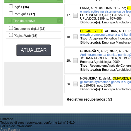
Inglês
(36)
FARIA, S. M. de
;
LIMA, H. C. de
;
OL
e implicações na sistemáitca de le
Português
(17)
FURTINI NETO, A.E.; CARVALHO, J.G. 
17.
UFLA/DCS, 1999. p. 667-686.
Tipo do arquivo
Biblioteca(s):
Embrapa Agrobiologi
Documento digital
(16)
OLIVARES, F. L
.
;
AGUIAR, N. O.
;
R
growth promoting bacteria and humi
Página Web
(15)
18.
Tipo:
Artigo em Periódico Indexado
Biblioteca(s):
Embrapa Mandioca e 
GUIMARÃES, A. P.
;
DINIZ, A.
;
CALD
Aprimoramento da técnica purificaç
JOHANNA DOBEREINER, 9., 19 a 23 d
19.
Embrapa Agrobiologia, 2009.
Tipo:
Resumo em Anais de Congr
Biblioteca(s):
Embrapa Agrobiologi
NOGUEIRA, E. de M.
;
OLIVARES, F
glutamine synthetase genes in sugarc
20.
p. 819-832, nov. 2005.
Biblioteca(s):
Embrapa Agrobiologi
Registros recuperados : 53
Embrapa
Todos os direitos reservados, conforme Lei n° 9.610
Política de Privacidade
Área Restrita