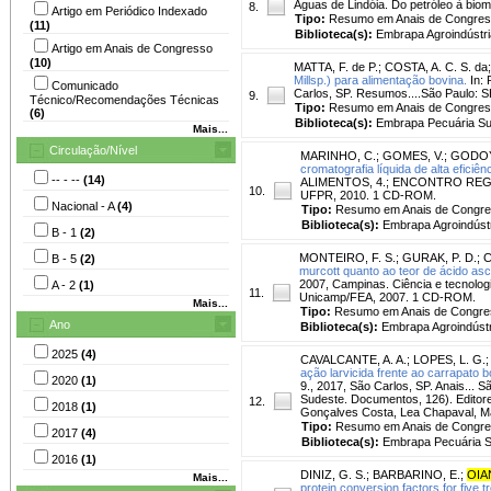
Águas de Lindóia. Do petróleo à bi
8.
Artigo em Periódico Indexado
Tipo:
Resumo em Anais de Congre
(11)
Biblioteca(s):
Embrapa Agroindústri
Artigo em Anais de Congresso
(10)
MATTA, F. de P.
;
COSTA, A. C. S. da
Millsp.) para alimentação bovina.
In:
Comunicado
Carlos, SP. Resumos....São Paulo: 
9.
Técnico/Recomendações Técnicas
Tipo:
Resumo em Anais de Congre
(6)
Biblioteca(s):
Embrapa Pecuária Su
Mais...
Circulação/Nível
MARINHO, C.
;
GOMES, V.
;
GODOY
cromatografia líquida de alta eficiê
-- - --
(14)
ALIMENTOS, 4.; ENCONTRO REGION
10.
UFPR, 2010. 1 CD-ROM.
Nacional - A
(4)
Tipo:
Resumo em Anais de Congr
Biblioteca(s):
Embrapa Agroindústr
B - 1
(2)
MONTEIRO, F. S.
;
GURAK, P. D.
;
C
B - 5
(2)
murcott quanto ao teor de ácido asc
2007, Campinas. Ciência e tecnolog
A - 2
(1)
11.
Unicamp/FEA, 2007. 1 CD-ROM.
Mais...
Tipo:
Resumo em Anais de Congre
Ano
Biblioteca(s):
Embrapa Agroindústr
2025
(4)
CAVALCANTE, A. A.
;
LOPES, L. G.
ação larvicida frente ao carrapato 
2020
(1)
9., 2017, São Carlos, SP. Anais...
Sudeste. Documentos, 126). Editores
12.
2018
(1)
Gonçalves Costa, Lea Chapaval, Ma
Tipo:
Resumo em Anais de Congr
2017
(4)
Biblioteca(s):
Embrapa Pecuária S
2016
(1)
DINIZ, G. S.
;
BARBARINO, E.
;
OIA
Mais...
protein conversion factors for five 