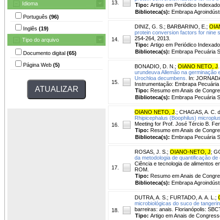
13.
Idioma
Tipo:
Artigo em Periódico Indexado
Biblioteca(s):
Embrapa Agroindústr
Português
(96)
DINIZ, G. S.
;
BARBARINO, E.
;
OIA
Inglês
(19)
protein conversion factors for nine s
254-264, 2013.
14.
Tipo do arquivo
Tipo:
Artigo em Periódico Indexado
Biblioteca(s):
Embrapa Pecuária S
Documento digital
(65)
Página Web
(5)
BONADIO, D. N.
;
OIANO NETO, J
.
urundeuva Allemão na germinação e 
Urochloa decumbens.
In: JORNADA 
15.
Instrumentação: Embrapa Pecuária
Tipo:
Resumo em Anais de Congr
Biblioteca(s):
Embrapa Pecuária S
OIANO NETO, J
.
;
CHAGAS, A. C. d
Rhipicephalus (Boophilus) microplu
Meeting for Prof. José Tércio B. F
16.
Tipo:
Resumo em Anais de Congr
Biblioteca(s):
Embrapa Pecuária S
ROSAS, J. S.
;
OIANO-NETO, J
;
GO
da metodologia de quantificação de 
Ciência e tecnologia de alimentos 
17.
ROM.
Tipo:
Resumo em Anais de Congr
Biblioteca(s):
Embrapa Agroindústr
DUTRA, A. S.
;
FURTADO, A. A. L.
;
microbiológicas do suco de tangerin
barreiras: anais. Florianópolis: 
18.
Tipo:
Artigo em Anais de Congress