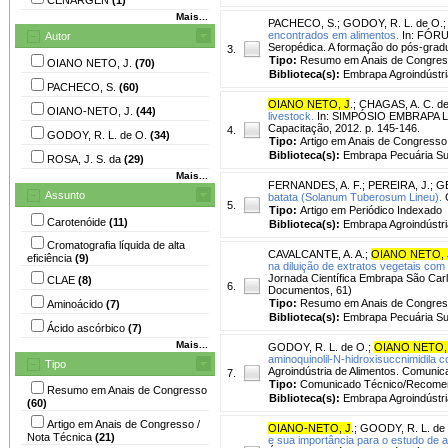
Mais...
PACHECO, S.
;
GODOY, R. L. de O.
encontrados em alimentos.
In: FÓR
Autor
Seropédica. A formação do pós-gra
3.
Tipo:
Resumo em Anais de Congre
OIANO NETO, J.
(70)
Biblioteca(s):
Embrapa Agroindústri
PACHECO, S.
(60)
OIANO NETO, J
.
;
CHAGAS, A. C. de
OIANO-NETO, J.
(44)
livestock.
In: SIMPÓSIO EMBRAPA LABE
Capacitação, 2012. p. 145-146.
4.
GODOY, R. L. de O.
(34)
Tipo:
Artigo em Anais de Congresso
Biblioteca(s):
Embrapa Pecuária Su
ROSA, J. S. da
(29)
Mais...
FERNANDES, A. F.
;
PEREIRA, J.
;
G
Assunto
batata (Solanum Tuberosum Lineu).
C
5.
Tipo:
Artigo em Periódico Indexado
Carotenóide
(11)
Biblioteca(s):
Embrapa Agroindústri
Cromatografia líquida de alta
CAVALCANTE, A. A.
;
OIANO NETO, 
eficiência
(9)
na diluição de extratos vegetais com
Jornada Científica Embrapa São Car
CLAE
(8)
6.
Documentos, 61)
Tipo:
Resumo em Anais de Congre
Aminoácido
(7)
Biblioteca(s):
Embrapa Pecuária Su
Ácido ascórbico
(7)
Mais...
GODOY, R. L. de O.
;
OIANO NETO,
aminoquinolil-N-hidroxisuccnimidila 
Tipo
Agroindústria de Alimentos. Comunic
7.
Tipo:
Comunicado Técnico/Recome
Resumo em Anais de Congresso
Biblioteca(s):
Embrapa Agroindústri
(60)
Artigo em Anais de Congresso /
OIANO-NETO, J
.
;
GOODY, R. L. de
Nota Técnica
(21)
e sua importância para o estudo de a