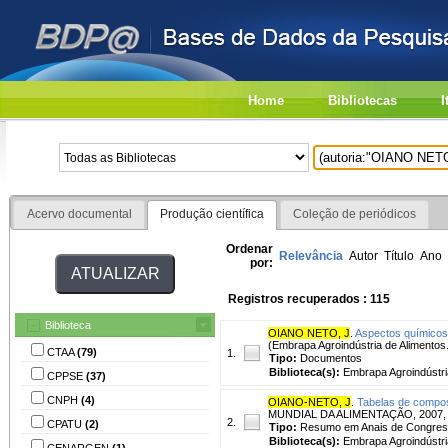
Home
Bibliotecas
I
Acervo documental
Produção científica
Coleção de periódicos
Ordenar
Relevância
Autor
Título
Ano
por:
Registros recuperados : 115
Biblioteca
OIANO NETO, J
.
Aspectos químicos 
(Embrapa Agroindústria de Alimentos
CTAA
(79)
1.
Tipo:
Documentos
Biblioteca(s):
Embrapa Agroindústri
CPPSE
(37)
CNPH
(4)
OIANO-NETO, J
.
Tabelas de composi
MUNDIAL DA ALIMENTAÇÃO, 2007, Rio 
2.
CPATU
(2)
Tipo:
Resumo em Anais de Congre
Biblioteca(s):
Embrapa Agroindústri
CENARGEN
(1)