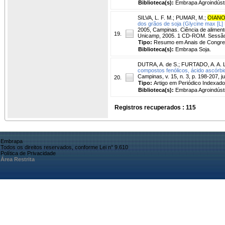
Biblioteca(s):
Embrapa Agroindústr
SILVA, L. F. M.
;
PUMAR, M.
;
OIANO
dos grãos de soja (Glycine max [L] M
2005, Campinas. Ciência de aliment
19.
Unicamp, 2005. 1 CD-ROM. Sessão/
Tipo:
Resumo em Anais de Congr
Biblioteca(s):
Embrapa Soja.
DUTRA, A. de S.
;
FURTADO, A. A. L
compostos fenólicos, ácido ascórbi
Campinas, v. 15, n. 3, p. 198-207, ju
20.
Tipo:
Artigo em Periódico Indexado
Biblioteca(s):
Embrapa Agroindústr
Registros recuperados : 115
Embrapa
Todos os direitos reservados, conforme Lei n° 9.610
Política de Privacidade
Área Restrita