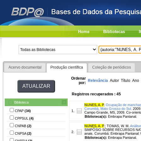
Home
Bibliotecas
I
Acervo documental
Produção científica
Coleção de periódicos
Ordenar
Relevância
Autor
Título
Ano
por:
Registros recuperados : 45
Biblioteca
NUNES, A. P
.
Ocupação de manchas f
Corumbá, Mato Grosso do Sul.
2009.
CPAP
(34)
1.
Campo Grande, MS, 2009. Co-orient
Biblioteca(s):
Embrapa Pantanal.
CPPSUL
(4)
CNPAB
(2)
NUNES, A. P
.
;
TOMAS, W. M.
Análise
SIMPÓSIO SOBRE RECURSOS NATURA
2.
CNPSA
(2)
anais. Corumbá: Embrapa Pantana
Biblioteca(s):
Embrapa Pantanal.
CNPTIA
(2)