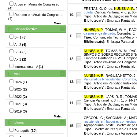
Artigo em Anais de Congresso
(4)
FREITAS, G. O. de
;
NUNES, A. P
.
;
coleta.
Ciência Pantanal, v. 6, p. 66
Resumo em Anais de Congresso
10.
Tipo:
Artigo de Divulgação na Mídi
(4)
Biblioteca(s):
Embrapa Pantanal.
Mais...
Circulação/Nível
NUNES, A. P
.
;
TOMAS, W. M.
;
RAGU
da presença de gado.
Corumbá: Embr
11.
B - 1
(5)
Tipo:
Comunicado Técnico/Recom
Biblioteca(s):
Embrapa Pantanal.
A - 2
(4)
NUNES, A. P
.
;
TOMAS, W. M.
;
RAG
B - 4
(3)
SIMPÓSIO SOBRE RECURSOS NATU
Embrapa Pantanal: UFMS; Campina
12.
A - 1
(2)
Tipo:
Artigo em Anais de Congress
Biblioteca(s):
Embrapa Pantanal.
Internacional - A
(1)
Ano
NUNES, A. P
.
;
RAGUSA NETTO, J.
Pantanal da Nhecolândia, Corumbá
13.
2026
(1)
Tipo:
Artigo em Periódico Indexado
Biblioteca(s):
Embrapa Pantanal.
2025
(2)
2022
(2)
NUNES, A. P
.
;
LAPS, R. R.
;
TOMAS,
Ciência Pantanal, v. 3, n. 1, p. 14-1
14.
2021
(3)
Tipo:
Artigo de Divulgação na Mídi
Biblioteca(s):
Embrapa Pantanal.
2019
(3)
Mais...
CECCON, G.
;
SACOMAN, A.
;
MATO
ruziziensis em lavouras comerciais 
Idioma
Agropecuária Oeste. Boletim de pes
15.
Tipo:
Boletim de Pesquisa e Desen
Português
(30)
Biblioteca(s):
Embrapa Agropecuár