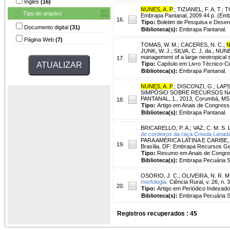
Inglês
(16)
NUNES, A. P
.
;
TIZIANEL, F. A. T.
;
T
Tipo do arquivo
Embrapa Pantanal, 2009 44 p. (Emb
16.
Tipo:
Boletim de Pesquisa e Desen
Documento digital
(31)
Biblioteca(s):
Embrapa Pantanal.
Página Web
(7)
TOMAS, W. M.
;
CACERES, N. C.
;
N
JUNK, W. J.; SILVA, C. J. da.; NUN
management of a large neotropical s
17.
Tipo:
Capítulo em Livro Técnico-Cie
Biblioteca(s):
Embrapa Pantanal.
NUNES, A. P
.
;
DISCONZI, G.
;
LAPS
SIMPÓSIO SOBRE RECURSOS NAT
PANTANAL, 1., 2013, Corumbá, MS. 
18.
Tipo:
Artigo em Anais de Congress
Biblioteca(s):
Embrapa Pantanal.
BRICARELLO, P. A.
;
VAZ, C. M. S. 
de cordeiros da raça Crioula Lanad
PARA AMÉRICA LATINA E CARIBE, 2., 
19.
Brasília, DF: Embrapa Recursos G
Tipo:
Resumo em Anais de Congr
Biblioteca(s):
Embrapa Pecuária S
OSORIO, J. C.
;
OLIVEIRA, N. R. M
morfologia.
Ciência Rural, v. 26, n. 
20.
Tipo:
Artigo em Periódico Indexado
Biblioteca(s):
Embrapa Pecuária S
Registros recuperados : 45