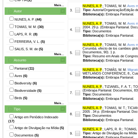
Mais...
NUNES, A. P
.
;
TOMAS, W. M.
Aves m
Tipo:
Autoria/Organização/Edição d
3.
Autor
Biblioteca(s):
Embrapa Pantanal.
NUNES, A. P.
(44)
NUNES, A. P
.
;
TOMAS, W. M.
Aves m
TOMAS, W. M.
(30)
2004. 29 p. (Embrapa Pantanal. Doc
4.
Tipo:
Documentos
LAPS, R. R.
(8)
Biblioteca(s):
Embrapa Pantanal.
FERREIRA, V. L.
(5)
NUNES, A. P
.
;
TOMAS, W. M.
Aves m
Corumbá. efecto de los cambios glo
SALIS, S. M. de
(5)
Documentos, 90). 1 p.
5.
Mais...
Tipo:
Resumo em Anais de Congre
Assunto
Biblioteca(s):
Embrapa Pantanal.
Pantanal
(11)
NUNES, A. P
.
;
TOMÁS, W. M.
Migrato
WETLANDS CONFERENCE, 8., Cuiabá, 20
6.
Aves
(6)
Biblioteca(s):
Embrapa Pantanal.
Biodiversity
(6)
NUNES, A. P
.
;
TIZIANEL, F. A. T.
;
TO
(Embrapa Pantanal. Documentos, 83)
Biodiversidade
(5)
7.
Tipo:
Documentos
Birds
(5)
Biblioteca(s):
Embrapa Pantanal.
Mais...
NUNES, A. P
.
;
TOMAS, W. T.
;
TICIAN
Tipo
2005 . 34 p. (Embrapa Pantanal. Doc
8.
Tipo:
Documentos
Artigo em Periódico Indexado
Biblioteca(s):
Embrapa Pantanal.
(17)
Artigo de Divulgação na Mídia
(5)
NUNES, A. P
.
;
LAPS, R. R.
;
TOMAS, 
Tipo:
Artigo de Divulgação na Mídia
9.
Documentos
(5)
Biblioteca(s):
Embrapa Pantanal.