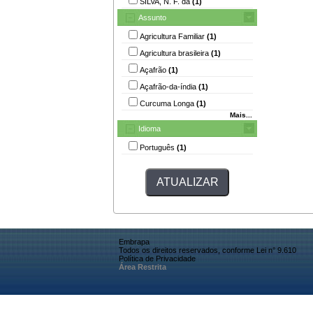
SILVA, N. F. da
(1)
Assunto
Agricultura Familiar
(1)
Agricultura brasileira
(1)
Açafrão
(1)
Açafrão-da-índia
(1)
Curcuma Longa
(1)
Mais...
Idioma
Português
(1)
Embrapa
Todos os direitos reservados, conforme Lei n° 9.610
Política de Privacidade
Área Restrita