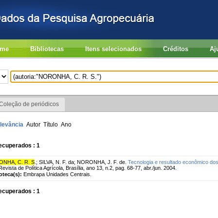
me
Bibliotecas
Itens selecionados
Créditos
Aj
Coleção de periódicos
levância
Autor
Título
Ano
ecuperados : 1
NHA, C. R. S
.
;
SILVA, N. F. da
;
NORONHA, J. F. de.
Tecnologia e resultado econômico do
evista de Política Agrícola, Brasília, ano 13, n.2, pag. 68-77, abr./jun. 2004.
ioteca(s):
Embrapa Unidades Centrais.
ecuperados : 1