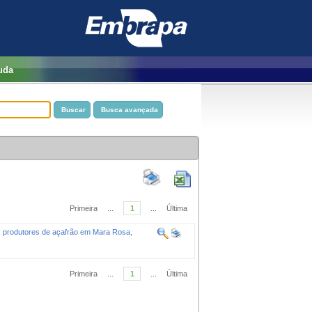
uda
Primeira
...
1
...
Última
s produtores de açafrão em Mara Rosa,
Primeira
...
1
...
Última