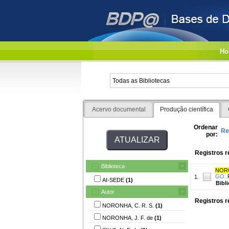
Ho
Acervo documental
Produção científica
Ordenar
Re
por:
Registros r
Biblioteca
NORO
GO.
R
1.
AI-SEDE
(1)
Bibl
Autor
Registros r
NORONHA, C. R. S.
(1)
NORONHA, J. F. de
(1)