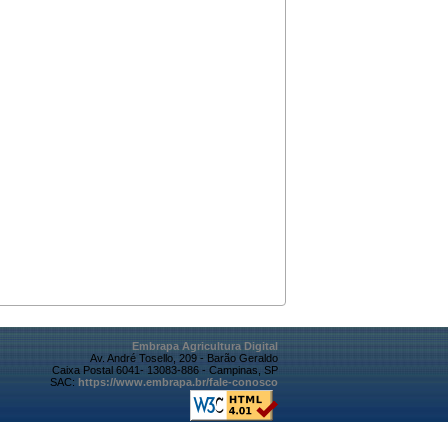
Embrapa Agricultura Digital
Av. André Tosello, 209 - Barão Geraldo
Caixa Postal 6041- 13083-886 - Campinas, SP
SAC:
https://www.embrapa.br/fale-conosco