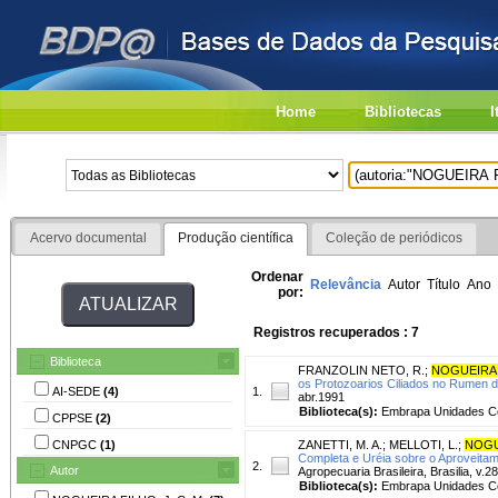
Home
Bibliotecas
I
Acervo documental
Produção científica
Coleção de periódicos
Ordenar
Relevância
Autor
Título
Ano
por:
Registros recuperados : 7
Biblioteca
FRANZOLIN NETO, R.
;
NOGUEIRA F
os Protozoarios Ciliados no Rumen de
AI-SEDE
(4)
1.
abr.1991
Biblioteca(s):
Embrapa Unidades Ce
CPPSE
(2)
CNPGC
(1)
ZANETTI, M. A.
;
MELLOTI, L.
;
NOGUE
Completa e Uréia sobre o Aproveita
2.
Autor
Agropecuaria Brasileira, Brasilia, v.2
Biblioteca(s):
Embrapa Unidades Ce