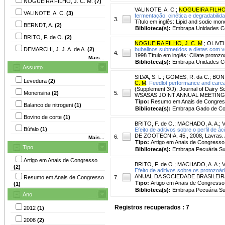
NOGUEIRA FILHO, J. C. M.
(7)
VALINOTE, A. C.
;
NOGUEIRA FILHO,
VALINOTE, A. C.
(3)
fermentação, cinética e degradabilid
3.
Título em inglês: Lipid and sodic mon
BERNDT, A.
(2)
Biblioteca(s):
Embrapa Unidades Ce
BRITO, F. de O.
(2)
NOGUEIRA FILHO, J. C. M
.
;
OLIVEI
DEMARCHI, J. J. A. de A.
(2)
bubalinos submetidos a dietas com 
4.
1998 Título em inglês: Ciliate protoz
Mais...
Biblioteca(s):
Embrapa Unidades Ce
Assunto
SILVA, S. L.
;
GOMES, R. da C.
;
BONI
Levedura
(2)
C. M
.
Feedlot performance and carcass
(Supplement 3/J); Journal of Dairy
Monensina
(2)
5.
WSASAS JOINT ANNUAL MEETING, 201
Tipo:
Resumo em Anais de Congre
Balanco de nitrogeni
(1)
Biblioteca(s):
Embrapa Gado de Co
Bovino de corte
(1)
BRITO, F. de O.
;
MACHADO, A. A.
;
V
Búfalo
(1)
Efeito de aditivos sobre o perfil de á
DE ZOOTECNIA, 45., 2008, Lavras. 
6.
Mais...
Tipo:
Artigo em Anais de Congresso
Tipo
Biblioteca(s):
Embrapa Pecuária Su
Artigo em Anais de Congresso
BRITO, F. de O.
;
MACHADO, A. A.
;
V
(2)
Efeito de aditivos sobre os protozoár
ANUAL DA SOCIEDADE BRASILEIRA D
Resumo em Anais de Congresso
7.
Tipo:
Artigo em Anais de Congresso
(1)
Biblioteca(s):
Embrapa Pecuária Su
Ano
Registros recuperados : 7
2012
(1)
2008
(2)