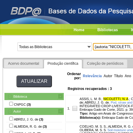
Home
Bibliotecas
I
Acervo documental
Produção científica
Coleção de periódicos
Ordenar
Relevância
Autor
Título
Ano
por:
Registros recuperados : 3
Biblioteca
ASSIS, L. M. B.
;
NICOLETTI, N. A
.
;
C
de
;
ABREU, J. G. de.
Pod, straw and 
CNPGC
(3)
INTEGRATED CROP-LIVESTOCK-FORE
1.
Embrapa Gado de Corte, 2021. p. 39
Autor
Tipo:
Artigo em Anais de Congresso
Biblioteca(s):
Embrapa Gado de Co
ABREU, J. G. de
(3)
ALMEIDA, R. G. de
(3)
COELHO, M. S. S.
;
ALMEIDA, R. G. 
OLIBERA, M. S. S.
Soil moisture und