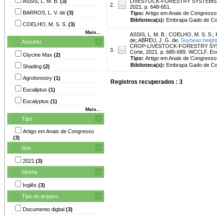
ASSIS, L. M. B.
(3)
LIVESTOCK-FORESTRY SYSTEMS: 100
2.
2021. p. 648-651.
BARROS, L. V. de
(3)
Tipo:
Artigo em Anais de Congresso
Biblioteca(s):
Embrapa Gado de Co
COELHO, M. S. S.
(3)
Mais...
ASSIS, L. M. B.
;
COELHO, M. S. S.
;
de
;
ABREU, J. G. de.
Soybean height 
Assunto
CROP-LIVESTOCK-FORESTRY SYSTEM
3.
Corte, 2021. p. 685-689. WCCLF. Eve
Glycine Max
(2)
Tipo:
Artigo em Anais de Congresso
Biblioteca(s):
Embrapa Gado de Co
Shading
(2)
Agroforestry
(1)
Registros recuperados : 3
Eucaliptus
(1)
Eucalyptus
(1)
Mais...
Tipo
Artigo em Anais de Congresso
(3)
Ano
2021
(3)
Idioma
Inglês
(3)
Tipo do arquivo
Documento digital
(3)