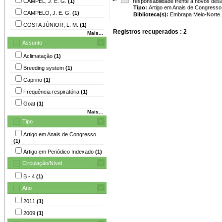
CAMPEL, J. E. G.
(1)
responsabilidade frente a novos des
Tipo:
Artigo em Anais de Congresso
CAMPELO, J. E. G.
(1)
Biblioteca(s):
Embrapa Meio-Norte.
COSTA JÚNIOR, L. M.
(1)
Registros recuperados : 2
Mais...
Assunto
Aclimatação
(1)
Breeding system
(1)
Caprino
(1)
Frequência respiratória
(1)
Goat
(1)
Mais...
Tipo
Artigo em Anais de Congresso
(1)
Artigo em Periódico Indexado
(1)
Circulação/Nível
B - 4
(1)
Ano
2011
(1)
2009
(1)