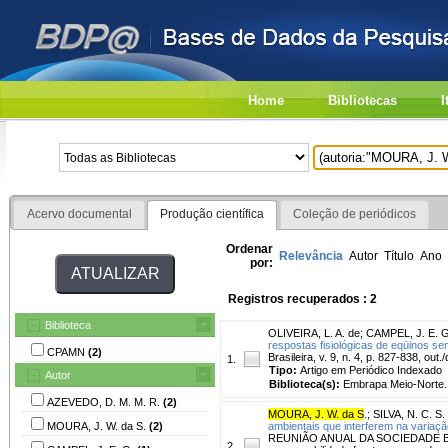
Home
Bibliotecas
I
Acervo documental
Produção científica
Coleção de periódicos
Ordenar
Relevância
Autor
Título
Ano
por:
Registros recuperados : 2
Biblioteca
OLIVEIRA, L. A. de
;
CAMPEL, J. E. G
respostas fisiológicas de eqüinos sem
CPAMN
(2)
Brasileira, v. 9, n. 4, p. 827-838, out.
1.
Tipo:
Artigo em Periódico Indexado
Autor
Biblioteca(s):
Embrapa Meio-Norte.
AZEVEDO, D. M. M. R.
(2)
MOURA, J. W. da S
.
;
SILVA, N. C. S.
MOURA, J. W. da S.
(2)
ambientais que interferem na variaçã
REUNIÃO ANUAL DA SOCIEDADE BRAS
2.