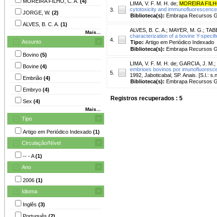
MOREIRA FILHO, C. A.
(4)
LIMA, V. F. M. H. de
;
MOREIRA FILHO
cytotoxicity and immunofluorescenc
3.
JORGE, W.
(2)
Biblioteca(s):
Embrapa Recursos Ge
ALVES, B. C. A.
(1)
ALVES, B. C. A.
;
MAYER, M. G.
;
TABE
Mais...
characterization of a bovine Y-speci
4.
Assunto
Tipo:
Artigo em Periódico Indexado
Biblioteca(s):
Embrapa Recursos Ge
Bovino
(5)
LIMA, V. F. M. H. de
;
GARCIA, J. M.
;
Bovine
(4)
embrioes bovinos por imunofluorescen
5.
1992, Jaboticabal, SP. Anais. [S.l.: s.
Embrião
(4)
Biblioteca(s):
Embrapa Recursos Ge
Embryo
(4)
Registros recuperados : 5
Sex
(4)
Mais...
Tipo
Artigo em Periódico Indexado
(1)
Circulação/Nível
-- - A
(1)
Ano
2006
(1)
Idioma
Inglês
(3)
Português
(2)