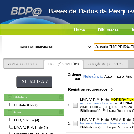
Home
Bibliotecas
I
Acervo documental
Produção científica
Coleção de periódicos
Ordenar
Relevância
Autor
Título
Ano
por:
Registros recuperados : 5
Biblioteca
LIMA, V. F. M. H. de
;
MOREIRA FILHO
metodos imunologicos.
In: REUNIAO
CENARGEN
(5)
1.
Anais. Curitiba: [s.n.], 1991. p.69-80.
Biblioteca(s):
Embrapa Recursos Ge
Autor
LIMA, V. F. M. H. de
;
BEM, A. R. de
;
BEM, A. R. de
(4)
bovine embryo sex determination.
The
2.
Biblioteca(s):
Embrapa Recursos Ge
LIMA, V. F. M. H. de
(4)