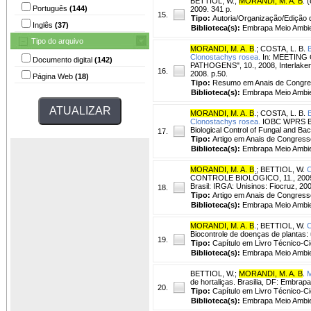
BETTIOL, W.
;
MORANDI, M. A. B
. (
Português
(144)
2009. 341 p.
15.
Tipo:
Autoria/Organização/Edição 
Inglês
(37)
Biblioteca(s):
Embrapa Meio Ambie
Tipo do arquivo
MORANDI, M. A. B
.
;
COSTA, L. B.
B
Clonostachys rosea.
In: MEETING
Documento digital
(142)
PATHOGENS", 10., 2008, Interlaken.
16.
2008. p.50.
Página Web
(18)
Tipo:
Resumo em Anais de Congr
Biblioteca(s):
Embrapa Meio Ambie
MORANDI, M. A. B
.
;
COSTA, L. B.
B
Clonostachys rosea.
IOBC WPRS Bull
Biological Control of Fungal and Bac
17.
Tipo:
Artigo em Anais de Congress
Biblioteca(s):
Embrapa Meio Ambie
MORANDI, M. A. B
.
;
BETTIOL, W.
C
CONTROLE BIOLÓGICO, 11., 2009, B
Brasil: IRGA: Unisinos: Fiocruz, 2
18.
Tipo:
Artigo em Anais de Congress
Biblioteca(s):
Embrapa Meio Ambie
MORANDI, M. A. B
.
;
BETTIOL, W.
C
Biocontrole de doenças de plantas:
19.
Tipo:
Capítulo em Livro Técnico-Cie
Biblioteca(s):
Embrapa Meio Ambie
BETTIOL, W.
;
MORANDI, M. A. B
.
M
de hortaliças. Brasilia, DF: Embra
20.
Tipo:
Capítulo em Livro Técnico-Cie
Biblioteca(s):
Embrapa Meio Ambie