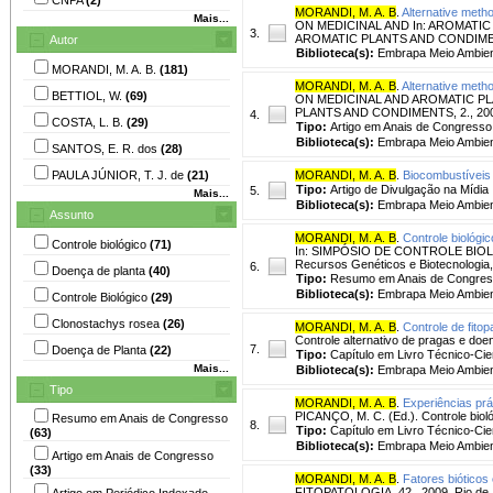
MORANDI, M. A. B
.
Alternative metho
Mais...
ON MEDICINAL AND In: AROMATI
3.
AROMATIC PLANTS AND CONDIMENTS, 
Autor
Biblioteca(s):
Embrapa Meio Ambien
MORANDI, M. A. B.
(181)
MORANDI, M. A. B
.
Alternative metho
BETTIOL, W.
(69)
ON MEDICINAL AND AROMATIC PL
PLANTS AND CONDIMENTS, 2., 2004, 
4.
COSTA, L. B.
(29)
Tipo:
Artigo em Anais de Congresso
Biblioteca(s):
Embrapa Meio Ambien
SANTOS, E. R. dos
(28)
PAULA JÚNIOR, T. J. de
(21)
MORANDI, M. A. B
.
Biocombustíveis
Tipo:
Artigo de Divulgação na Mídia
5.
Mais...
Biblioteca(s):
Embrapa Meio Ambien
Assunto
MORANDI, M. A. B
.
Controle biológi
Controle biológico
(71)
In: SIMPÓSIO DE CONTROLE BIOLÓGICO
Recursos Genéticos e Biotecnologi
6.
Doença de planta
(40)
Tipo:
Resumo em Anais de Congre
Biblioteca(s):
Embrapa Meio Ambien
Controle Biológico
(29)
Clonostachys rosea
(26)
MORANDI, M. A. B
.
Controle de fitop
Controle alternativo de pragas e doe
7.
Doença de Planta
(22)
Tipo:
Capítulo em Livro Técnico-Cien
Mais...
Biblioteca(s):
Embrapa Meio Ambien
Tipo
MORANDI, M. A. B
.
Experiências prá
PICANÇO, M. C. (Ed.). Controle bioló
Resumo em Anais de Congresso
8.
Tipo:
Capítulo em Livro Técnico-Cien
(63)
Biblioteca(s):
Embrapa Meio Ambien
Artigo em Anais de Congresso
(33)
MORANDI, M. A. B
.
Fatores bióticos
FITOPATOLOGIA, 42., 2009, Rio de Jan
Artigo em Periódico Indexado