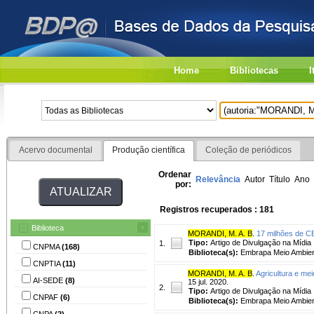
Home
Bibliotecas
I
Acervo documental
Produção científica
Coleção de periódicos
Ordenar
Relevância
Autor
Título
Ano
por:
Registros recuperados : 181
Biblioteca
MORANDI, M. A. B
.
17 milhões de CB
Tipo:
Artigo de Divulgação na Mídia
1.
CNPMA
(168)
Biblioteca(s):
Embrapa Meio Ambien
CNPTIA
(11)
MORANDI, M. A. B
.
Agricultura e me
AI-SEDE
(8)
15 jul. 2020.
2.
Tipo:
Artigo de Divulgação na Mídia
CNPAF
(6)
Biblioteca(s):
Embrapa Meio Ambien
CNPA
(2)