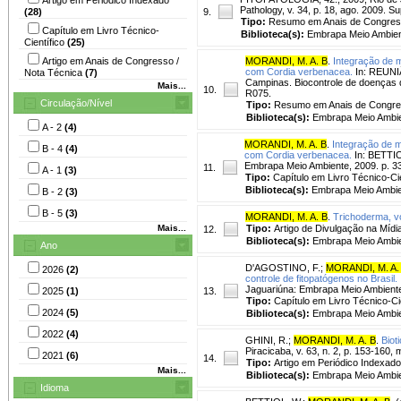
Pathology, v. 34, p. 18, ago. 2009. S
(28)
9.
Tipo:
Resumo em Anais de Congre
Capítulo em Livro Técnico-
Biblioteca(s):
Embrapa Meio Ambien
Científico
(25)
Artigo em Anais de Congresso /
MORANDI, M. A. B
.
Integração de m
com Cordia verbenacea.
In: REUN
Nota Técnica
(7)
Campinas. Biocontrole de doenças d
Mais...
10.
R075.
Circulação/Nível
Tipo:
Resumo em Anais de Congr
Biblioteca(s):
Embrapa Meio Ambie
A - 2
(4)
MORANDI, M. A. B
.
Integração de m
B - 4
(4)
com Cordia verbenacea.
In: BETTIO
Embrapa Meio Ambiente, 2009. p. 3
11.
A - 1
(3)
Tipo:
Capítulo em Livro Técnico-Cie
Biblioteca(s):
Embrapa Meio Ambie
B - 2
(3)
B - 5
(3)
MORANDI, M. A. B
.
Trichoderma, 
Mais...
Tipo:
Artigo de Divulgação na Mídi
12.
Biblioteca(s):
Embrapa Meio Ambie
Ano
D'AGOSTINO, F.
;
MORANDI, M. A.
2026
(2)
controle de fitopatógenos no Brasil.
Jaguariúna: Embrapa Meio Ambiente
2025
(1)
13.
Tipo:
Capítulo em Livro Técnico-Cie
2024
(5)
Biblioteca(s):
Embrapa Meio Ambie
2022
(4)
GHINI, R.
;
MORANDI, M. A. B
.
Biot
Piracicaba, v. 63, n. 2, p. 153-160, 
2021
(6)
14.
Tipo:
Artigo em Periódico Indexado
Mais...
Biblioteca(s):
Embrapa Meio Ambie
Idioma