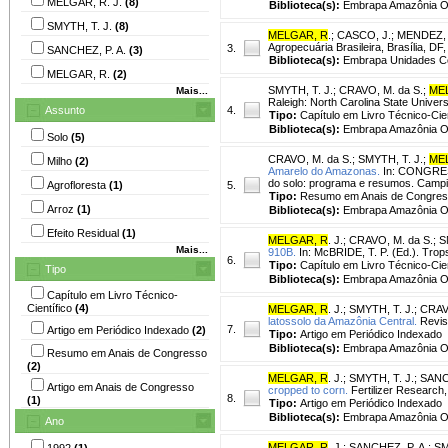
MELGAR, R. J.
(8)
Biblioteca(s):
Embrapa Amazônia Oc
SMYTH, T. J.
(8)
MELGAR, R
.
;
CASCO, J.
;
MENDEZ,
Agropecuária Brasileira, Brasília, DF, 
3.
SANCHEZ, P. A.
(3)
Biblioteca(s):
Embrapa Unidades Ce
MELGAR, R.
(2)
SMYTH, T. J.
;
CRAVO, M. da S.
;
ME
Mais...
Raleigh: North Carolina State Univers
Assunto
4.
Tipo:
Capítulo em Livro Técnico-Cien
Biblioteca(s):
Embrapa Amazônia Oc
Solo
(5)
CRAVO, M. da S.
;
SMYTH, T. J.
;
ME
Milho
(2)
Amarelo do Amazonas.
In: CONGRESS
do solo: programa e resumos. Campina
Agrofloresta
(1)
5.
Tipo:
Resumo em Anais de Congre
Arroz
(1)
Biblioteca(s):
Embrapa Amazônia Oc
Efeito Residual
(1)
MELGAR, R
. J.
;
CRAVO, M. da S.
;
S
Mais...
910B.
In: McBRIDE, T. P. (Ed.). Trops
6.
Tipo:
Capítulo em Livro Técnico-Cien
Tipo
Biblioteca(s):
Embrapa Amazônia Oc
Capítulo em Livro Técnico-
Científico
(4)
MELGAR, R
. J.
;
SMYTH, T. J.
;
CRAVO
latossolo da Amazônia Central.
Revist
7.
Artigo em Periódico Indexado
(2)
Tipo:
Artigo em Periódico Indexado
Biblioteca(s):
Embrapa Amazônia Oc
Resumo em Anais de Congresso
(2)
MELGAR, R
. J.
;
SMYTH, T. J.
;
SANC
Artigo em Anais de Congresso
cropped to corn.
Fertilizer Research,
8.
(1)
Tipo:
Artigo em Periódico Indexado
Biblioteca(s):
Embrapa Amazônia Oc
Ano
MELGAR, R
. J.
;
SANCHEZ, P. A.
;
SM
1992
(1)