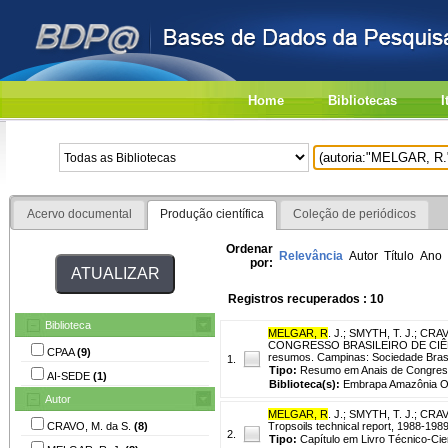
Home
Bibliotecas
I
Acervo documental
Produção científica
Coleção de periódicos
Ordenar
Relevância
Autor
Título
Ano
por:
Registros recuperados : 10
Biblioteca
MELGAR, R
. J.
;
SMYTH, T. J.
;
CRAVO
CONGRESSO BRASILEIRO DE CIÊNCIA D
CPAA
(9)
resumos. Campinas: Sociedade Brasil
1.
Tipo:
Resumo em Anais de Congre
AI-SEDE
(1)
Biblioteca(s):
Embrapa Amazônia Oc
Autor
MELGAR, R
. J.
;
SMYTH, T. J.
;
CRAVO
CRAVO, M. da S.
(8)
Tropsoils technical report, 1988-1989
2.
Tipo:
Capítulo em Livro Técnico-Cien