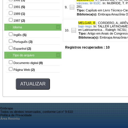
várzeas: M-910C.
In: McBRIDE, T. P. 
281.
1991
(5)
9.
Tipo:
Capítulo em Livro Técnico-Cien
1989
(1)
Biblioteca(s):
Embrapa Amazônia Oc
1987
(2)
MELGAR, R
.
;
CORDERO, A.
;
ARÉV
bajo riego.
In: TALLER LATINOAMER
Idioma
en Latinoamerica... Raleigh: NCSU,
10.
Tipo:
Artigo em Anais de Congress
Inglês
(5)
Biblioteca(s):
Embrapa Amazônia O
Português
(3)
Registros recuperados : 10
Espanhol
(2)
Tipo do arquivo
Documento digital
(8)
Página Web
(2)
Embrapa
Todos os direitos reservados, conforme Lei n° 9.610
Política de Privacidade
Área Restrita