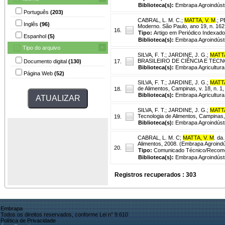
Biblioteca(s):
Embrapa Agroindústr
Português
(203)
CABRAL, L. M. C.
;
MATTA, V. M
.
;
P
Inglês
(96)
Moderno. São Paulo, ano 19, n. 162
16.
Tipo:
Artigo em Periódico Indexado
Espanhol
(5)
Biblioteca(s):
Embrapa Agroindústr
Tipo do arquivo
SILVA, F. T.
;
JARDINE, J. G.
;
MATTA
BRASILEIRO DE CIÊNCIA E TECNOLO
Documento digital
(130)
17.
Biblioteca(s):
Embrapa Agricultura 
Página Web
(52)
SILVA, F. T.
;
JARDINE, J. G.
;
MATTA
de Alimentos, Campinas, v. 18, n. 1, 
18.
Biblioteca(s):
Embrapa Agricultura 
SILVA, F. T.
;
JARDINE, J. G.
;
MATTA
Tecnologia de Alimentos, Campinas, v
19.
Biblioteca(s):
Embrapa Agroindústr
CABRAL, L. M. C
;
MATTA, V. M
. da.
Alimentos, 2008. (Embrapa Agroindú
20.
Tipo:
Comunicado Técnico/Recom
Biblioteca(s):
Embrapa Agroindústr
Registros recuperados : 303
Embrapa
Todos os direitos reservados, conforme Lei n° 9.610
Política de Privacidade