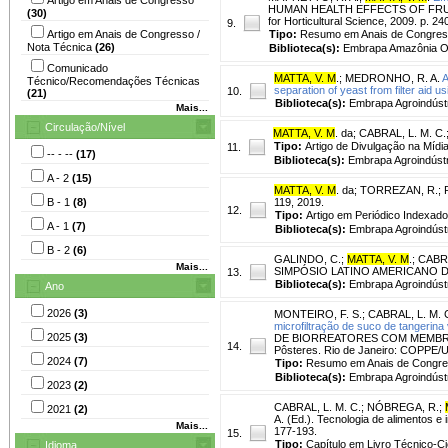
HUMAN HEALTH EFFECTS OF FRUITS A
(30)
for Horticultural Science, 2009. p. 24
9.
Artigo em Anais de Congresso /
Tipo:
Resumo em Anais de Congre
Nota Técnica
(26)
Biblioteca(s):
Embrapa Amazônia Or
Comunicado
MATTA, V. M
.
;
MEDRONHO, R. A.
A
Técnico/Recomendações Técnicas
separation of yeast from filter aid 
10.
(21)
Biblioteca(s):
Embrapa Agroindústr
Mais...
Circulação/Nível
MATTA, V. M
. da
;
CABRAL, L. M. C.
Tipo:
Artigo de Divulgação na Mídi
11.
-- - --
(17)
Biblioteca(s):
Embrapa Agroindústr
A - 2
(15)
MATTA, V. M
. da
;
TORREZAN, R.
;
B - 1
(8)
119, 2019.
12.
Tipo:
Artigo em Periódico Indexado
A - 1
(7)
Biblioteca(s):
Embrapa Agroindústr
B - 2
(6)
GALINDO, C.
;
MATTA, V. M
.
;
CABRA
Mais...
SIMPÓSIO LATINO AMERICANO DE C
13.
Biblioteca(s):
Embrapa Agroindústr
Ano
2026
(3)
MONTEIRO, F. S.
;
CABRAL, L. M. 
microfiltração de suco de tangerina 
2025
(3)
DE BIORREATORES COM MEMBRANA
14.
Pôsteres. Rio de Janeiro: COPPE/
2024
(7)
Tipo:
Resumo em Anais de Congr
Biblioteca(s):
Embrapa Agroindústr
2023
(2)
CABRAL, L. M. C.
;
NÓBREGA, R.
;
2021
(2)
A. (Ed.). Tecnologia de alimentos e
Mais...
177-193.
15.
Tipo:
Capítulo em Livro Técnico-Cie
Idioma