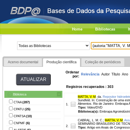
Home
Bibliotecas
I
Acervo documental
Produção científica
Coleção de periódicos
Ordenar
Relevância
Autor
Título
Ano
por:
Registros recuperados : 303
Biblioteca
MATTA, V. M
. da.
Repositor hidroeletr
Sundfeld. In: Construção de uma estr
CTAA
(287)
Alimentos. Rio de Janeiro: Embrapa A
1.
Tipo:
Video/DVD
CPATU
(25)
Biblioteca(s):
Embrapa Agroindústri
CPATSA
(10)
CABRAL, L. M. C.
;
MATTA, V. M
.
Ass
CNPMF
(6)
SEMINÁRIO BRASILEIRO DE TECNOLOGI
2.
Tipo:
Artigo em Anais de Congresso
AI-SEDE
(5)