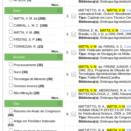
Biblioteca(s):
Embrapa Agroindústri
Mais...
MATTIETTO, R. A.
;
MATTA, V. M
.
Ca
Autor
subtropical fruits. Oxford: Woodhead 
3.
Tipo:
Capítulo em Livro Técnico-Cien
MATTA, V. M. da
(206)
Biblioteca(s):
Embrapa Agroindústri
CABRAL, L. M. C.
(158)
PENHA, E. M.
;
MATTA, V. M
.
Caracte
MATTA, V. M.
(95)
Brasilia, v.33, n.11, p.1945-1949, 199
4.
Biblioteca(s):
Embrapa Agroindústri
FREITAS, S. P.
(46)
TORREZAN, R.
(23)
MATTA, V. M
. da
;
FARIAS, S. C.
Cons
2009. Publicado também em: Maxpress;
Mais...
5.
Tipo:
Artigo de Divulgação na Mídia
Assunto
Biblioteca(s):
Embrapa Agroindústri
Processamento
(35)
MATTA, V. M
. da
;
FREIRE JUNIOR, 
1995. 20 p. Programa de Difusão de 
Suco
(34)
Tecnologias Agroindustriais Aliment
6.
Tipo:
Folder/Folheto/Cartilha
Tecnologia de Alimento
(30)
Biblioteca(s):
Embrapa Agroindústri
Osmose inversa
(29)
MATTA, V. M
.
;
MEDRONHO, R. A.
Hi
Microfiltração
(28)
BIOTECNOLOGIA, 2., 1990, Havana. R
7.
Biblioteca(s):
Embrapa Agroindústri
Mais...
Tipo
MATTIETTO, R. A.
;
MATTA, V. M
.
Eff
HUMAN HEALTH EFFECTS OF FRUITS A
Resumo em Anais de Congresso
for Horticultural Science, 2009. p. 24
8.
(86)
Tipo:
Resumo em Anais de Congre
Artigo em Periódico Indexado
Biblioteca(s):
Embrapa Agroindústri
(53)
MATTIETTO, R. A.
;
MATTA, V. M
.
Eff
Artigo em Anais de Congresso