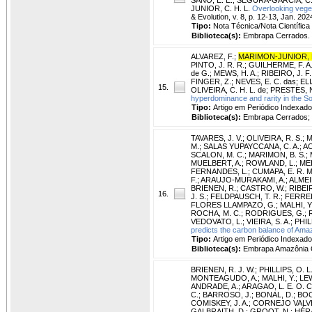
JUNIOR, C. H. L.
Overlooking veget
& Evolution, v. 8, p. 12-13, Jan. 202
Tipo:
Nota Técnica/Nota Científica
Biblioteca(s):
Embrapa Cerrados.
ALVAREZ, F.
;
MARIMON-JUNIOR, 
PINTO, J. R. R.
;
GUILHERME, F. A.
de G.
;
MEWS, H. A.
;
RIBEIRO, J. F.
FINGER, Z.
;
NEVES, E. C. das
;
ELI
15.
OLIVEIRA, C. H. L. de
;
PRESTES, N.
hyperdominance and rarity in the S
Tipo:
Artigo em Periódico Indexado
Biblioteca(s):
Embrapa Cerrados; 
TAVARES, J. V.
;
OLIVEIRA, R. S.
;
M
M.
;
SALAS YUPAYCCANA, C. A.
;
AC
SCALON, M. C.
;
MARIMON, B. S.
;
MUELBERT, A.
;
ROWLAND, L.
;
MEI
FERNANDES, L.
;
CUMAPA, E. R. M
F.
;
ARAUJO-MURAKAMI, A.
;
ALMEI
BRIENEN, R.
;
CASTRO, W.
;
RIBEIR
16.
J. S.
;
FELDPAUSCH, T. R.
;
FERREI
FLORES LLAMPAZO, G.
;
MALHI, Y
ROCHA, M. C.
;
RODRIGUES, G.
;
VEDOVATO, L.
;
VIEIRA, S. A.
;
PHIL
predicts the carbon balance of Ama
Tipo:
Artigo em Periódico Indexado
Biblioteca(s):
Embrapa Amazônia O
BRIENEN, R. J. W.
;
PHILLIPS, O. L
MONTEAGUDO, A.
;
MALHI, Y.
;
LEW
ANDRADE, A.
;
ARAGAO, L. E. O. C
C.
;
BARROSO, J.
;
BONAL, D.
;
BOO
COMISKEY, J. A.
;
CORNEJO VALVE
GALBRAITH, D.
;
GROOT, N.
;
HÉRA