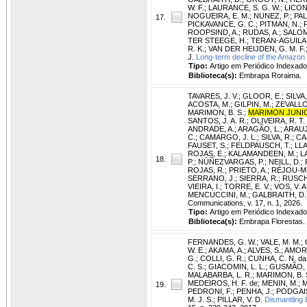
W. F.
;
LAURANCE, S. G. W.
;
LICON
NOGUEIRA, E. M.
;
NUNEZ, P.
;
PAL
17.
PICKAVANCE, G. C.
;
PITMAN, N.
;
ROOPSIND, A.
;
RUDAS, A.
;
SALOM
TER STEEGE, H.
;
TERAN-AGUILAR
R. K.
;
VAN DER HEIJDEN, G. M. F.
J.
Long-term decline of the Amazon 
Tipo:
Artigo em Periódico Indexado
Biblioteca(s):
Embrapa Roraima.
TAVARES, J. V.
;
GLOOR, E.
;
SILVA,
ACOSTA, M.
;
GILPIN, M.
;
ZEVALLOS
MARIMON, B. S.
;
MARIMON JUNIO
SANTOS, J. A. R.
;
OLIVEIRA, R. T.
ANDRADE, A.
;
ARAGÃO, L.
;
ARAUJ
C.
;
CAMARGO, J. L.
;
SILVA, R.
;
CA
FAUSET, S.
;
FELDPAUSCH, T.
;
LLA
ROJAS, E.
;
KALAMANDEEN, M.
;
L
18.
P.
;
NÚÑEZVARGAS, P.
;
NEILL, D.
;
ROJAS, R.
;
PRIETO, A.
;
RÉJOU-MÉ
SERRANO, J.
;
SIERRA, R.
;
RUSCHE
VIEIRA, I.
;
TORRE, E. V.
;
VOS, V. A
MENCUCCINI, M.
;
GALBRAITH, D.
Communications, v. 17, n. 1, 2026.
Tipo:
Artigo em Periódico Indexado
Biblioteca(s):
Embrapa Florestas.
FERNANDES, G. W.
;
VALE, M. M.
;
W. E.
;
AKAMA, A.
;
ALVES, S.
;
AMORI
G.
;
COLLI, G. R.
;
CUNHA, C. N. da
C. S.
;
GIACOMIN, L. L.
;
GUSMÃO, L.
MALABARBA, L. R.
;
MARIMON, B. 
MEDEIROS, H. F. de
;
MENIN, M.
;
M
19.
PEDRONI, F.
;
PENHA, J.
;
PODGAISK
M. J. S.
;
PILLAR, V. D.
Dismantling B