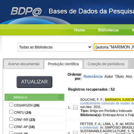
Home
Bibliotecas
I
Acervo documental
Produção científica
Coleção de periódicos
Ordenar
Relevância
Autor
Título
Ano
por:
Registros recuperados : 52
Biblioteca
SOUCHIE, F. F.
;
MARIMON JUNIOR,
condicionante substrato de mudas de 
CENARGEN
(26)
out./dez. 2011.
1.
Tipo:
Artigo em Periódico Indexado
CPATU
(24)
Biblioteca(s):
Embrapa Arroz e Feij
CPAF-RR
(23)
PETTER, F. A.
;
LIMA, L. B. de
;
MORA
CPAF-AP
(16)
e ambientais.
In: SIMPÓSIO BRASI
SUSTAINABLE AGRICULTURE, 5. Sinop.
2.
CNPF
(8)