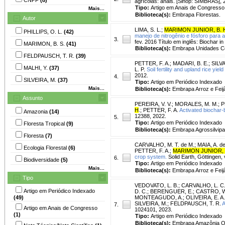
agrícolas: anais. [Sinop: SIMBRAS], 
Tipo:
Artigo em Anais de Congresso
Mais...
Biblioteca(s):
Embrapa Florestas.
Autor
LIMA, S. L.
;
MARIMON JUNIOR, B. 
PHILLIPS, O. L.
(42)
manejo de nitrogênio e fósforo para
3.
fev. 2016 Título em inglês: Biochar 
MARIMON, B. S.
(41)
Biblioteca(s):
Embrapa Unidades Ce
FELDPAUSCH, T. R.
(39)
PETTER, F. A.
;
MADARI, B. E.
;
SILVA
MALHI, Y.
(37)
L. P.
Soil fertility and upland rice yiel
2012.
4.
SILVEIRA, M.
(37)
Tipo:
Artigo em Periódico Indexado
Mais...
Biblioteca(s):
Embrapa Arroz e Feij
Assunto
PEREIRA, V. V.
;
MORALES, M. M.
;
P
H
.
;
PETTER, F. A.
Activated biochar-
Amazonia
(14)
12388, 2022.
5.
Tipo:
Artigo em Periódico Indexado
Floresta Tropical
(9)
Biblioteca(s):
Embrapa Agrossilvipas
Floresta
(7)
CARVALHO, M. T. de M.
;
MAIA, A. de
Ecologia Florestal
(6)
PETTER, F. A.
;
MARIMON JUNIOR, 
crop system.
Solid Earth, Göttingen, 
6.
Biodiversidade
(5)
Tipo:
Artigo em Periódico Indexado
Mais...
Biblioteca(s):
Embrapa Arroz e Feij
Tipo
VEDOVATO, L. B.
;
CARVALHO, L. C.
Artigo em Periódico Indexado
D. C.
;
BERENGUER, E.
;
CASTRO, W
(49)
MONTEAGUDO, A.
;
OLIVEIRA, E. A.
SILVEIRA, M.
;
FELDPAUSCH, T. R.
A
7.
Artigo em Anais de Congresso
1024101, 2023.
(1)
Tipo:
Artigo em Periódico Indexado
Biblioteca(s):
Embrapa Amazônia Or