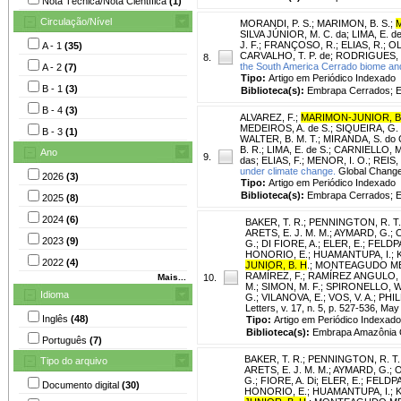
Nota Técnica/Nota Científica
(1)
Circulação/Nível
MORANDI, P. S.
;
MARIMON, B. S.
;
SILVA JÚNIOR, M. C. da
;
LIMA, E. de
J. F.
;
FRANÇOSO, R.
;
ELIAS, R.
;
OL
A - 1
(35)
CARVALHO, T. P. de
;
RODRIGUES, S
8.
the South America Cerrado biome and 
A - 2
(7)
Tipo:
Artigo em Periódico Indexado
B - 1
(3)
Biblioteca(s):
Embrapa Cerrados; E
B - 4
(3)
ALVAREZ, F.
;
MARIMON-JUNIOR, B
MEDEIROS, A. de S.
;
SIQUEIRA, G.
B - 3
(1)
WALTER, B. M. T.
;
MIRANDA, S. do 
B. R.
;
LIMA, E. de S.
;
CARNIELLO, M.
Ano
9.
das
;
ELIAS, F.
;
MENOR, I. O.
;
REIS, 
under climate change.
Global Change 
2026
(3)
Tipo:
Artigo em Periódico Indexado
Biblioteca(s):
Embrapa Cerrados; E
2025
(8)
2024
(6)
BAKER, T. R.
;
PENNINGTON, R. T.
ARETS, E. J. M. M.
;
AYMARD, G.
;
O
2023
(9)
G.
;
DI FIORE, A.
;
ELER, E.
;
FELDPA
HONORIO, E.
;
HUAMANTUPA, I.
;
2022
(4)
JUNIOR, B. H
.
;
MONTEAGUDO ME
RAMÍREZ, F.
;
RAMÍREZ ANGULO, 
Mais...
10.
M.
;
SIMON, M. F.
;
SPIRONELLO, W
Idioma
G.
;
VILANOVA, E.
;
VOS, V. A.
;
PHIL
Letters, v. 17, n. 5, p. 527-536, May
Inglês
(48)
Tipo:
Artigo em Periódico Indexado
Biblioteca(s):
Embrapa Amazônia O
Português
(7)
BAKER, T. R.
;
PENNINGTON, R. T.
Tipo do arquivo
ARETS, E. J. M. M.
;
AYMARD, G.
;
O
G.
;
FIORE, A. Di
;
ELER, E.
;
FELDPA
Documento digital
(30)
HONORIO, E.
;
HUAMANTUPA, I.
;
K