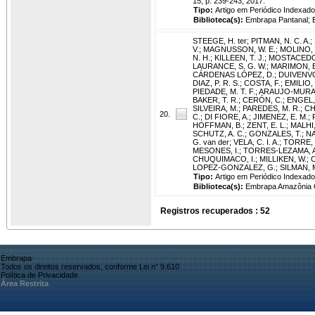
15, p. 239-243, 2017.
Tipo:
Artigo em Periódico Indexado
Biblioteca(s):
Embrapa Pantanal; 
STEEGE, H. ter
;
PITMAN, N. C. A.
;
V.
;
MAGNUSSON, W. E.
;
MOLINO, J
N. H.
;
KILLEEN, T. J.
;
MOSTACEDO
LAURANCE, S. G. W.
;
MARIMON, B
CÁRDENAS LÓPEZ, D.
;
DUIVENVO
DIAZ, P. R. S.
;
COSTA, F.
;
EMILIO, 
PIEDADE, M. T. F.
;
ARAUJO-MURAK
BAKER, T. R.
;
CERÓN, C.
;
ENGEL,
SILVEIRA, M.
;
PAREDES, M. R.
;
CH
20.
C.
;
DI FIORE, A.
;
JIMENEZ, E. M.
;
HOFFMAN, B.
;
ZENT, E. L.
;
MALHI,
SCHUTZ, A. C.
;
GONZALES, T.
;
NA
G. van der
;
VELA, C. I. A.
;
TORRE, E
MESONES, I.
;
TORRES-LEZAMA, A
CHUQUIMACO, I.
;
MILLIKEN, W.
;
C
LOPEZ-GONZALEZ, G.
;
SILMAN, M
Tipo:
Artigo em Periódico Indexado
Biblioteca(s):
Embrapa Amazônia O
Registros recuperados : 52
Embrapa
Todos os direitos reservados, conforme Lei n° 9.610
Política de Privacidade
Área Restrita