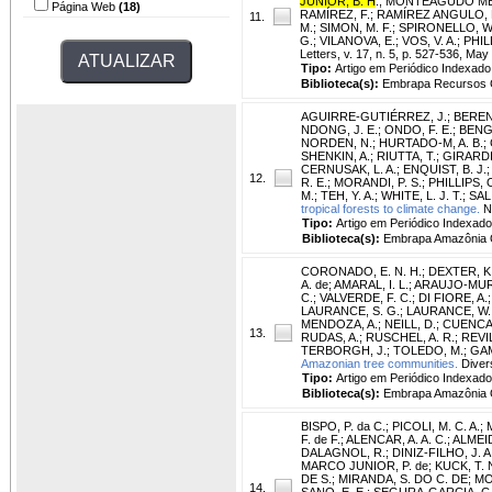
JUNIOR, B. H
.
;
MONTEAGUDO ME
Página Web
(18)
RAMÍREZ, F.
;
RAMÍREZ ANGULO, 
11.
M.
;
SIMON, M. F.
;
SPIRONELLO, W
G.
;
VILANOVA, E.
;
VOS, V. A.
;
PHILL
Letters, v. 17, n. 5, p. 527-536, May
Tipo:
Artigo em Periódico Indexado
Biblioteca(s):
Embrapa Recursos G
AGUIRRE‐GUTIÉRREZ, J.
;
BEREN
NDONG, J. E.
;
ONDO, F. E.
;
BENG
NORDEN, N.
;
HURTADO-M, A. B.
;
SHENKIN, A.
;
RIUTTA, T.
;
GIRARDIN
CERNUSAK, L. A.
;
ENQUIST, B. J.
12.
R. E.
;
MORANDI, P. S.
;
PHILLIPS, O
M.
;
TEH, Y. A.
;
WHITE, L. J. T.
;
SAL
tropical forests to climate change.
Na
Tipo:
Artigo em Periódico Indexado
Biblioteca(s):
Embrapa Amazônia O
CORONADO, E. N. H.
;
DEXTER, K.
A. de
;
AMARAL, I. L.
;
ARAUJO-MURA
C.
;
VALVERDE, F. C.
;
DI FIORE, A.
LAURANCE, S. G.
;
LAURANCE, W. 
MENDOZA, A.
;
NEILL, D.
;
CUENCA,
13.
RUDAS, A.
;
RUSCHEL, A. R.
;
REVIL
TERBORGH, J.
;
TOLEDO, M.
;
GAM
Amazonian tree communities.
Divers
Tipo:
Artigo em Periódico Indexado
Biblioteca(s):
Embrapa Amazônia O
BISPO, P. da C.
;
PICOLI, M. C. A.
;
F. de F.
;
ALENCAR, A. A. C.
;
ALMEID
DALAGNOL, R.
;
DINIZ-FILHO, J. A.
MARCO JUNIOR, P. de
;
KUCK, T. 
DE S.
;
MIRANDA, S. DO C. DE
;
MO
14.
SANO, E. E.
;
SEGURA-GARCIA, C