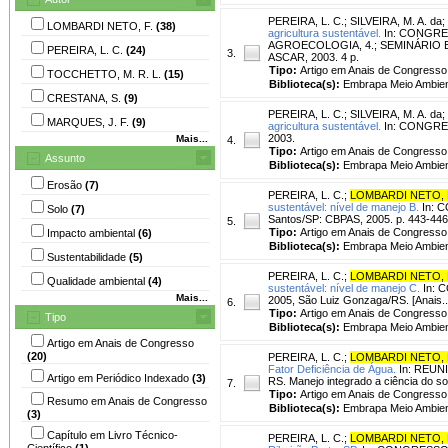
PEREIRA, L. C.
;
SILVEIRA, M. A. da
;
LOMBARDI NETO, F.
(38)
agricultura sustentável.
In: CONGRE
AGROECOLOGIA, 4.; SEMINÁRIO EST
PEREIRA, L. C.
(24)
3.
ASCAR, 2003. 4 p.
Tipo:
Artigo em Anais de Congresso
TOCCHETTO, M. R. L.
(15)
Biblioteca(s):
Embrapa Meio Ambien
CRESTANA, S.
(9)
PEREIRA, L. C.
;
SILVEIRA, M. A. da
;
MARQUES, J. F.
(9)
agricultura sustentável.
In: CONGRES
2003.
Mais...
4.
Tipo:
Artigo em Anais de Congresso
Assunto
Biblioteca(s):
Embrapa Meio Ambien
Erosão
(7)
PEREIRA, L. C.
;
LOMBARDI NETO, 
sustentável: nível de manejo B.
In: C
Solo
(7)
Santos/SP: CBPAS, 2005. p. 443-446
5.
Tipo:
Artigo em Anais de Congresso
Impacto ambiental
(6)
Biblioteca(s):
Embrapa Meio Ambien
Sustentabilidade
(5)
PEREIRA, L. C.
;
LOMBARDI NETO, 
Qualidade ambiental
(4)
sustentável: nível de manejo C.
In: 
Mais...
2005, São Luiz Gonzaga/RS. [Anais.
6.
Tipo:
Artigo em Anais de Congresso
Tipo
Biblioteca(s):
Embrapa Meio Ambien
Artigo em Anais de Congresso
(20)
PEREIRA, L. C.
;
LOMBARDI NETO, 
Fator Deficiência de Água.
In: REUN
Artigo em Periódico Indexado
(3)
RS. Manejo integrado a ciência do so
7.
Tipo:
Artigo em Anais de Congresso
Resumo em Anais de Congresso
Biblioteca(s):
Embrapa Meio Ambien
(3)
Capítulo em Livro Técnico-
PEREIRA, L. C.
;
LOMBARDI NETO, 
Científico
(1)