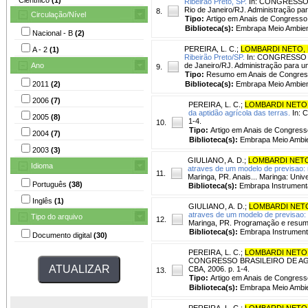
Ribeirão Preto, SP.
In: CONGRESSO 
Rio de Janeiro/RJ. Administração pa
8.
Circulação/Nível
Tipo:
Artigo em Anais de Congresso
Biblioteca(s):
Embrapa Meio Ambien
Nacional - B
(2)
PEREIRA, L. C.
;
LOMBARDI NETO, 
A - 2
(1)
Ribeirão Preto/SP.
In: CONGRESSO 
Ano
de Janeiro/RJ. Administração para u
9.
Tipo:
Resumo em Anais de Congre
2011
(2)
Biblioteca(s):
Embrapa Meio Ambien
2006
(7)
PEREIRA, L. C.
;
LOMBARDI NETO,
da aptidão agrícola das terras.
In: 
2005
(8)
1-4.
10.
Tipo:
Artigo em Anais de Congress
2004
(7)
Biblioteca(s):
Embrapa Meio Ambie
2003
(3)
GIULIANO, A. D.
;
LOMBARDI NETO
Idioma
atraves de um modelo de previsao: r
11.
Maringa, PR. Anais... Maringa: Univ
Português
(38)
Biblioteca(s):
Embrapa Instrument
Inglês
(1)
GIULIANO, A. D.
;
LOMBARDI NETO
atraves de um modelo de previsao: r
Tipo do arquivo
12.
Maringa, PR. Programação e resumo
Biblioteca(s):
Embrapa Instrument
Documento digital
(30)
PEREIRA, L. C.
;
LOMBARDI NETO,
CONGRESSO BRASILEIRO DE AGROECO
CBA, 2006. p. 1-4.
13.
Tipo:
Artigo em Anais de Congress
Biblioteca(s):
Embrapa Meio Ambie
PEREIRA, L. C.
;
LOMBARDI NETO,