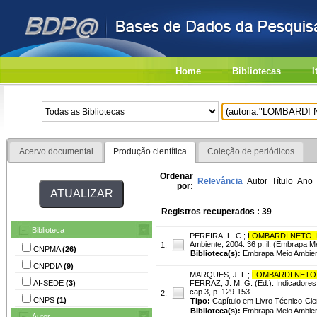
Home
Bibliotecas
I
Acervo documental
Produção científica
Coleção de periódicos
Ordenar
Relevância
Autor
Título
Ano
por:
Registros recuperados : 39
Biblioteca
PEREIRA, L. C.
;
LOMBARDI NETO, 
Ambiente, 2004. 36 p. il. (Embrapa 
1.
CNPMA
(26)
Biblioteca(s):
Embrapa Meio Ambien
CNPDIA
(9)
MARQUES, J. F.
;
LOMBARDI NETO,
AI-SEDE
(3)
FERRAZ, J. M. G. (Ed.). Indicadores
cap.3, p. 129-153.
2.
CNPS
(1)
Tipo:
Capítulo em Livro Técnico-Cien
Biblioteca(s):
Embrapa Meio Ambien
Autor