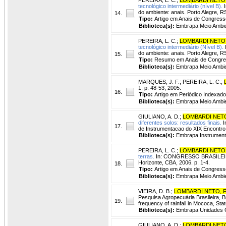
tecnológico intermediário (nível B).
I
do ambiente: anais. Porto Alegre, R
14.
Tipo:
Artigo em Anais de Congress
Biblioteca(s):
Embrapa Meio Ambie
PEREIRA, L. C.
;
LOMBARDI NETO,
tecnológico intermediário (Nível B).
do ambiente: anais. Porto Alegre, 
15.
Tipo:
Resumo em Anais de Congr
Biblioteca(s):
Embrapa Meio Ambie
MARQUES, J. F.
;
PEREIRA, L. C.
;
1, p. 48-53, 2005.
16.
Tipo:
Artigo em Periódico Indexado
Biblioteca(s):
Embrapa Meio Ambie
GIULIANO, A. D.
;
LOMBARDI NETO
diferentes solos: resultados finais.
I
17.
de Instrumentacao do XIX Encontro
Biblioteca(s):
Embrapa Instrument
PEREIRA, L. C.
;
LOMBARDI NETO,
terras.
In: CONGRESSO BRASILEIRO 
Horizonte, CBA, 2006. p. 1-4.
18.
Tipo:
Artigo em Anais de Congress
Biblioteca(s):
Embrapa Meio Ambie
VIEIRA, D. B.
;
LOMBARDI NETO, F
Pesquisa Agropecuária Brasileira, Bra
19.
frequency of rainfall in Mococa, Stat
Biblioteca(s):
Embrapa Unidades C
GIULIANO, A. D.
;
LOMBARDI NETO