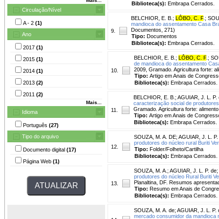
Mais...
Biblioteca(s):
Embrapa Cerrados.
Circulação/Nível
BELCHIOR, E. B.
;
LÔBO, C. F
.
;
SOUZ
A - 2
(1)
mandioca do assentamento Casa Bran
Documentos, 271)
9.
Ano
Tipo:
Documentos
Biblioteca(s):
Embrapa Cerrados.
2017
(1)
BELCHIOR, E. B.
;
LÔBO, C. F
.
;
SOU
2015
(1)
de mandioca do assentamento Casa 
2009, Gramado. Agricultura forte
10.
2014
(1)
Tipo:
Artigo em Anais de Congress
2013
(2)
Biblioteca(s):
Embrapa Cerrados.
2011
(2)
BELCHIOR, E. B.
;
AGUIAR, J. L. P.
Mais...
caracterização social de produtore
Gramado. Agricultura forte: alim
11.
Idioma
Tipo:
Artigo em Anais de Congress
Biblioteca(s):
Embrapa Cerrados.
Português
(27)
Tipo do arquivo
SOUZA, M. A. DE
;
AGUIAR, J. L. P
produtores do núcleo rural Buriti V
12.
Tipo:
Folder/Folheto/Cartilha
Documento digital
(17)
Biblioteca(s):
Embrapa Cerrados.
Página Web
(1)
SOUZA, M. A.
;
AGUIAR, J. L. P. de
produtores do núcleo Rural Buriti V
Planaltina, DF. Resumos apresenta
13.
Tipo:
Resumo em Anais de Congr
Biblioteca(s):
Embrapa Cerrados.
SOUZA, M. A. de
;
AGUIAR, J. L. P. 
mercado consumidor da mandioca n