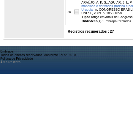
ARAÚJO, A. K. S.
;
AGUIAR, J. L. P.
mandioca e derivados (farinha e po
Urucuia.
In: CONGRESSO BRASILEIR
20.
UNESP, 2009. p. 1053-1058.
Tipo:
Artigo em Anais de Congress
Biblioteca(s):
Embrapa Cerrados.
Registros recuperados : 27
Embrapa
Todos os direitos reservados, conforme Lei n° 9.610
Política de Privacidade
Área Restrita