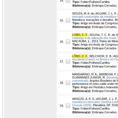
14.
Tipo:
Folder/Folheto/Cartilha
Biblioteca(s):
Embrapa Cerrados.
SOUZA, M. A. de
;
AGUIAR, J. L. P. 
mercado consumidor da mandioca n
Mandioca: inovações e desafios. B
15.
Tipo:
Artigo em Anais de Congress
Biblioteca(s):
Embrapa Cerrados.
LOBO, C. F
.
;
SOUSA, T. C. R. de
;
A
coletores e da utilização dos fru
MACAÚBA, 1., 2013, Patos de Minas,
16.
Tipo:
Artigo em Anais de Congress
Biblioteca(s):
Embrapa Cerrados.
LÔBO, C. F
.
;
BELCHIOR, E. B.
;
AGU
esculenta Crantz) no Brasil e no Ce
17.
Tipo:
Folder/Folheto/Cartilha
Biblioteca(s):
Embrapa Cerrados.
MANDARINO, R. A.
;
BARBOSA, F. 
GUIMARAES JUNIOR, R.
Desempen
concentrado.
Arquivo Brasileiro de 
18.
performance of zebu cattle under fee
Tipo:
Artigo em Periódico Indexado
Biblioteca(s):
Embrapa Cerrados.
ARAÚJO, A. K. S.
;
AGUIAR, J. L. P.
mandioca e derivados (farinha e po
Urucuia (2009).
Planaltina, DF: Emb
19.
Tipo:
Folder/Folheto/Cartilha
Biblioteca(s):
Embrapa Cerrados.