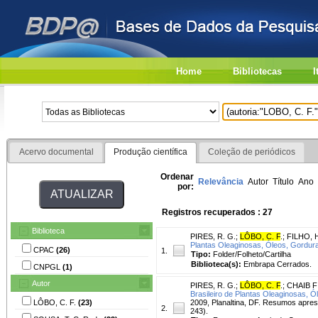
Home
Bibliotecas
I
Acervo documental
Produção científica
Coleção de periódicos
Ordenar
Relevância
Autor
Título
Ano
por:
Registros recuperados : 27
Biblioteca
PIRES, R. G.
;
LÔBO, C. F
.
;
FILHO, H
Plantas Oleaginosas, Óleos, Gorduras
CPAC
(26)
1.
Tipo:
Folder/Folheto/Cartilha
Biblioteca(s):
Embrapa Cerrados.
CNPGL
(1)
Autor
PIRES, R. G.
;
LÔBO, C. F
.
;
CHAIB F
Brasileiro de Plantas Oleaginosas, Ó
LÔBO, C. F.
(23)
2009, Planaltina, DF. Resumos apre
2.
243).