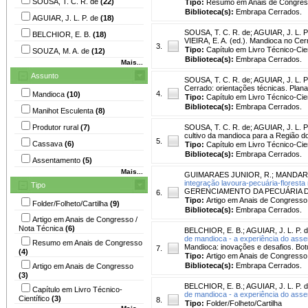
SOUSA, T. C. R. de
(22)
Tipo:
Resumo em Anais de Congre
Biblioteca(s):
Embrapa Cerrados.
AGUIAR, J. L. P. de
(18)
SOUSA, T. C. R. de
;
AGUIAR, J. L. P
BELCHIOR, E. B.
(18)
VIEIRA, E. A. (ed.). Mandioca no Cer
3.
Tipo:
Capítulo em Livro Técnico-Cien
SOUZA, M. A. de
(12)
Biblioteca(s):
Embrapa Cerrados.
Mais...
Assunto
SOUSA, T. C. R. de
;
AGUIAR, J. L. P
Cerrado: orientações técnicas. Plana
4.
Mandioca
(10)
Tipo:
Capítulo em Livro Técnico-Cien
Biblioteca(s):
Embrapa Cerrados.
Manihot Esculenta
(8)
Produtor rural
(7)
SOUSA, T. C. R. de
;
AGUIAR, J. L. P
cultivo da mandioca para a Região d
5.
Cassava
(6)
Tipo:
Capítulo em Livro Técnico-Cien
Biblioteca(s):
Embrapa Cerrados.
Assentamento
(5)
Mais...
GUIMARAES JUNIOR, R.
;
MANDARI
integração lavoura-pecuária-floresta
Tipo
GERENCIAMENTO DA PECUÁRIA DE COR
6.
Tipo:
Artigo em Anais de Congresso
Folder/Folheto/Cartilha
(9)
Biblioteca(s):
Embrapa Cerrados.
Artigo em Anais de Congresso /
Nota Técnica
(6)
BELCHIOR, E. B.
;
AGUIAR, J. L. P. 
de mandioca - a experiência do ass
Resumo em Anais de Congresso
Mandioca: inovações e desafios. Bo
7.
(4)
Tipo:
Artigo em Anais de Congresso
Biblioteca(s):
Embrapa Cerrados.
Artigo em Anais de Congresso
(3)
BELCHIOR, E. B.
;
AGUIAR, J. L. P. 
Capítulo em Livro Técnico-
de mandioca - a experiência do ass
Científico
(3)
8.
Tipo:
Folder/Folheto/Cartilha