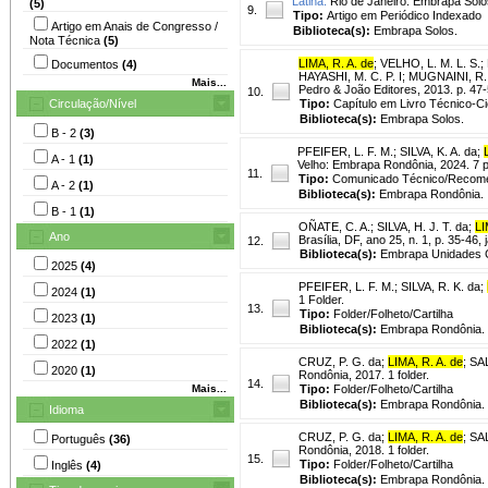
Latina.
Rio de Janeiro: Embrapa Solos
(5)
9.
Tipo:
Artigo em Periódico Indexado
Artigo em Anais de Congresso /
Biblioteca(s):
Embrapa Solos.
Nota Técnica
(5)
LIMA, R. A. de
;
VELHO, L. M. L. S.
;
Documentos
(4)
HAYASHI, M. C. P. I; MUGNAINI, R.; 
Mais...
Pedro & João Editores, 2013. p. 47-
10.
Circulação/Nível
Tipo:
Capítulo em Livro Técnico-Cie
Biblioteca(s):
Embrapa Solos.
B - 2
(3)
PFEIFER, L. F. M.
;
SILVA, K. A. da
;
A - 1
(1)
Velho: Embrapa Rondônia, 2024. 7 
11.
Tipo:
Comunicado Técnico/Recom
A - 2
(1)
Biblioteca(s):
Embrapa Rondônia.
B - 1
(1)
OÑATE, C. A.
;
SILVA, H. J. T. da
;
LI
Ano
Brasília, DF, ano 25, n. 1, p. 35-46, 
12.
Biblioteca(s):
Embrapa Unidades C
2025
(4)
PFEIFER, L. F. M.
;
SILVA, R. K. da
;
2024
(1)
1 Folder.
13.
Tipo:
Folder/Folheto/Cartilha
2023
(1)
Biblioteca(s):
Embrapa Rondônia.
2022
(1)
CRUZ, P. G. da
;
LIMA, R. A. de
;
SAL
2020
(1)
Rondônia, 2017. 1 folder.
14.
Mais...
Tipo:
Folder/Folheto/Cartilha
Biblioteca(s):
Embrapa Rondônia.
Idioma
CRUZ, P. G. da
;
LIMA, R. A. de
;
SAL
Português
(36)
Rondônia, 2018. 1 folder.
15.
Tipo:
Folder/Folheto/Cartilha
Inglês
(4)
Biblioteca(s):
Embrapa Rondônia.