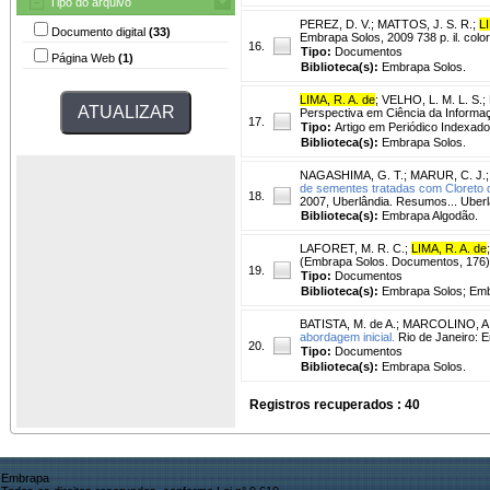
Tipo do arquivo
PEREZ, D. V.
;
MATTOS, J. S. R.
;
LI
Documento digital
(33)
Embrapa Solos, 2009 738 p. il. col
16.
Tipo:
Documentos
Página Web
(1)
Biblioteca(s):
Embrapa Solos.
LIMA, R. A. de
;
VELHO, L. M. L. S.
;
Perspectiva em Ciência da Informação,
17.
Tipo:
Artigo em Periódico Indexado
Biblioteca(s):
Embrapa Solos.
NAGASHIMA, G. T.
;
MARUR, C. J.
de sementes tratadas com Cloreto d
18.
2007, Uberlândia. Resumos... Uber
Biblioteca(s):
Embrapa Algodão.
LAFORET, M. R. C.
;
LIMA, R. A. de
(Embrapa Solos. Documentos, 176)
19.
Tipo:
Documentos
Biblioteca(s):
Embrapa Solos; Emb
BATISTA, M. de A.
;
MARCOLINO, A
abordagem inicial.
Rio de Janeiro: 
20.
Tipo:
Documentos
Biblioteca(s):
Embrapa Solos.
Registros recuperados : 40
Embrapa