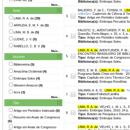
Biblioteca(s):
Embrapa Solos.
Mais...
BALIEIRO, F. de C.
;
TONINI, H.
;
LIM
Autor
reflexões.
Cadernos de Ciência & Tecno
3.
Tipo:
Artigo em Periódico Indexado
LIMA, R. A. de
(39)
Biblioteca(s):
Embrapa Pecuária Su
ARRUDA, E. M. F. de
(5)
FAUSTO, S.
;
AVENTURIER, P. M.
;
LI
LIMA, M. B. de
(5)
Questão, Porto Alegre, v. 20, n. 3, p
4.
Tipo:
Artigo em Periódico Indexado
LUDKE, J. V.
(5)
Biblioteca(s):
Embrapa Solos.
RABELLO, C. B. V.
(5)
LIMA, R. A. de
;
AVENTURIER, P. M.
;
Mais...
ENCONTRO BRASILEIRO DE BIBLIOMET
5.
Assunto
Tipo:
Artigo em Anais de Congresso
Biblioteca(s):
Embrapa Solos.
Bibliometria
(5)
REIS, E. M. B.
;
LIMA, R. A. de
.
Progr
Amazônia Ocidental
(4)
Programa Balde Cheio em Rede : 2017
6.
Tipo:
Capítulo em Livro Técnico-Cien
Embrapa Solos
(4)
Biblioteca(s):
Embrapa Rondônia.
Western Amazon
(4)
SALMAN, A. K. D.
;
LIMA, R. A. de
.
Te
Acre
(3)
Tipo:
Folder/Folheto/Cartilha
7.
Mais...
Biblioteca(s):
Embrapa Rondônia.
Tipo
LIMA, R. A. de
;
VELHO, L. M. L. S.
;
F
Janeiro: Embrapa Solos, 2010. 24 p.
Artigo em Periódico Indexado
(6)
8.
Tipo:
Boletim de Pesquisa e Desenv
Resumo em Anais de Congresso
Biblioteca(s):
Embrapa Solos.
(6)
LIMA, R. A. de
;
VELHO, L. M. L. S.
;
F
Artigo em Anais de Congresso