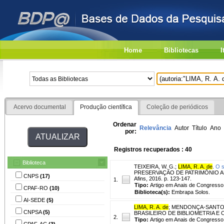
Home
Bibliotecas
I
Acervo documental
Produção científica
Coleção de periódicos
Ordenar
Relevância
Autor
Título
Ano
por:
Registros recuperados : 40
Biblioteca
TEIXEIRA, W. G.
;
LIMA, R. A. de
.
O s
PRESERVAÇÃO DE PATRIMÔNIO ARQUEO
CNPS
(17)
Afins, 2016. p. 123-147.
1.
Tipo:
Artigo em Anais de Congresso
CPAF-RO
(10)
Biblioteca(s):
Embrapa Solos.
AI-SEDE
(5)
LIMA, R. A. de
;
MENDONÇA-SANTOS,
CNPSA
(5)
BRASILEIRO DE BIBLIOMETRIA E C
2.
Tipo:
Artigo em Anais de Congresso
CPAF-AC
(3)