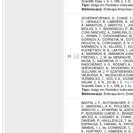
Scientific Data, v. 6, n. 198, p. 1-11,
Tipo:
Artigo em Periódico Indexado
Biblioteca(s):
Embrapa Amazônia O
SCHEPASCHENKO, D.
;
CHAVE, J.
C.
;
HERAULT, B.
;
LABRIÈRE, N.
;
H
A.
;
ARMSTON, J.
;
ARROYO, L.
;
AS
BIOLUS, S. Y.
;
BISSIENGOU, P.
;
B
CUNI-SANCHEZ, A.
;
DANILINA, D.
C.
;
ERWIN, T.
;
EVDOKIMENKO, M.
GORNOV, A.
;
GORNOVA, M.
;
GOT
HIGUCHI, N.
;
CORONADO, E. N. H
KARMINOV, V. N.
;
KILLEEN, T.
;
KOF
KUZNETSOV, M. A.
;
LAKYDA, I.
;
LA
A.
;
MARIMON, B.
;
MARIMON JUNIO
13.
FREITAS, L. J. M. de
;
MEMIAGHE, 
MUSA, S.
;
NAZIMOVA, D. I.
;
OKUDA
RADCHENKO, V. G.
;
RODNEY, K.
;
SHEVCHENKO, N.
;
SHVIDENKO, A
SULLIVAN, M. J. P
;
SZATNIEWSKA,
VALBUENA, R.
;
VALENZUELA GAM
VLEMINCKX, J.
;
VOS, V. A.
;
VOZMIT
HAJAR, Z. S. N.
;
ZO-BI, I. C.
The Fo
Scientific Data, v. 6, n. 198, p. 1-11,
Tipo:
Artigo em Periódico Indexado
Biblioteca(s):
Embrapa Acre; Embr
BASTIN, J. F.
;
RUTISHAUSER, E.
;
C.
;
MARSHALL, A. R.
;
POULSEN, J
ARROYO, L.
;
AYYAPPAN, N.
;
AZEVE
P.
;
BOEHNING-GAESE, K.
;
BRAND
ARCEIZ, A.
;
CASSART, B.
;
CHAVE, 
DAVIDAR, P.
;
HAULLEVILLE, T. de
ESPINOSA, S.
;
FARWIG, N.
;
FAYOL
AMARAL, I. L. do
;
GONMADJE, C.
K.
;
HURTADO, J.
;
KAMDEM, N. G.