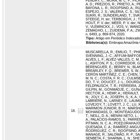
PENDRY, C.
;
MORA, M. C. P.
;
PICK
A. D.
;
PREZIOS, R.
;
PRIETO, A.
;
P
BAYONA, L. R.
;
ROOPSIND, A.
;
RU
ESPEJO, J. S.
;
VALERIA, C. S.
;
SIL
SUKRI, R.
;
SUNDERLAND, T.
;
SVA
STEEGE, H. ter
;
TERBORGH, J.
;
T
HOUT, P. V. der
;
MEER, P. V. der
;
N
V.
;
VLEMINCKX, J.
;
VOS, V.
;
WANG
ZEMAGHO, L.
;
ZUIDEMA, P. A.
;
ZW
n. 6493, p. 869-874, 2020.
Tipo:
Artigo em Periódico Indexado
Biblioteca(s):
Embrapa Amazônia O
MUSCARELLA, R.
;
EMILIO, T.
;
PHI
SVENNING, J.-C.
;
AFFUM-BAFFOE
ALVES, L. F.
;
ALVEZ-VALLES, C. M.
L.
;
ASHTON, P. S.
;
CORREDOR, G. 
BERENGUER, E.
;
BERRY, N.
;
BLAN
BREARLEY, F. Q.
;
BREWER, S. W.
CERÓN MARTÍNEZ, C. E.
;
CHEN, 
M. N. C.
;
COSTA, F. R. C.
;
CULMSE
DO, T. V.
;
DOUCET, J.-L.
;
DOURDAI
FELDPAUSCH, T. R.
;
FERREIRA, J
GILPIN, M.
;
GONMADJE, C.
;
GUNAT
HECTOR, A.
;
HEMP, A.
;
HERAULT, 
N.
;
JOLY, C. A.
;
JOSEPH, S.
;
K, A.
;
LABRIÈRE, N.
;
LARNEY, E.
;
LAUMO
LOVEJOY, T.
;
LOVETT, J. C.
;
LU, X
MARIMON-JUNIOR, B. H.
;
MARSHA
18.
MOHANDASS, D.
;
MONTEAGUDO M
T.
;
NEILL, D. A.
;
MENINI NETO, L.
;
A.
;
PALACIOS-RAMOS, S.
;
PARREN
PITMAN, N. C. A.
;
POEDJIRAHAJOE
QUESADA, C. A.
;
RAMÍREZ-ANGUL
RODRIGUEZ, C. R.
;
ROOPSIND, A
MANAGE, R.
;
SALOMÃO, R. P.
;
SA
SENBETA, F.
;
SHARMA, L. N.
;
SHEI