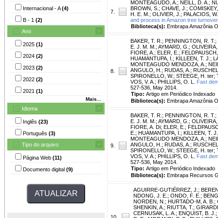
MONTEAGUDO, A.
;
NEILL, D. A.
;
NÚ
Internacional - A
(4)
BROWN, S.
;
CHAVE, J.
;
COMISKEY, 
7.
H. E. M.
;
OLIVIER, J.
;
PALACIOS, W.
B - 1
(2)
and process in Amazon tree turnover
Biblioteca(s):
Embrapa Amazônia Or
Ano
BAKER, T. R.
;
PENNINGTON, R. T.
;
2025
(1)
E. J. M. M.
;
AYMARD, G.
;
OLIVEIRA, 
FIORE, A.
;
ELER, E.
;
FELDPAUSCH, 
2024
(2)
HUAMANTUPA, I.
;
KILLEEN, T. J.
;
L
MONTEAGUDO MENDOZA, A.
;
NEI
2023
(2)
ANGULO, H.
;
RUDAS, A.
;
RUSCHEL,
8.
SPIRONELLO, W.
;
STEEGE, H. ter
;
2022
(2)
VOS, V. A.
;
PHILLIPS, O. L.
Fast demo
527-536, May 2014.
2021
(1)
Tipo:
Artigo em Periódico Indexado
Mais...
Biblioteca(s):
Embrapa Amazônia Or
Idioma
BAKER, T. R.
;
PENNINGTON, R. T.
;
E. J. M. M.
;
AYMARD, G.
;
OLIVEIRA, 
Inglês
(23)
FIORE, A. Di
;
ELER, E.
;
FELDPAUSCH
E.
;
HUAMANTUPA, I.
;
KILLEEN, T. J.
Português
(3)
MONTEAGUDO MENDOZA, A.
;
NEI
Tipo do arquivo
ANGULO, H.
;
RUDAS, A.
;
RUSCHEL,
9.
SPIRONELLO, W.
;
STEEGE, H. ter
;
VOS, V. A.
;
PHILLIPS, O. L.
Fast demo
Página Web
(11)
527-536, May 2014.
Tipo:
Artigo em Periódico Indexado
Documento digital
(9)
Biblioteca(s):
Embrapa Recursos Ge
AGUIRRE‐GUTIÉRREZ, J.
;
BEREN
NDONG, J. E.
;
ONDO, F. E.
;
BENG
NORDEN, N.
;
HURTADO-M, A. B.
;
SHENKIN, A.
;
RIUTTA, T.
;
GIRARDIN
CERNUSAK, L. A.
;
ENQUIST, B. J.
10.