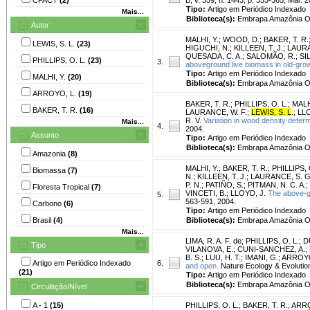
Tipo:
Artigo em Periódico Indexado
Mais...
Biblioteca(s):
Embrapa Amazônia Or
Autor
MALHI, Y.
;
WOOD, D.
;
BAKER, T. R.
LEWIS, S. L.
(23)
HIGUCHI, N.
;
KILLEEN, T. J.
;
LAURA
QUESADA, C. A.
;
SALOMÃO, R.
;
SIL
PHILLIPS, O. L.
(23)
3.
aboveground live biomass in old-gro
Tipo:
Artigo em Periódico Indexado
MALHI, Y.
(20)
Biblioteca(s):
Embrapa Amazônia Or
ARROYO, L.
(19)
BAKER, T. R.
;
PHILLIPS, O. L.
;
MALH
BAKER, T. R.
(16)
LAURANCE, W. F.
;
LEWIS, S. L
.
;
LLO
R. V.
Variation in wood density deter
Mais...
4.
2004.
Assunto
Tipo:
Artigo em Periódico Indexado
Biblioteca(s):
Embrapa Amazônia Or
Amazonia
(8)
MALHI, Y.
;
BAKER, T. R.
;
PHILLIPS, 
Biomassa
(7)
N.
;
KILLEEN, T. J.
;
LAURANCE, S. G
P. N.
;
PATIÑO, S.
;
PITMAN, N. C. A.
;
Floresta Tropical
(7)
VINCETI, B.
;
LLOYD, J.
The above-gr
5.
563-591, 2004.
Carbono
(6)
Tipo:
Artigo em Periódico Indexado
Brasil
(4)
Biblioteca(s):
Embrapa Amazônia Or
Mais...
LIMA, R. A. F. de
;
PHILLIPS, O. L.
;
D
Tipo
VILANOVA, E.
;
CUNI-SANCHEZ, A.
;
B. S.
;
LUU, H. T.
;
IMANI, G.
;
ARROYO
Artigo em Periódico Indexado
6.
and open.
Nature Ecology & Evolution,
(21)
Tipo:
Artigo em Periódico Indexado
Biblioteca(s):
Embrapa Amazônia Or
Circulação/Nível
A - 1
(15)
PHILLIPS, O. L.
;
BAKER, T. R.
;
ARRO