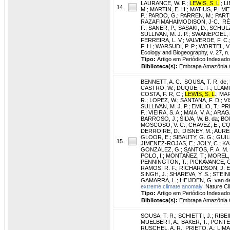
LAURANCE, W. F.
;
LEWIS, S. L
.
;
LI
14.
M.
;
MARTIN, E. H.
;
MATIUS, P.
;
ME
P.
;
PARDO, G.
;
PARREN, M.
;
PART
RAZAFIMAHAIMODISON, J-C.
;
RÉ
F.
;
SANER, P.
;
SASAKI, D.
;
SCHULZ
SULLIVAN, M. J. P.
;
SWANEPOEL, 
FERREIRA, L. V.
;
VALVERDE, F. C.
F. H.
;
WARSUDI, P. P.
;
WORTEL, V
Ecology and Biogeography, v. 27, n.
Tipo:
Artigo em Periódico Indexado
Biblioteca(s):
Embrapa Amazônia O
BENNETT, A. C.
;
SOUSA, T. R. de
;
CASTRO, W.
;
DUQUE, L. F.
;
LLAMP
COSTA, F. R, C.
;
LEWIS, S. L
.
;
MAR
R.
;
LOPEZ, W.
;
SANTANA, F. D.
;
VI
SULLIVAN, M. J. P.
;
EMILIO, T.
;
PRE
F.
;
VIEIRA, S. A.
;
MAIA, V. A.
;
ARAGÃ
BARROSO, J.
;
SILVA, W. B. da
;
BON
MOSCOSO, V. C.
;
CHAVEZ, E.
;
CO
DERROIRE, D.
;
DISNEY, M.
;
AURÉL
GLOOR, E.
;
SIBAUTY, G. G.
;
GUIL
15.
JIMENEZ-ROJAS, E.
;
JOLY, C.
;
KA
GONZALEZ, G.
;
SANTOS, F. A. M.
POLO, I.
;
MONTAÑEZ, T.
;
MOREL, 
PENNINGTON, T.
;
PICKAVANCE, G
RAMOS, R. F.
;
RICHARDSON, J. E
SINGH, J.
;
SHAREVA, Y. S.
;
STEIN
GAMARRA, L.
;
HEIJDEN, G. van d
extreme climate anomaly.
Nature Cli
Tipo:
Artigo em Periódico Indexado
Biblioteca(s):
Embrapa Amazônia O
SOUSA, T. R.
;
SCHIETTI, J.
;
RIBEI
MUELBERT, A.
;
BAKER, T.
;
PONTES
RUSCHEL, A. R.
;
PRIETO, A.
;
LIMA,