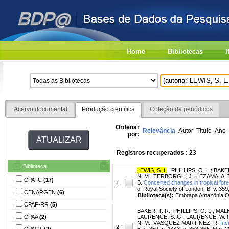
Home
Bibliotecas
I
Acervo documental
Produção científica
Coleção de periódicos
Ordenar
Relevância
Autor
Título
Ano
por:
Registros recuperados : 23
Biblioteca
LEWIS, S. L
.
;
PHILLIPS, O. L.
;
BAKER
N. M.
;
TERBORGH, J.
;
LEZAMA, A. 
CPATU
(17)
B.
Concerted changes in tropical for
1.
of Royal Society of London, B, v. 359
CENARGEN
(6)
Biblioteca(s):
Embrapa Amazônia Or
CPAF-RR
(5)
BAKER, T. R.
;
PHILLIPS, O. L.
;
MALH
CPAA
(2)
LAURENCE, S. G.
;
LAURENCE, W. F
N. M.
;
VÁSQUEZ MARTÍNEZ, R.
Inc
2.
CPACT
(2)
B, v. 359, n. 1443, p. 353-365, Mar. 20