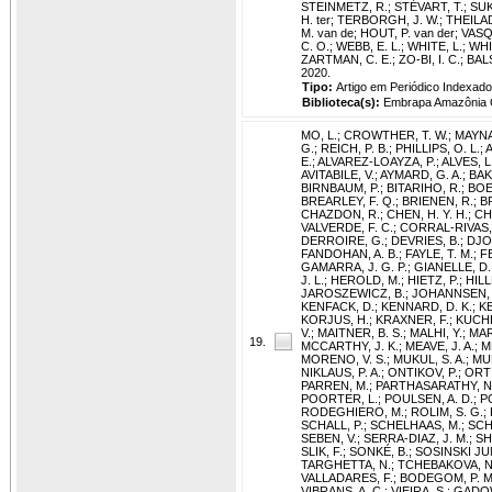
STEINMETZ, R.
;
STÉVART, T.
;
SUK
H. ter
;
TERBORGH, J. W.
;
THEILAD
M. van de
;
HOUT, P. van der
;
VASQ
C. O.
;
WEBB, E. L.
;
WHITE, L.
;
WHI
ZARTMAN, C. E.
;
ZO-BI, I. C.
;
BALS
2020.
Tipo:
Artigo em Periódico Indexado
Biblioteca(s):
Embrapa Amazônia O
MO, L.
;
CROWTHER, T. W.
;
MAYNA
G.
;
REICH, P. B.
;
PHILLIPS, O. L.
;
E.
;
ALVAREZ-LOAYZA, P.
;
ALVES, L.
AVITABILE, V.
;
AYMARD, G. A.
;
BAK
BIRNBAUM, P.
;
BITARIHO, R.
;
BOE
BREARLEY, F. Q.
;
BRIENEN, R.
;
B
CHAZDON, R.
;
CHEN, H. Y. H.
;
CH
VALVERDE, F. C.
;
CORRAL-RIVAS, 
DERROIRE, G.
;
DEVRIES, B.
;
DJO
FANDOHAN, A. B.
;
FAYLE, T. M.
;
F
GAMARRA, J. G. P.
;
GIANELLE, D.
J. L.
;
HEROLD, M.
;
HIETZ, P.
;
HILL
JAROSZEWICZ, B.
;
JOHANNSEN, V
KENFACK, D.
;
KENNARD, D. K.
;
K
KORJUS, H.
;
KRAXNER, F.
;
KUCHE
V.
;
MAITNER, B. S.
;
MALHI, Y.
;
MAR
19.
MCCARTHY, J. K.
;
MEAVE, J. A.
;
M
MORENO, V. S.
;
MUKUL, S. A.
;
MU
NIKLAUS, P. A.
;
ONTIKOV, P.
;
ORTI
PARREN, M.
;
PARTHASARATHY, N
POORTER, L.
;
POULSEN, A. D.
;
P
RODEGHIERO, M.
;
ROLIM, S. G.
;
SCHALL, P.
;
SCHELHAAS, M.
;
SCH
SEBEN, V.
;
SERRA-DIAZ, J. M.
;
SH
SLIK, F.
;
SONKÉ, B.
;
SOSINSKI JUN
TARGHETTA, N.
;
TCHEBAKOVA, N
VALLADARES, F.
;
BODEGOM, P. M.
VIBRANS, A. C.
;
VIEIRA, S.
;
GADOW,