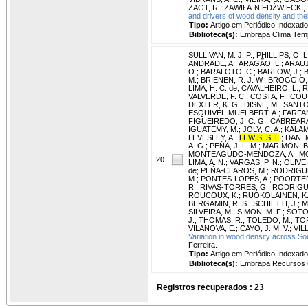
ZAGT, R.
;
ZAWIŁA-NIEDŹWIECKI, 
and drivers of wood density and the
Tipo:
Artigo em Periódico Indexado
Biblioteca(s):
Embrapa Clima Tem
SULLIVAN, M. J. P.
;
PHILLIPS, O. L
ANDRADE, A.
;
ARAGÃO, L.
;
ARAUJ
O.
;
BARALOTO, C.
;
BARLOW, J.
;
M.
;
BRIENEN, R. J. W.
;
BROGGIO, I
LIMA, H. C. de
;
CAVALHEIRO, L.
;
R
VALVERDE, F. C.
;
COSTA, F.
;
COUT
DEXTER, K. G.
;
DISNE, M.
;
SANTO,
ESQUIVEL-MUELBERT, A.
;
FARFAN
FIGUEIREDO, J. C. G.
;
CABREARA,
IGUATEMY, M.
;
JOLY, C. A.
;
KALAM
LEVESLEY, A.
;
LEWIS, S. L
.
;
DAN, M
A. G.
;
PEÑA, J. L. M.
;
MARIMON, B.
MONTEAGUDO-MENDOZA, A.
;
MO
20.
LIMA, A. N.
;
VARGAS, P. N.
;
OLIVEI
de
;
PEÑA-CLAROS, M.
;
RODRIGUES,
M.
;
PONTES-LOPES, A.
;
POORTER
R.
;
RIVAS-TORRES, G.
;
RODRIGUE
ROUCOUX, K.
;
RUOKOLAINEN, K
BERGAMIN, R. S.
;
SCHIETTI, J.
;
M
SILVEIRA, M.
;
SIMON, M. F.
;
SOTO-
J.
;
THOMAS, R.
;
TOLEDO, M.
;
TO
VILANOVA, E.
;
CAYO, J. M. V.
;
VIL
Variation in wood density across Sou
Ferreira.
Tipo:
Artigo em Periódico Indexado
Biblioteca(s):
Embrapa Recursos G
Registros recuperados : 23