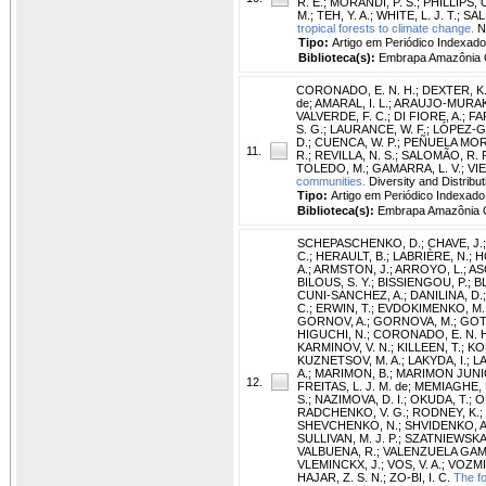
R. E.
;
MORANDI, P. S.
;
PHILLIPS, O
M.
;
TEH, Y. A.
;
WHITE, L. J. T.
;
SAL
tropical forests to climate change.
Na
Tipo:
Artigo em Periódico Indexado
Biblioteca(s):
Embrapa Amazônia O
CORONADO, E. N. H.
;
DEXTER, K.
de
;
AMARAL, I. L.
;
ARAUJO-MURAKA
VALVERDE, F. C.
;
DI FIORE, A.
;
FA
S. G.
;
LAURANCE, W. F.
;
LÓPEZ-G
D.
;
CUENCA, W. P.
;
PEÑUELA MORA
11.
R.
;
REVILLA, N. S.
;
SALOMÃO, R. P
TOLEDO, M.
;
GAMARRA, L. V.
;
VIE
communities.
Diversity and Distribut
Tipo:
Artigo em Periódico Indexado
Biblioteca(s):
Embrapa Amazônia O
SCHEPASCHENKO, D.
;
CHAVE, J.
C.
;
HERAULT, B.
;
LABRIÈRE, N.
;
H
A.
;
ARMSTON, J.
;
ARROYO, L.
;
AS
BILOUS, S. Y.
;
BISSIENGOU, P.
;
B
CUNI-SANCHEZ, A.
;
DANILINA, D.
C.
;
ERWIN, T.
;
EVDOKIMENKO, M.
GORNOV, A.
;
GORNOVA, M.
;
GOT
HIGUCHI, N.
;
CORONADO, E. N. H
KARMINOV, V. N.
;
KILLEEN, T.
;
KOF
KUZNETSOV, M. A.
;
LAKYDA, I.
;
LA
A.
;
MARIMON, B.
;
MARIMON JUNIO
12.
FREITAS, L. J. M. de
;
MEMIAGHE, 
S.
;
NAZIMOVA, D. I.
;
OKUDA, T.
;
O
RADCHENKO, V. G.
;
RODNEY, K.
;
SHEVCHENKO, N.
;
SHVIDENKO, A
SULLIVAN, M. J. P.
;
SZATNIEWSKA,
VALBUENA, R.
;
VALENZUELA GAM
VLEMINCKX, J.
;
VOS, V. A.
;
VOZMIT
HAJAR, Z. S. N.
;
ZO-BI, I. C.
The fo