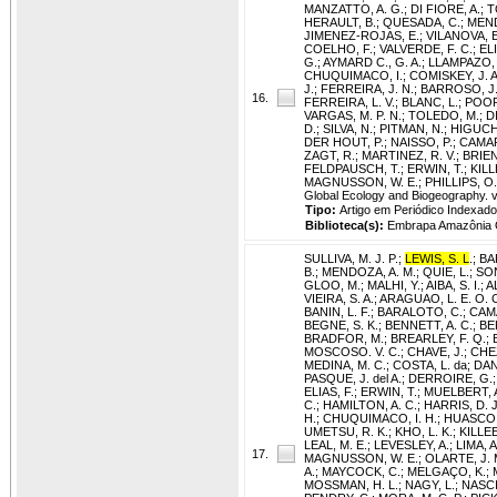
MANZATTO, A. G.
;
DI FIORE, A.
;
T
HERAULT, B.
;
QUESADA, C.
;
MEND
JIMENEZ-ROJAS, E.
;
VILANOVA, E
COELHO, F.
;
VALVERDE, F. C.
;
ELI
G.
;
AYMARD C., G. A.
;
LLAMPAZO, 
CHUQUIMACO, I.
;
COMISKEY, J. A
J.
;
FERREIRA, J. N.
;
BARROSO, J.
16.
FERREIRA, L. V.
;
BLANC, L.
;
POOR
VARGAS, M. P. N.
;
TOLEDO, M.
;
D
D.
;
SILVA, N.
;
PITMAN, N.
;
HIGUCHI
DER HOUT, P.
;
NAISSO, P.
;
CAMAR
ZAGT, R.
;
MARTINEZ, R. V.
;
BRIEN
FELDPAUSCH, T.
;
ERWIN, T.
;
KILL
MAGNUSSON, W. E.
;
PHILLIPS, O.
Global Ecology and Biogeography. v
Tipo:
Artigo em Periódico Indexado
Biblioteca(s):
Embrapa Amazônia O
SULLIVA, M. J. P.
;
LEWIS, S. L
.
;
BA
B.
;
MENDOZA, A. M.
;
QUIE, L.
;
SON
GLOO, M.
;
MALHI, Y.
;
AIBA, S. I.
;
A
VIEIRA, S. A.
;
ARAGUAO, L. E. O. 
BANIN, L. F.
;
BARALOTO, C.
;
CAMA
BEGNE, S. K.
;
BENNETT, A. C.
;
BE
BRADFOR, M.
;
BREARLEY, F. Q.
;
MOSCOSO. V. C.
;
CHAVE, J.
;
CHE
MEDINA, M. C.
;
COSTA, L. da
;
DAN
PASQUE, J. del A.
;
DERROIRE, G.
ELIAS, F.
;
ERWIN, T.
;
MUELBERT, A
C.
;
HAMILTON, A. C.
;
HARRIS, D. J
H.
;
CHUQUIMACO, I. H.
;
HUASCO,
UMETSU, R. K.
;
KHO, L. K.
;
KILLEE
LEAL, M. E.
;
LEVESLEY, A.
;
LIMA, A
17.
MAGNUSSON, W. E.
;
OLARTE, J. 
A.
;
MAYCOCK, C.
;
MELGAÇO, K.
;
MOSSMAN, H. L.
;
NAGY, L.
;
NASC