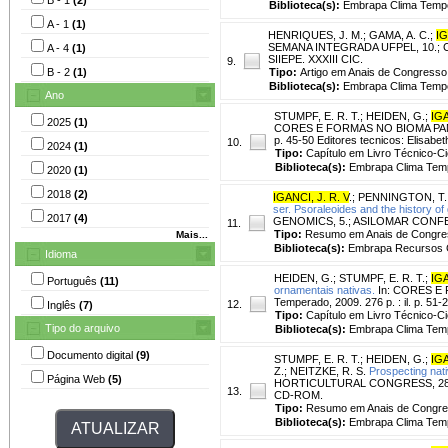
Biblioteca(s):
Embrapa Clima Temp
A - 1
(1)
HENRIQUES, J. M.
;
GAMA, A. C.
;
IG
SEMANA INTEGRADA UFPEL, 10.; CON
A - 4
(1)
SIIEPE. XXXIII CIC.
9.
B - 2
(1)
Tipo:
Artigo em Anais de Congresso
Biblioteca(s):
Embrapa Clima Temp
Ano
STUMPF, E. R. T.
;
HEIDEN, G.
;
IGA
2025
(1)
CORES E FORMAS NO BIOMA PAMPA:
p. 45-50 Editores tecnicos: Elisabe
10.
2024
(1)
Tipo:
Capítulo em Livro Técnico-Cie
Biblioteca(s):
Embrapa Clima Tem
2020
(1)
2018
(2)
IGANCI, J. R. V
.
;
PENNINGTON, T.
ser. Psoraleoides and the history of
2017
(4)
GENOMICS, 5.; ASILOMAR CONFERENCE
11.
Tipo:
Resumo em Anais de Congre
Mais...
Biblioteca(s):
Embrapa Recursos G
Idioma
HEIDEN, G.
;
STUMPF, E. R. T.
;
IGA
Português
(11)
ornamentais nativas.
In: CORES E 
Temperado, 2009. 276 p. : il. p. 51-
12.
Inglês
(7)
Tipo:
Capítulo em Livro Técnico-Cie
Tipo do arquivo
Biblioteca(s):
Embrapa Clima Tem
Documento digital
(9)
STUMPF, E. R. T.
;
HEIDEN, G.
;
IGA
Z.
;
NEITZKE, R. S.
Prospecting nati
Página Web
(5)
HORTICULTURAL CONGRESS, 28., 2010
13.
CD-ROM.
Tipo:
Resumo em Anais de Congr
Biblioteca(s):
Embrapa Clima Tem