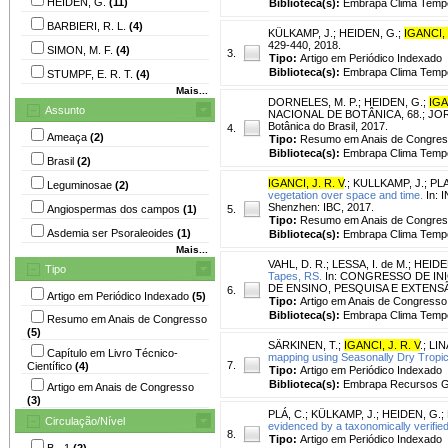
HEIDEN, G.
(11)
Biblioteca(s):
Embrapa Clima Temp
BARBIERI, R. L.
(4)
KÜLKAMP, J.
;
HEIDEN, G.
;
IGANCI, 
429-440, 2018.
SIMON, M. F.
(4)
3.
Tipo:
Artigo em Periódico Indexado
Biblioteca(s):
Embrapa Clima Temp
STUMPF, E. R. T.
(4)
Mais...
DORNELES, M. P.
;
HEIDEN, G.
;
IGA
Assunto
NACIONAL DE BOTÂNICA, 68.; JORNAD
Botânica do Brasil, 2017.
4.
Ameaça
(2)
Tipo:
Resumo em Anais de Congre
Biblioteca(s):
Embrapa Clima Temp
Brasil
(2)
IGANCI, J. R. V
.
;
KULLKAMP, J.
;
PLA
Leguminosae
(2)
vegetation over space and time.
In: 
Shenzhen: IBC, 2017.
Angiospermas dos campos
(1)
5.
Tipo:
Resumo em Anais de Congre
Asdemia ser Psoraleoides
(1)
Biblioteca(s):
Embrapa Clima Temp
Mais...
VAHL, D. R.
;
LESSA, I. de M.
;
HEIDE
Tipo
Tapes, RS.
In: CONGRESSO DE INI
DE ENSINO, PESQUISA E EXTENSÃO, 4.
6.
Artigo em Periódico Indexado
(5)
Tipo:
Artigo em Anais de Congresso
Biblioteca(s):
Embrapa Clima Temp
Resumo em Anais de Congresso
(5)
SÄRKINEN, T.
;
IGANCI, J. R. V
.
;
LIN
Capítulo em Livro Técnico-
mapping using Seasonally Dry Tropic
7.
Científico
(4)
Tipo:
Artigo em Periódico Indexado
Biblioteca(s):
Embrapa Recursos Ge
Artigo em Anais de Congresso
(3)
PLÁ, C.
;
KÜLKAMP, J.
;
HEIDEN, G.
;
Circulação/Nível
evidenced by a taxonomically verified
8.
Tipo:
Artigo em Periódico Indexado
B - 1
(2)