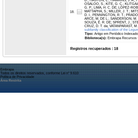
OSALOO, S.
;
KITE, G. C.
;
KLITGAA
G. P.
;
LIMA, H. C. DE
;
LÓPEZ-ROBE
MATTAPHA, S.
;
MILLER, J. T.
;
MIT
18.
D. I.
;
PENNINGTON, R. T.
;
PRADO,
ARCE, M. DE L.
;
SANDERSON, M. 
SOUZA, É. R. DE
;
SPRENT, J.
;
STE
CRUZ, D. T. da
;
VATANPARAST, M.
subfamily classification of the Le
Tipo:
Artigo em Periódico Indexado
Biblioteca(s):
Embrapa Recursos G
Registros recuperados : 18
Embrapa
Todos os direitos reservados, conforme Lei n° 9.610
Política de Privacidade
Área Restrita