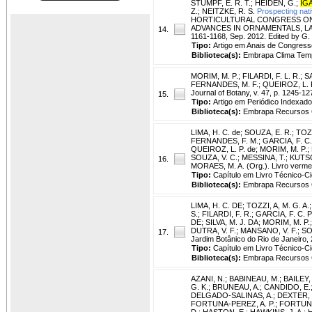
STUMPF, E. R. T.
;
HEIDEN, G.
;
IGA
Z.
;
NEITZKE, R. S.
Prospecting nati
HORTICULTURAL CONGRESS ON 
ADVANCES IN ORNAMENTALS, LANDS
14.
1161-1168, Sep. 2012. Edited by G.
Tipo:
Artigo em Anais de Congress
Biblioteca(s):
Embrapa Clima Tem
MORIM, M. P.
;
FILARDI, F. L. R.
;
SA
FERNANDES, M. F.
;
QUEIROZ, L. 
Journal of Botany, v. 47, p. 1245-12
15.
Tipo:
Artigo em Periódico Indexado
Biblioteca(s):
Embrapa Recursos G
LIMA, H. C. de
;
SOUZA, E. R.
;
TOZI
FERNANDES, F. M.
;
GARCIA, F. C.
QUEIROZ, L. P. de
;
MORIM, M. P.
;
SOUZA, V. C.
;
MESSINA, T.
;
KUTSC
16.
MORAES, M. A. (Org.). Livro vermel
Tipo:
Capítulo em Livro Técnico-Cie
Biblioteca(s):
Embrapa Recursos G
LIMA, H. C. DE
;
TOZZI, A, M. G. A.
S.
;
FILARDI, F. R.
;
GARCIA, F. C. P
DE
;
SILVA, M. J. DA
;
MORIM, M. P.
DUTRA, V. F.
;
MANSANO, V. F.
;
SO
17.
Jardim Botânico do Rio de Janeiro,
Tipo:
Capítulo em Livro Técnico-Cie
Biblioteca(s):
Embrapa Recursos G
AZANI, N.
;
BABINEAU, M.
;
BAILEY,
G. K.
;
BRUNEAU, A.
;
CANDIDO, E.
DELGADO-SALINAS, A.
;
DEXTER, 
FORTUNA-PEREZ, A. P.
;
FORTUNA
D.
;
HASTON, E.
;
HAWKINS, J. A.
;
H