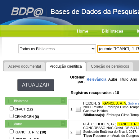
Home
Bibliotecas
I
Acervo documental
Produção científica
Coleção de periódicos
Ordenar
Relevância
Autor
Título
Ano
por:
Registros recuperados : 18
Biblioteca
HEIDEN, G
;
IGANCI, J. R. V
.
Sobre a
2009. Pelotas: Embrapa Clima Tempera
CPACT
(12)
1.
Gustavo Heiden
Biblioteca(s):
Embrapa Clima Temp
CENARGEN
(6)
Autor
PLÁ, C.
;
HEIDEN, G.
;
IGANCI, J. R. 
CONGRESSO NACIONAL DE BOTÂNICA, 
Sociedade Botânica do Brasil, 2017.
IGANCI, J. R. V.
(18)
2.
Tipo:
Resumo em Anais de Congre