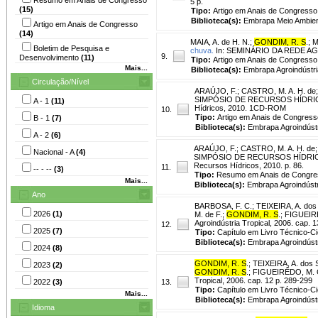
5 p.
(15)
Tipo:
Artigo em Anais de Congresso
Biblioteca(s):
Embrapa Meio Ambien
Artigo em Anais de Congresso
(14)
MAIA, A. de H. N.
;
GONDIM, R. S
.
;
M
Boletim de Pesquisa e
chuva.
In: SEMINÁRIO DA REDE AGROH
9.
Desenvolvimento
(11)
Tipo:
Artigo em Anais de Congresso
Mais...
Biblioteca(s):
Embrapa Agroindústri
Circulação/Nível
ARAÚJO, F.
;
CASTRO, M. A. H. de
SIMPÓSIO DE RECURSOS HÍDRICOS D
A - 1
(11)
Hídricos, 2010. 1CD-ROM
10.
Tipo:
Artigo em Anais de Congress
B - 1
(7)
Biblioteca(s):
Embrapa Agroindústr
A - 2
(6)
ARAÚJO, F.
;
CASTRO, M. A. H. de
Nacional - A
(4)
SIMPÓSIO DE RECURSOS HÍDRICOS D
Recursos Hídricos, 2010. p. 86.
11.
-- - --
(3)
Tipo:
Resumo em Anais de Congre
Mais...
Biblioteca(s):
Embrapa Agroindústri
Ano
BARBOSA, F. C.
;
TEIXEIRA, A. dos
2026
(1)
M. de F.;
GONDIM, R. S
.; FIGUEIR
Agroindústria Tropical, 2006. cap. 
12.
2025
(7)
Tipo:
Capítulo em Livro Técnico-Cie
Biblioteca(s):
Embrapa Agroindústr
2024
(8)
GONDIM, R. S
.
;
TEIXEIRA, A. dos 
2023
(2)
GONDIM, R. S
.; FIGUEIRÊDO, M. C.
Tropical, 2006. cap. 12 p. 289-299
2022
(3)
13.
Tipo:
Capítulo em Livro Técnico-Cie
Mais...
Biblioteca(s):
Embrapa Agroindústr
Idioma