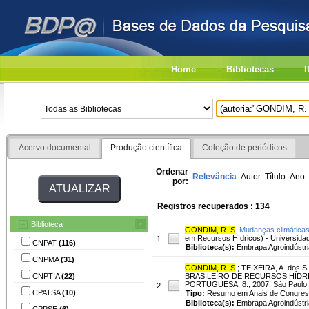
Home
Bibliotecas
I
Acervo documental
Produção científica
Coleção de periódicos
Ordenar
Relevância
Autor
Título
Ano
por:
Registros recuperados : 134
Biblioteca
GONDIM, R. S
.
Mudanças climáticas
em Recursos Hídricos) - Universidad
1.
CNPAT
(116)
Biblioteca(s):
Embrapa Agroindústria
CNPMA
(31)
GONDIM, R. S
.
;
TEIXEIRA, A. dos S.
CNPTIA
(22)
BRASILEIRO DE RECURSOS HÍDRI
PORTUGUESA, 8., 2007, São Paulo. 
2.
CPATSA
(10)
Tipo:
Resumo em Anais de Congre
Biblioteca(s):
Embrapa Agroindústria
CPPSE
(6)