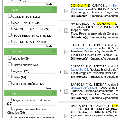
Mais...
GONDIM, R. S
.
;
CAMPOS, J. N.
Dem
severas).
In: CONGRESSO NACIONAL 
Autor
3.
Tipo:
Artigo em Anais de Congresso
Biblioteca(s):
Embrapa Agroindústria
GONDIM, R. S.
(131)
MAIA, A. de H. N.
(34)
MARQUES, A. A. A.
;
GONDIM, R. S
.
INICIAÇÃO CIENTÍFICA DA EMBRAPA 
EVANGELISTA, S. R. M.
(22)
Tropical, 2015.
4.
Tipo:
Resumo em Anais de Congre
FIGUEIREDO, M. C. B. de
(20)
Biblioteca(s):
Embrapa Agroindústria
CASTRO, M. A. H. de
(14)
BARBOSA, F. C.
;
TEIXEIRA, A. dos S
Mais...
a agricultura irrigada.
In: ROSA, M. d
Assunto
Fortaleza: Embrapa Agroindústria Tro
5.
Tipo:
Capítulo em Livro Técnico-Cien
Irrigação
(39)
Biblioteca(s):
Embrapa Agroindústria
Climate change
(36)
BARBOSA, F. C.
;
TEIXEIRA, A. dos S
Jaguaribe-CE.
Revista Brasileira de 
Irrigation
(20)
6.
Tipo:
Artigo em Periódico Indexado
Biblioteca(s):
Embrapa Agroindústria
Melão
(20)
Mudanças climáticas
(20)
BARBOSA, F. C.
;
TEIXEIRA, A. dos S
atividade agrícola.
In: ROSA, M. de F
Mais...
Fortaleza: Embrapa Agroindústria Tro
7.
Tipo
Tipo:
Capítulo em Livro Técnico-Cien
Biblioteca(s):
Embrapa Agroindústria
Artigo em Periódico Indexado
(37)
MAIA, A. de H. N.
;
HAMADA, E.
;
GON
Capítulo em Livro Técnico-
REUNIÃO ANUAL DA REGIÃO BRASI
APLICADA À EXPERIMENTAÇÃO AGRONÔ
Científico
(30)
impactos causados pelas mudanças cl
8.
Resumo em Anais de Congresso