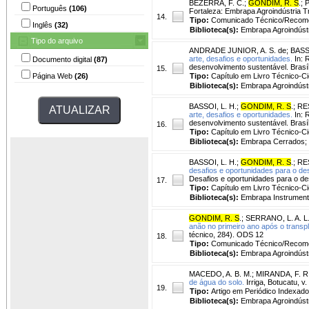
BEZERRA, F. C.
;
GONDIM, R. S
.
;
P
Português
(106)
Fortaleza: Embrapa Agroindústria T
14.
Tipo:
Comunicado Técnico/Recom
Inglês
(32)
Biblioteca(s):
Embrapa Agroindústr
Tipo do arquivo
ANDRADE JUNIOR, A. S. de
;
BASSO
arte, desafios e oportunidades.
In: 
Documento digital
(87)
desenvolvimento sustentável. Brasí
15.
Página Web
(26)
Tipo:
Capítulo em Livro Técnico-Cie
Biblioteca(s):
Embrapa Agroindústr
BASSOI, L. H.
;
GONDIM, R. S
.
;
RE
arte, desafios e oportunidades.
In: 
desenvolvimento sustentável. Brasíl
16.
Tipo:
Capítulo em Livro Técnico-Cie
Biblioteca(s):
Embrapa Cerrados; 
BASSOI, L. H.
;
GONDIM, R. S
.
;
RE
desafios e oportunidades para o de
Desafios e oportunidades para o de
17.
Tipo:
Capítulo em Livro Técnico-Cie
Biblioteca(s):
Embrapa Instrument
GONDIM, R. S
.
;
SERRANO, L. A. L
anão no primeiro ano após o transpl
técnico, 284). ODS 12
18.
Tipo:
Comunicado Técnico/Recom
Biblioteca(s):
Embrapa Agroindústr
MACEDO, A. B. M.
;
MIRANDA, F. R
de água do solo.
Irriga, Botucatu, v.
19.
Tipo:
Artigo em Periódico Indexado
Biblioteca(s):
Embrapa Agroindústr