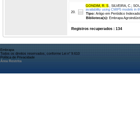
GONDIM, R. S
.
;
SILVEIRA, C.
;
SOU
availability using CMIP5 models in t
20.
Tipo:
Artigo em Periódico Indexado
Biblioteca(s):
Embrapa Agroindústr
Registros recuperados : 134
Embrapa
Todos os direitos reservados, conforme Lei n° 9.610
Política de Privacidade
Área Restrita