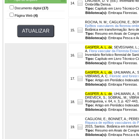
LINGNER, D. V. (Ed.). Inventário flo
14.
Ombrófila Densa.
Documento digital
(17)
Tipo:
Capítulo em Livro Técnico-Cie
Biblioteca(s):
Embrapa Florestas.
Página Web
(4)
ROCHA, N. M.
;
CAGLIONI, E.
;
BON
Epífitos vasculares da floresta omb
Botânica em transformação: livro de
15.
Tipo:
Resumo em Anais de Congr
Biblioteca(s):
Embrapa Pesca e Aq
GASPER, A. L. de
;
SEVEGNANI, L.
A.
Flora vascular da Floresta Estaci
Inventário florístico florestal de S
16.
Tipo:
Capítulo em Livro Técnico-Cie
Biblioteca(s):
Embrapa Florestas.
GASPER, A. L. de
;
UHLMANN, A.
;
S
VIBRANS, A. C.
Floristic and forest
17.
Tipo:
Artigo em Periódico Indexado
Biblioteca(s):
Embrapa Florestas.
GASPER, A. L. de
;
UHLMANN, A.
;
S
DREVECK, S.
;
SOBRAL, M.
;
VIBRA
Rodriguésia, v. 64, n. 3, p. 427-443,
18.
Tipo:
Artigo em Periódico Indexado
Biblioteca(s):
Embrapa Florestas.
CAGLIONI, E.
;
BONNET, A.
;
PEREIR
Riqueza de epífitos vasculares do P
2015, Santos. Botânica em transform
19.
Tipo:
Resumo em Anais de Congr
Biblioteca(s):
Embrapa Pesca e Aq