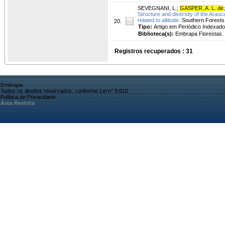
SEVEGNANI, L.
;
GASPER, A. L. de
Structure and diversity of the Arauca
related to altitude.
Southern Forests, 
20.
Tipo:
Artigo em Periódico Indexado
Biblioteca(s):
Embrapa Florestas.
Registros recuperados : 31
Embrapa
Todos os direitos reservados, conforme Lei n° 9.610
Política de Privacidade
Área Restrita