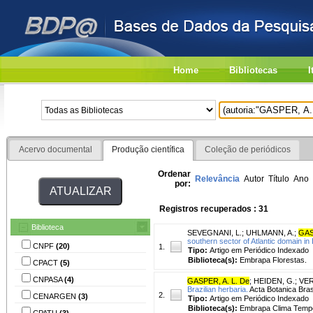
Home
Bibliotecas
I
Acervo documental
Produção científica
Coleção de periódicos
Ordenar
Relevância
Autor
Título
Ano
por:
Registros recuperados : 31
Biblioteca
SEVEGNANI, L.
;
UHLMANN, A.
;
GAS
southern sector of Atlantic domain in 
CNPF
(20)
1.
Tipo:
Artigo em Periódico Indexado
Biblioteca(s):
Embrapa Florestas.
CPACT
(5)
CNPASA
(4)
GASPER, A. L. De
;
HEIDEN, G.
;
VER
Brazilian herbaria.
Acta Botanica Brasi
2.
CENARGEN
(3)
Tipo:
Artigo em Periódico Indexado
Biblioteca(s):
Embrapa Clima Temp
CPATU
(3)