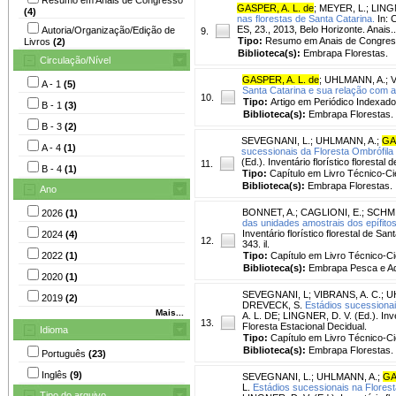
GASPER, A. L. de
;
MEYER, L.
;
LINGN
(4)
nas florestas de Santa Catarina.
In:
ES, 23., 2013, Belo Horizonte. Anais..
Autoria/Organização/Edição de
9.
Tipo:
Resumo em Anais de Congre
Livros
(2)
Biblioteca(s):
Embrapa Florestas.
Circulação/Nível
GASPER, A. L. de
;
UHLMANN, A.
;
V
A - 1
(5)
Santa Catarina e sua relação com a a
10.
Tipo:
Artigo em Periódico Indexado
B - 1
(3)
Biblioteca(s):
Embrapa Florestas.
B - 3
(2)
SEVEGNANI, L.
;
UHLMANN, A.
;
GA
A - 4
(1)
sucessionais da Floresta Ombrófila
(Ed.). Inventário florístico floresta
11.
B - 4
(1)
Tipo:
Capítulo em Livro Técnico-Cie
Biblioteca(s):
Embrapa Florestas.
Ano
BONNET, A.
;
CAGLIONI, E.
;
SCHMIT
2026
(1)
das unidades amostrais dos epífito
Inventário florístico florestal de S
2024
(4)
12.
343. il.
2022
(1)
Tipo:
Capítulo em Livro Técnico-Cie
Biblioteca(s):
Embrapa Pesca e Aq
2020
(1)
SEVEGNANI, L
;
VIBRANS, A. C.
;
U
2019
(2)
DREVECK, S.
Estádios sucessionai
Mais...
A. L. DE; LINGNER, D. V. (Ed.). Inve
13.
Floresta Estacional Decidual.
Idioma
Tipo:
Capítulo em Livro Técnico-Cie
Biblioteca(s):
Embrapa Florestas.
Português
(23)
Inglês
(9)
SEVEGNANI, L.
;
UHLMANN, A.
;
GA
L.
Estádios sucessionais na Flores
Tipo do arquivo