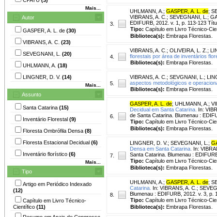
Mais...
UHLMANN, A.
;
GASPER, A. L. de
;
SE
VIBRANS, A. C.; SEVEGNANI, L.; GASPE
Autor
EDIFURB, 2012. v. 1, p. 113-123 Títu
3.
Tipo:
Capítulo em Livro Técnico-Cien
GASPER, A. L. de
(30)
Biblioteca(s):
Embrapa Florestas.
VIBRANS, A. C.
(23)
VIBRANS, A. C.
;
OLIVEIRA, L. Z.
;
LI
SEVEGNANI, L.
(20)
florestais por área de inventários flor
4.
Biblioteca(s):
Embrapa Florestas.
UHLMANN, A.
(18)
LINGNER, D. V.
(14)
VIBRANS, A. C.
;
SEVGNANI, L.
;
LIN
aspectos metodológicos e operaciona
5.
Mais...
Biblioteca(s):
Embrapa Florestas.
Assunto
GASPER, A. L. de
;
UHLMANN, A.
;
VI
Santa Catarina
(15)
Decidual em Santa Catarina.
In: VIBR
de Santa Catarina. Blumenau : EDIFUR
6.
Inventário Florestal
(9)
Tipo:
Capítulo em Livro Técnico-Cien
Biblioteca(s):
Embrapa Florestas.
Floresta Ombrófila Densa
(8)
Floresta Estacional Decidual
(6)
LINGNER, D. V.
;
SEVEGNANI, L.
;
GA
Densa em Santa Catarina.
In: VIBRAN
Inventário florístico
(6)
Santa Catarina. Blumenau : EDIFURB, 
7.
Tipo:
Capítulo em Livro Técnico-Cien
Mais...
Biblioteca(s):
Embrapa Florestas.
Tipo
UHLMANN, A.
;
GASPER, A. L. de
;
SE
Artigo em Periódico Indexado
Catarina.
In: VIBRANS, A. C.; SEVEGNA
(12)
Blumenau : EDIFURB, 2012. v. 3, p. 1
8.
Tipo:
Capítulo em Livro Técnico-Cien
Capítulo em Livro Técnico-
Científico
(11)
Biblioteca(s):
Embrapa Florestas.
Resumo em Anais de Congresso