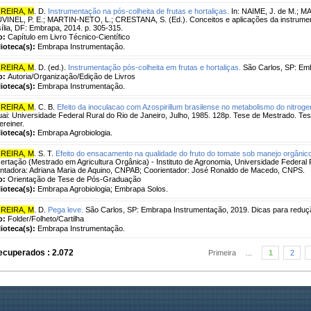
REIRA, M
. D.
Instrumentação na pós-colheita de frutas e hortaliças.
In: NAIME, J. de M.; MA
INEL, P. E.; MARTIN-NETO, L.; CRESTANA, S. (Ed.). Conceitos e aplicações da instrument
ília, DF: Embrapa, 2014. p. 305-315.
o:
Capítulo em Livro Técnico-Científico
lioteca(s):
Embrapa Instrumentação.
REIRA, M
. D. (ed.).
Instrumentação pós-colheita em frutas e hortaliças.
São Carlos, SP: Emb
o:
Autoria/Organização/Edição de Livros
lioteca(s):
Embrapa Instrumentação.
REIRA, M
. C. B.
Efeito da inoculacao com Azospirillum brasilense no metabolismo do nitrogen
uai: Universidade Federal Rural do Rio de Janeiro, Julho, 1985. 128p. Tese de Mestrado. T
reiner.
lioteca(s):
Embrapa Agrobiologia.
REIRA, M
. S. T.
Efeito do ensacamento na qualidade do fruto do tomate sob manejo orgânic
ertação (Mestrado em Agricultura Orgânica) - Instituto de Agronomia, Universidade Federal 
ntadora: Adriana Maria de Aquino, CNPAB; Coorientador: José Ronaldo de Macedo, CNPS.
o:
Orientação de Tese de Pós-Graduação
lioteca(s):
Embrapa Agrobiologia; Embrapa Solos.
REIRA, M
. D.
Pega leve.
São Carlos, SP: Embrapa Instrumentação, 2019. Dicas para reduçã
o:
Folder/Folheto/Cartilha
lioteca(s):
Embrapa Instrumentação.
ecuperados : 2.072
Primeira
...
1
2