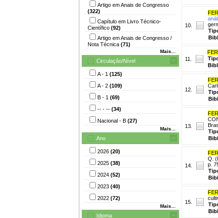
Artigo em Anais de Congresso
(322)
FER
aná
Capítulo em Livro Técnico-
germ
10.
Científico
(92)
Tip
Bib
Artigo em Anais de Congresso /
Nota Técnica
(71)
Mais...
FER
Tip
11.
Circulação/Nível
Bib
A - 1
(125)
FER
A - 2
(109)
Carl
12.
Tip
B - 1
(69)
Bib
-- - --
(34)
FER
CON
Nacional - B
(27)
Bras
13.
Mais...
Tip
Ano
Bib
2026
(20)
FER
Q. (
2025
(38)
p. 7
14.
Tip
2024
(52)
Bib
2023
(40)
FER
2022
(72)
cult
15.
Tip
Mais...
Bib
Idioma