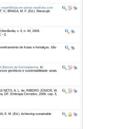
: experiência em outras espécies com
. V.; BRAGA, M. F. (Ed.). Maracujá:
erlândia, v. 4, n. 44, 2009.
C - 0
beneficiamento de frutas e hortaliças. São
 em Bancos de Germoplasma.
In:
genéticos e sustentabilidade: anais.
IAS NETO, A. L. de; RIBEIRO JÚNIOR, W.
ina, DF: Embrapa Cerrados, 2008. cap. 3,
A, E. M. (Ed.). Achieving sustainable