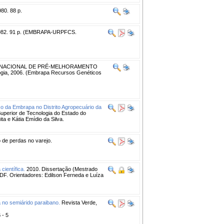
80. 88 p.
982. 91 p. (EMBRAPA-URPFCS.
RNACIONAL DE PRÉ-MELHORAMENTO
logia, 2006. (Embrapa Recursos Genéticos
co da Embrapa no Distrito Agropecuário da
uperior de Tecnologia do Estado do
 e Kátia Emídio da Silva.
 de perdas no varejo.
científica.
2010. Dissertação (Mestrado
DF. Orientadores: Edilson Ferneda e Luíza
 no semiárido paraibano.
Revista Verde,
 - 5