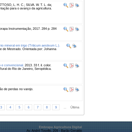
TTOSO, L. H. C.; SILVA. W. T. L. da;
ação para o avanço da agricultura.
rapa Instrumentação, 2017. 284 p. 284
io mineral em trigo (Triticum aestivum L.).
ese de Mestrado. Orientada por: Johanna
o e convencional.
2013. 33 f. il. color.
Rural do Rio de Janeiro, Seropédica.
o de perdas no varejo.
3
4
5
6
7
8
9
...
Última
Embrapa Agricultura Digital
Av. André Tosello, 209 - Barão Geraldo