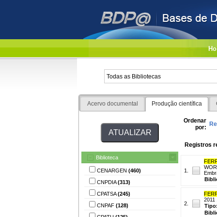
Ho
Acervo documental
Produção científica
Ordenar
Re
por:
Registros r
Biblioteca
FERR
WORK
CENARGEN
(460)
1.
Embra
Bibl
CNPDIA
(313)
CPATSA
(245)
FERR
2011 
2.
CNPAF
(128)
Tipo
Bibl
CPATU
(125)