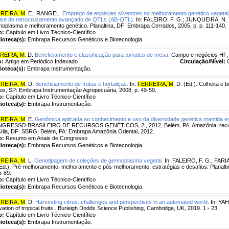
REIRA, M
. E.
;
RANGEL.
Emprego de espécies silvestres no melhoramento genético vegetal
lise de retrocruzamento avançado de QTLs (AB-QTL).
In: FALEIRO, F. G.; JUNQUEIRA, N. T
oplasma e melhoramento genético. Planaltina, DF: Embrapa Cerrados, 2005. p. p. 111-140.
o:
Capítulo em Livro Técnico-Científico
lioteca(s):
Embrapa Recursos Genéticos e Biotecnologia.
REIRA, M
. D.
Beneficiamento e classificação para tomates de mesa.
Campo e negócios HF, Ub
o:
Artigo em Periódico Indexado
Circulação/Nível:
lioteca(s):
Embrapa Instrumentação.
REIRA, M
. D.
Beneficiamento de frutas e hortaliças.
In:
FERREIRA, M
. D. (Ed.). Colheita e 
os, SP: Embrapa Instrumentação Agropecuária, 2008. p. 49-59.
o:
Capítulo em Livro Técnico-Científico
lioteca(s):
Embrapa Instrumentação.
REIRA, M
. E.
Genômica aplicada ao conhecimento e uso da diversidade genética mantida
GRESSO BRASILEIRO DE RECURSOS GENÉTICOS, 2., 2012, Belém, PA. Amazônia: recursos 
ília, DF: SBRG; Belém, PA: Embrapa Amazônia Oriental, 2012.
o:
Resumo em Anais de Congresso
lioteca(s):
Embrapa Recursos Genéticos e Biotecnologia.
REIRA, M
. L.
Genotipagem de coleções de germoplasma vegetal.
In: FALEIRO, F. G.; FAR
Ed.). Pré-melhoramento, melhoramento e pós-melhoramento: estratégias e desafios. Planalt
5-89.
o:
Capítulo em Livro Técnico-Científico
lioteca(s):
Embrapa Recursos Genéticos e Biotecnologia.
REIRA, M
. D.
Harvesting citrus: challenges and perspectives in an automated world.
In: YAHI
ivation of tropical fruits . Burleigh Dodds Science Publishing, Cambridge, UK, 2019. 1 - 23
o:
Capítulo em Livro Técnico-Científico
lioteca(s):
Embrapa Instrumentação.