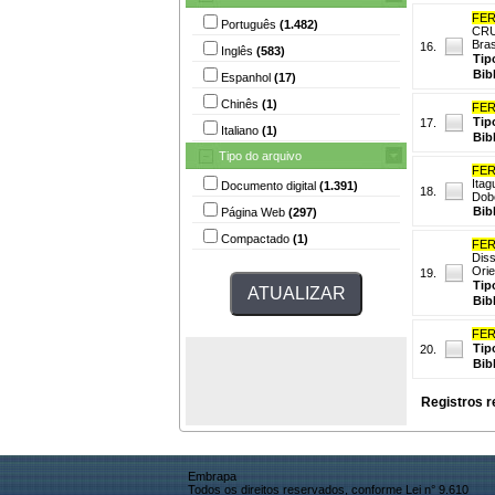
FER
Português
(1.482)
CRUV
Bras
16.
Inglês
(583)
Tip
Bib
Espanhol
(17)
Chinês
(1)
FER
Tip
17.
Italiano
(1)
Bib
Tipo do arquivo
FER
Itag
Documento digital
(1.391)
18.
Dobe
Bib
Página Web
(297)
Compactado
(1)
FER
Diss
Orie
19.
Tip
Bib
FER
Tip
20.
Bib
Registros r
Embrapa
Todos os direitos reservados, conforme Lei n° 9.610