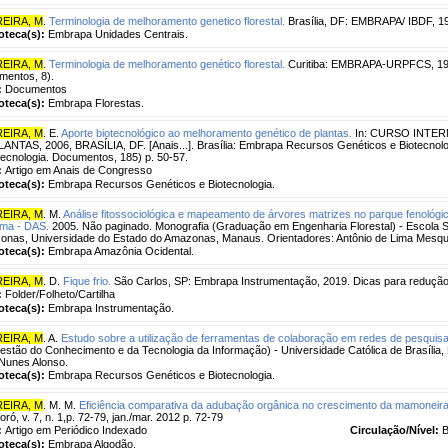
EIRA, M
.
Terminologia de melhoramento genetico florestal.
Brasília, DF: EMBRAPA/ IBDF, 19
ioteca(s):
Embrapa Unidades Centrais.
EIRA, M
.
Terminologia de melhoramento genético florestal.
Curitiba: EMBRAPA-URPFCS, 1
entos, 8).
:
Documentos
ioteca(s):
Embrapa Florestas.
EIRA, M
. E.
Aporte biotecnológico ao melhoramento genético de plantas.
In: CURSO INTE
ANTAS, 2006, BRASÍLIA, DF. [Anais...]. Brasília: Embrapa Recursos Genéticos e Biotecno
tecnologia. Documentos, 185) p. 50-57.
:
Artigo em Anais de Congresso
ioteca(s):
Embrapa Recursos Genéticos e Biotecnologia.
EIRA, M
. M.
Análise fitossociológica e mapeamento de árvores matrizes no parque fenológi
ama - DAS.
2005. Não paginado. Monografia (Graduação em Engenharia Florestal) - Escola S
nas, Universidade do Estado do Amazonas, Manaus. Orientadores: Antônio de Lima Mesquita
ioteca(s):
Embrapa Amazônia Ocidental.
EIRA, M
. D.
Fique frio.
São Carlos, SP: Embrapa Instrumentação, 2019. Dicas para redução
:
Folder/Folheto/Cartilha
ioteca(s):
Embrapa Instrumentação.
EIRA, M
. A.
Estudo sobre a utilização de ferramentas de colaboração em redes de pesquisa 
stão do Conhecimento e da Tecnologia da Informação) - Universidade Católica de Brasília, 
Nunes Alonso.
ioteca(s):
Embrapa Recursos Genéticos e Biotecnologia.
EIRA, M
. M. M.
Eficiência comparativa da adubação orgânica no crescimento da mamoneira
ró, v. 7, n. 1,p. 72-79, jan./mar. 2012 p. 72-79
:
Artigo em Periódico Indexado
Circulação/Nível:
B
ioteca(s):
Embrapa Algodão.