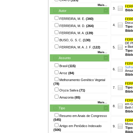
Mais...
FERR
3.
Bibl
Autor
FERREIRA, M. E.
(340)
FERR
Docum
4.
FERREIRA, M. D.
(264)
Tipo
Bibl
FERREIRA, M. A.
(139)
FERR
BUSO, G. S. C.
(130)
DE PL
e Bio
FERREIRA, M. A. J. F.
(122)
5.
Tipo
Mais...
Bibl
Assunto
FERR
Brasil
(115)
Sufr
6.
Amazo
Arroz
(84)
Bibl
Melhoramento Genético Vegetal
FERR
(78)
Tipo
7.
Oryza Sativa
(71)
Bibl
Amazonia
(65)
FERR
Mais...
em Ge
8.
Beth 
Tipo
Bibl
Resumo em Anais de Congresso
(545)
FERR
Mosso
Artigo em Periódico Indexado
9.
Tipo
(506)
Bibl