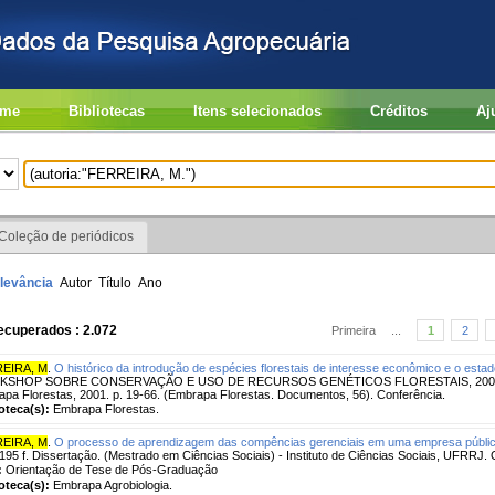
me
Bibliotecas
Itens selecionados
Créditos
Aj
Coleção de periódicos
levância
Autor
Título
Ano
ecuperados : 2.072
Primeira
...
1
2
EIRA, M
.
O histórico da introdução de espécies florestais de interesse econômico e o esta
SHOP SOBRE CONSERVAÇÃO E USO DE RECURSOS GENÉTICOS FLORESTAIS, 2000, Pa
pa Florestas, 2001. p. 19-66. (Embrapa Florestas. Documentos, 56). Conferência.
ioteca(s):
Embrapa Florestas.
EIRA, M
.
O processo de aprendizagem das compências gerenciais em uma empresa públic
195 f. Dissertação. (Mestrado em Ciências Sociais) - Instituto de Ciências Sociais, UFRRJ. O
:
Orientação de Tese de Pós-Graduação
ioteca(s):
Embrapa Agrobiologia.