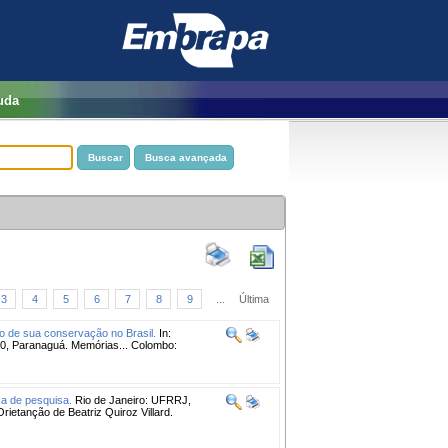
uda
3
4
5
6
7
8
9
...
Última
do de sua conservação no Brasil.
In:
ranaguá. Memórias... Colombo:
a de pesquisa.
Rio de Janeiro: UFRRJ,
rietanção de Beatriz Quiroz Villard.