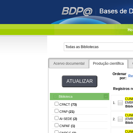
Ho
Acervo documental
Produção científica
Ordenar
Re
por:
Registros r
Biblioteca
CUNH
EMBR
1.
CPACT
(73)
Bibl
CPAP
(21)
CUNH
AI-SEDE
(2)
(EMB
2.
Bibl
CNPAF
(1)
CUNH
CNPGC
(1)