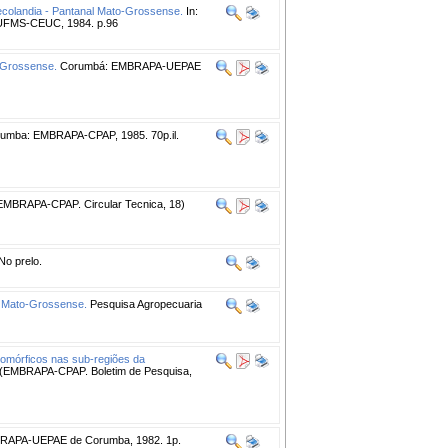
hecolandia - Pantanal Mato-Grossense.
In:
UFMS-CEUC, 1984. p.96
-Grossense.
Corumbá: EMBRAPA-UEPAE
umba: EMBRAPA-CPAP, 1985. 70p.il.
EMBRAPA-CPAP. Circular Tecnica, 18)
No prelo.
al Mato-Grossense.
Pesquisa Agropecuaria
romórficos nas sub-regiões da
(EMBRAPA-CPAP. Boletim de Pesquisa,
APA-UEPAE de Corumba, 1982. 1p.