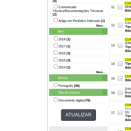
(4)
CUN
SEM
Comunicado
11.
Bib
Técnico/Recomendações Técnicas
(2)
CUN
Artigo em Periódico Indexado
(1)
Cor
12.
Mais...
Tip
Bib
Ano
2018
(1)
CUN
(EM
13.
2017
(1)
Tip
Bib
2016
(3)
CUN
2015
(3)
Tip
14.
2014
(1)
Bib
Mais...
CUN
Idioma
15.
Bib
Português
(96)
DYNI
Tipo do arquivo
Bras
16.
Bib
Documento digital
(76)
CUN
Nhe
01)
17.
Tip
Bib
CUN