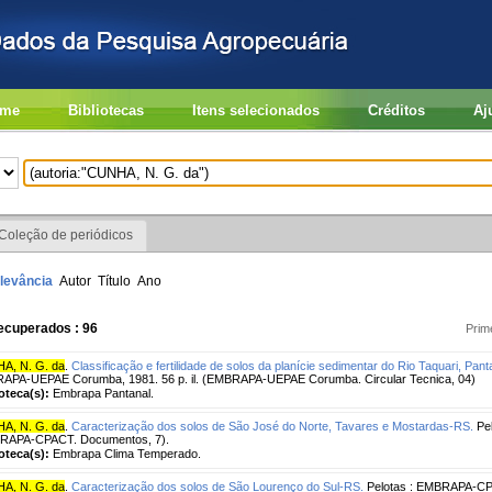
me
Bibliotecas
Itens selecionados
Créditos
Aj
Coleção de periódicos
levância
Autor
Título
Ano
ecuperados : 96
Prim
A, N. G. da
.
Classificação e fertilidade de solos da planície sedimentar do Rio Taquari, Pa
APA-UEPAE Corumba, 1981. 56 p. il. (EMBRAPA-UEPAE Corumba. Circular Tecnica, 04)
ioteca(s):
Embrapa Pantanal.
A, N. G. da
.
Caracterização dos solos de São José do Norte, Tavares e Mostardas-RS.
Pel
RAPA-CPACT. Documentos, 7).
ioteca(s):
Embrapa Clima Temperado.
A, N. G. da
.
Caracterização dos solos de São Lourenço do Sul-RS.
Pelotas : EMBRAPA-CP