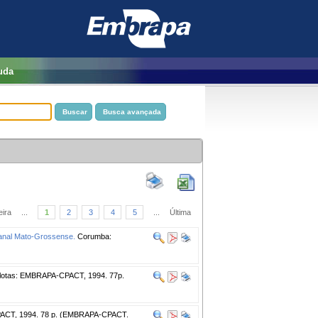
uda
eira
...
1
2
3
4
5
...
Última
ntanal Mato-Grossense.
Corumba:
otas: EMBRAPA-CPACT, 1994. 77p.
ACT, 1994. 78 p. (EMBRAPA-CPACT.