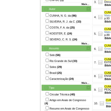
Docum
3.
Mais...
Bibl
Autor
CUNH
Mato
CUNHA, N. G. da
(96)
4.
p.93
SILVEIRA, R. J. da C.
(33)
Bibl
COSTA, F. A. da
(25)
CUNH
Mato
KOESTER, E.
(24)
5.
p.89
Bibl
SEVERO, C. R. S.
(24)
Mais...
CUNH
Assunto
Gros
6.
Bibl
Solo
(56)
CUNH
Rio Grande do Sul
(33)
EXTE
7.
Bibl
Solos
(29)
Brasil
(25)
CUNH
ENSI
8.
Caracterização
(24)
Bibl
Mais...
CUNH
Tipo
PESQ
9.
Bibl
Circular Técnica
(40)
Artigo em Anais de Congresso
CUN
Gro
(4)
10.
Bib
Resumo em Anais de Congresso