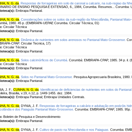
HA, N. G. da
.
Respostas de forrageiras em solo de caronal a calcario, na sub-regiao da N
INARIO DE ENSINO PESQUISA E EXTENSAO, 6., 1984, Corumba. Resumos... Corumba: 
lioteca(s):
Embrapa Pantanal.
HA, N. G. da
.
Considerações sobre os solos da sub-região da Nhecolândia, Pantanal Mato
umbá, 1980. 45 p. (EMBRAPA-UEPAE Corumba. Circular Técnica, 01)
o:
Circular Técnica
lioteca(s):
Embrapa Pantanal.
HA, N. G. da
.
Dinâmica de nutrientes em solos arenosos no Pantanal Mato-Grossense.
Cor
BRAPA-CPAP. Circular Tecnica, 17)
o:
Circular Técnica
lioteca(s):
Embrapa Pantanal.
HA, N. G. da
.
Solos calcimórficos de Corumbá.
Corumbá: EMBRAPA-CPAP, 1985. 34 p. il. (
o:
Circular Técnica
lioteca(s):
Embrapa Pantanal.
HA, N. G. da
.
Solos no Pantanal Mato-Grossense.
Pesquisa Agropecuaria Brasileira, 1980. 
lioteca(s):
Embrapa Pantanal.
A, J. F.
;
CUNHA, N. G. da
.
Identificacao de deficiencias de nutrientes em solos do Pantan
ileira, Brasilia, v.19, n.12, p. 1449-1455. dez. 1984.
lioteca(s):
Embrapa Pantanal; Embrapa Unidades Centrais.
HA, N. G. da
;
DYNIA, J. F.
Respostas de forrageiras a calcário e adubação em podzóis hid
colândia e dos Paiaguás Pantanal Mato-Grossense.
Corumba: EMBRAPA-CPAP, 1985. 95p. 
o:
Boletim de Pesquisa e Desenvolvimento
lioteca(s):
Embrapa Pantanal.
HA, N. G. da
;
DYNIA, J. F.
Cultivo de pasto na Nhecolandia e nos Paiaguas.
Corumba: EMBR