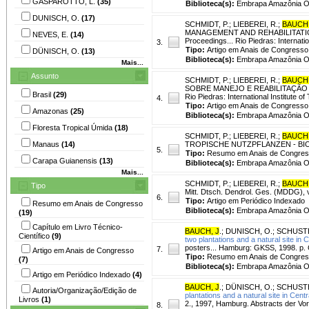
GASPAROTTO, L.
(35)
Biblioteca(s):
Embrapa Amazônia Oc
DUNISCH, O.
(17)
SCHMIDT, P.
;
LIEBEREI, R.
;
BAUCH,
MANAGEMENT AND REHABILITATIO
NEVES, E.
(14)
Proceedings... Rio Piedras: Internati
3.
Tipo:
Artigo em Anais de Congresso
DÜNISCH, O.
(13)
Biblioteca(s):
Embrapa Amazônia Oc
Mais...
Assunto
SCHMIDT, P.
;
LIEBEREI, R.
;
BAUCH,
SOBRE MANEJO E REABILITAÇÃO D
Brasil
(29)
Rio Piedras: International Institute 
4.
Tipo:
Artigo em Anais de Congresso
Amazonas
(25)
Biblioteca(s):
Embrapa Amazônia Oc
Floresta Tropical Úmida
(18)
SCHMIDT, P.
;
LIEBEREI, R.
;
BAUCH,
Manaus
(14)
TROPISCHE NUTZPFLANZEN - BIOLOG
5.
Tipo:
Resumo em Anais de Congre
Carapa Guianensis
(13)
Biblioteca(s):
Embrapa Amazônia Oc
Mais...
SCHMIDT, P.
;
LIEBEREI, R.
;
BAUCH,
Tipo
Mitt. Dtsch. Dendrol. Ges. (MDDG), v
6.
Tipo:
Artigo em Periódico Indexado
Resumo em Anais de Congresso
Biblioteca(s):
Embrapa Amazônia Oc
(19)
Capítulo em Livro Técnico-
BAUCH, J
.
;
DUNISCH, O.
;
SCHUSTE
Científico
(9)
two plantations and a natural site in 
posters... Hamburg: GKSS, 1998. p.
7.
Artigo em Anais de Congresso
Tipo:
Resumo em Anais de Congre
(7)
Biblioteca(s):
Embrapa Amazônia Oc
Artigo em Periódico Indexado
(4)
BAUCH, J
.
;
DÜNISCH, O.
;
SCHUSTE
Autoria/Organização/Edição de
plantations and a natural site in Cent
Livros
(1)
2., 1997, Hamburg. Abstracts der Vor
8.