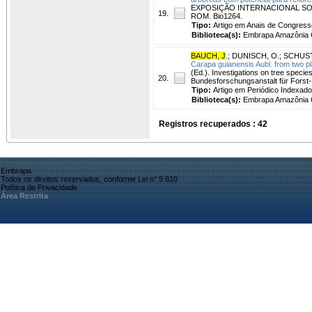
EXPOSIÇÃO INTERNACIONAL SOBRE FL
19.
ROM. Bio1264.
Tipo:
Artigo em Anais de Congress
Biblioteca(s):
Embrapa Amazônia O
BAUCH, J
.
;
DUNISCH, O.
;
SCHUST
Carapa guianensis Aubl. from two pla
(Ed.). Investigations on tree species
20.
Bundesforschungsanstalt für Forst- 
Tipo:
Artigo em Periódico Indexado
Biblioteca(s):
Embrapa Amazônia O
Registros recuperados : 42
Embrapa
Todos os direitos reservados, conforme Lei n° 9.610
Política de Privacidade
Área Restrita