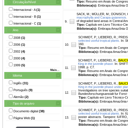
Tipo:
Resumo em Anais de Congre
Circulação/Nível
Biblioteca(s):
Embrapa Amazônia Oc
Internacional - A
(1)
SACK, M.
;
MÜLLER, M.
;
DÜNISCH, 
Internacional - B
(1)
macrophylla and Carapa guianensis.
of degraded land areas in Central Am
9.
Internacional - C
(1)
Tipo:
Capítulo em Livro Técnico-Cien
Biblioteca(s):
Embrapa Amazônia Oc
Ano
SCHMIDT, P.
;
LIEBEREI, R.
;
PREIS
2008
(1)
selected useful tropical plants.
In: S
160.
2006
(1)
10.
Tipo:
Resumo em Anais de Congr
2002
(4)
Biblioteca(s):
Embrapa Amazônia O
2000
(4)
SCHMIDT, P.
;
LIEBEREI, R.
;
BAUCH
King in the juvenile phase.
In: SHIFT
1999
(5)
1998. p. C7.
11.
Mais...
Tipo:
Resumo em Anais de Congre
Biblioteca(s):
Embrapa Amazônia O
Idioma
Inglês
(31)
SCHMIDT, P.
;
LIEBEREI, R.
;
BAUCH
King in the juvenile phase under pla
Português
(9)
Investigations on tree species suita
12.
Bundesforschungsanstalt fur Forst- 
Alemão
(2)
Tipo:
Capítulo em Livro Técnico-Cie
Biblioteca(s):
Embrapa Amazônia O
Tipo do arquivo
SCHMIDT, P.
;
LIEBEREI, R.
;
PREIS
Documento digital
(38)
selected useful tropical plants.
In: I
poster abstracts. Tampere: IUFRO, 
13.
Página Web
(1)
Tipo:
Resumo em Anais de Congr
Biblioteca(s):
Embrapa Amazônia O