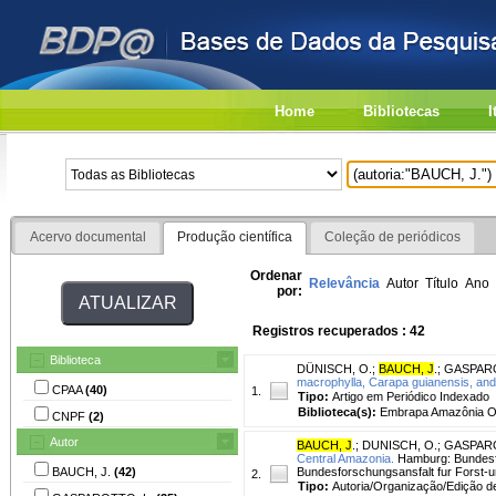
Home
Bibliotecas
I
Acervo documental
Produção científica
Coleção de periódicos
Ordenar
Relevância
Autor
Título
Ano
por:
Registros recuperados : 42
Biblioteca
DÜNISCH, O.
;
BAUCH, J
.
;
GASPARO
macrophylla, Carapa guianensis, and
CPAA
(40)
1.
Tipo:
Artigo em Periódico Indexado
Biblioteca(s):
Embrapa Amazônia Oc
CNPF
(2)
Autor
BAUCH, J
.
;
DUNISCH, O.
;
GASPAROT
Central Amazonia.
Hamburg: Bundesfor
BAUCH, J.
(42)
Bundesforschungsansfalt fur Forst-un
2.
Tipo:
Autoria/Organização/Edição d