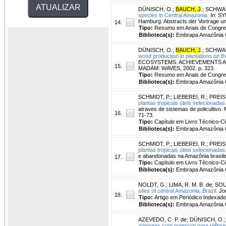
DÜNISCH, O.
;
BAUCH, J
.
;
SCHWAR
species in Central Amazonia.
In: S
Hamburg. Abstracts der Vortrage und
14.
Tipo:
Resumo em Anais de Congr
Biblioteca(s):
Embrapa Amazônia O
DÜNISCH, O.
;
BAUCH, J
.
;
SCHWAR
wood production in plantations on t
ECOSYSTEMS. ACHIEVEMENTS AND
15.
MADAM: WAVES, 2002. p. 323.
Tipo:
Resumo em Anais de Congr
Biblioteca(s):
Embrapa Amazônia O
SCHMIDT, P.
;
LIEBEREI, R.
;
PREIS
plantas tropicais úteis selecionadas
atraves de sistemas de policultiv
16.
71-73.
Tipo:
Capítulo em Livro Técnico-Cie
Biblioteca(s):
Embrapa Amazônia O
SCHMIDT, P.
;
LIEBEREI, R.
;
PREIS
plantas tropicais úteis selecionadas
e abandonadas na Amazônia brasilei
17.
Tipo:
Capítulo em Livro Técnico-Cie
Biblioteca(s):
Embrapa Amazônia O
NOLDT, G.
;
LIMA, R. M. B. de
;
SOU
sites of central Amazonia, Brazil.
Jou
18.
Tipo:
Artigo em Periódico Indexado
Biblioteca(s):
Embrapa Amazônia O
AZEVEDO, C. P. de
;
DÜNISCH, O.
arbóreas com potencial para reflor