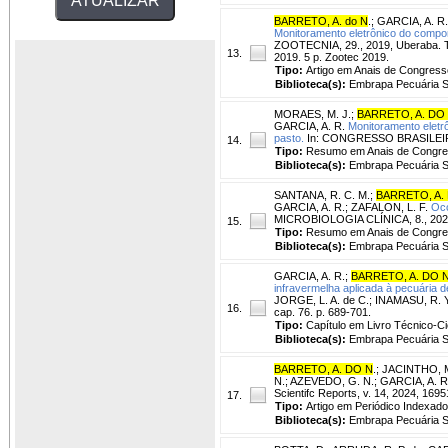
BARRETO, A. do N
.
;
GARCIA, A. R.
Monitoramento eletrônico do compo
ZOOTECNIA, 29., 2019, Uberaba. Te
13.
2019. 5 p. Zootec 2019.
Tipo:
Artigo em Anais de Congress
Biblioteca(s):
Embrapa Pecuária S
MORAES, M. J.
;
BARRETO, A. DO
GARCIA, A. R.
Monitoramento eletr
pasto.
In: CONGRESSO BRASILEIRO D
14.
Tipo:
Resumo em Anais de Congr
Biblioteca(s):
Embrapa Pecuária S
SANTANA, R. C. M.
;
BARRETO, A.
GARCIA, A. R.
;
ZAFALON, L. F.
Occ
MICROBIOLOGIA CLÍNICA, 8., 2022, 
15.
Tipo:
Resumo em Anais de Congr
Biblioteca(s):
Embrapa Pecuária S
GARCIA, A. R.
;
BARRETO, A. DO 
infravermelha aplicada à pecuária d
JORGE, L. A. de C.; INAMASU, R. Y. 
16.
cap. 76. p. 689-701.
Tipo:
Capítulo em Livro Técnico-Cie
Biblioteca(s):
Embrapa Pecuária S
BARRETO, A. DO N
.
;
JACINTHO, M
N.
;
AZEVEDO, G. N.
;
GARCIA, A. R
Scientifc Reports, v. 14, 2024, 1695
17.
Tipo:
Artigo em Periódico Indexado
Biblioteca(s):
Embrapa Pecuária S