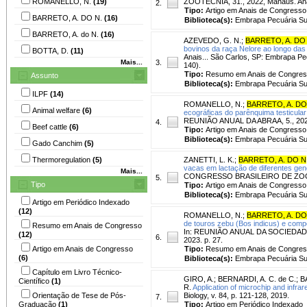
ROMANELLO, N.
(19)
ZOOTECNIA, 31., 2022, Manaus. Anais
2.
Tipo:
Artigo em Anais de Congresso
BARRETO, A. DO N.
(16)
Biblioteca(s):
Embrapa Pecuária Su
BARRETO, A. do N.
(16)
AZEVEDO, G. N.
;
BARRETO, A. DO
bovinos da raça Nelore ao longo das
BOTTA, D.
(11)
Anais... São Carlos, SP: Embrapa P
Mais...
3.
140).
Tipo:
Resumo em Anais de Congre
Assunto
Biblioteca(s):
Embrapa Pecuária Su
ILPF
(14)
ROMANELLO, N.
;
BARRETO, A. DO
Animal welfare
(6)
ecográficas do parênquima testicula
REUNIÃO ANUAL DA ABRAA, 5., 2021
4.
Beef cattle
(6)
Tipo:
Artigo em Anais de Congresso
Biblioteca(s):
Embrapa Pecuária Su
Gado Canchim
(5)
Thermoregulation
(5)
ZANETTI, L. K.
;
BARRETO, A. DO N
vacas em lactação de diferentes genó
Mais...
CONGRESSO BRASILEIRO DE ZOOTECNIA
5.
Tipo
Tipo:
Artigo em Anais de Congresso
Biblioteca(s):
Embrapa Pecuária Su
Artigo em Periódico Indexado
(12)
ROMANELLO, N.
;
BARRETO, A. DO
de touros zebu (Bos indicus) e compo
Resumo em Anais de Congresso
In: REUNIÃO ANUAL DA SOCIEDADE 
(12)
6.
2023. p. 27.
Artigo em Anais de Congresso
Tipo:
Resumo em Anais de Congre
(6)
Biblioteca(s):
Embrapa Pecuária Su
Capítulo em Livro Técnico-
GIRO, A.
;
BERNARDI, A. C. de C.
;
B
Científico
(1)
R.
Application of microchip and infra
Orientação de Tese de Pós-
Biology, v. 84, p. 121-128, 2019.
7.
Graduação
(1)
Tipo:
Artigo em Periódico Indexado