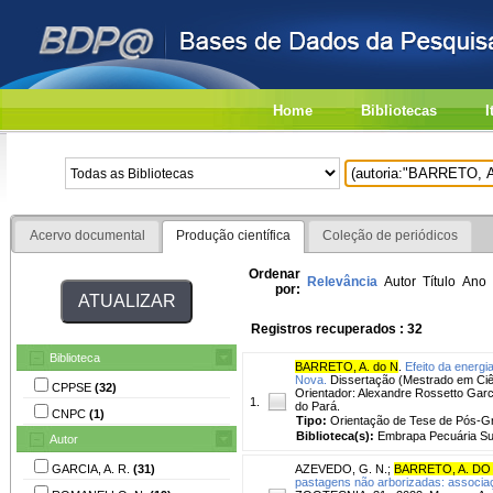
Home
Bibliotecas
I
Acervo documental
Produção científica
Coleção de periódicos
Ordenar
Relevância
Autor
Título
Ano
por:
Registros recuperados : 32
Biblioteca
BARRETO, A. do N
.
Efeito da energ
Nova.
Dissertação (Mestrado em Ciênc
CPPSE
(32)
Orientador: Alexandre Rossetto Garc
1.
do Pará.
CNPC
(1)
Tipo:
Orientação de Tese de Pós-
Biblioteca(s):
Embrapa Pecuária Su
Autor
GARCIA, A. R.
(31)
AZEVEDO, G. N.
;
BARRETO, A. DO
pastagens não arborizadas: associa