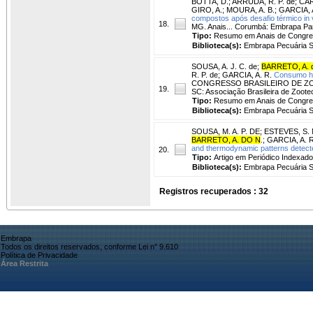
BOTTA, D.
;
ARRUDA, R. P. de
;
CAR
GIRO, A.
;
MOURA, A. B.
;
GARCIA, 
compostos após desafio térmico in v
18.
MG. Anais... Corumbá: Embrapa Pan
Tipo:
Resumo em Anais de Congr
Biblioteca(s):
Embrapa Pecuária S
SOUSA, A. J. C. de
;
BARRETO, A. 
R. P. de
;
GARCIA, A. R.
Consumo híd
CONGRESSO BRASILEIRO DE ZOOTECNI
19.
SC: Associação Brasileira de Zoote
Tipo:
Resumo em Anais de Congr
Biblioteca(s):
Embrapa Pecuária S
SOUSA, M. A. P. DE
;
ESTEVES, S. 
BARRETO, A. DO N
.
;
GARCIA, A. R
and thermodynamic patterns detecte
20.
Tipo:
Artigo em Periódico Indexado
Biblioteca(s):
Embrapa Pecuária S
Registros recuperados : 32
Embrapa
Todos os direitos reservados, conforme Lei n° 9.610
Política de Privacidade
Área Restrita