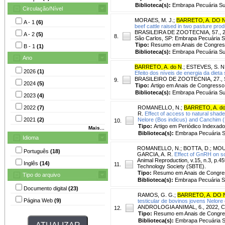
Biblioteca(s):
Embrapa Pecuária Su
Circulação/Nível
MORAES, M. J.
;
BARRETO, A. DO 
A - 1
(6)
beef cattle raised in two pasture pro
BRASILEIRA DE ZOOTECNIA, 57., 2022,
A - 2
(5)
8.
São Carlos, SP: Embrapa Pecuária Su
Tipo:
Resumo em Anais de Congre
B - 1
(1)
Biblioteca(s):
Embrapa Pecuária Su
Ano
BARRETO, A. do N
.
;
ESTEVES, S. N
2026
(1)
Efeito dos níveis de energia da diet
BRASILEIRO DE ZOOTECNIA, 27., Sant
9.
2024
(5)
Tipo:
Artigo em Anais de Congresso
Biblioteca(s):
Embrapa Pecuária Su
2023
(4)
2022
(7)
ROMANELLO, N.
;
BARRETO, A. d
R.
Effect of access to natural shad
2021
(2)
Nelore (Bos indicus) and Canchim (B
10.
Tipo:
Artigo em Periódico Indexado
Mais...
Biblioteca(s):
Embrapa Pecuária S
Idioma
ROMANELLO, N.
;
BOTTA, D.
;
MOUR
Português
(18)
GARCIA, A. R.
Effect of GnRH on sc
Animal Reproduction, v.15, n.3, p.45
Inglês
(14)
11.
Technology Society (SBTE).
Tipo:
Resumo em Anais de Congre
Tipo do arquivo
Biblioteca(s):
Embrapa Pecuária S
Documento digital
(23)
RAMOS, G. G.
;
BARRETO, A. DO 
Página Web
(9)
testicular de bovinos jovens Nelor
ANDROLOGIA ANIMAL, 6., 2022, Cam
12.
Tipo:
Resumo em Anais de Congr
Biblioteca(s):
Embrapa Pecuária S