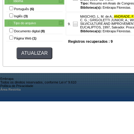
Idioma
Tipo:
Resumo em Anais de Congre
Biblioteca(s):
Embrapa Florestas.
Português
(6)
Inglês
(3)
MASCHIO, L. M. de A.
;
ANDRADE, F.
C. G.
;
GRIGOLETTI JUNIOR, A.
;
WI
Tipo do arquivo
SILVICULTURE AND IMPROVEMEN
9.
EUCALIPTOS, 1997, Salvador. Procee
Documento digital
(8)
Biblioteca(s):
Embrapa Florestas.
Página Web
(1)
Registros recuperados : 9
Embrapa
Todos os direitos reservados, conforme Lei n° 9.610
Política de Privacidade
Área Restrita