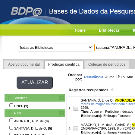
Home
Bibliotecas
I
Acervo documental
Produção científica
Coleção de periódicos
Ordenar
Relevância
Autor
Título
Ano
por:
Registros recuperados : 9
Biblioteca
SANTANA, D. L. de Q.
;
ANDRADE, F.
teores de magnésio foliar com a seca
CNPF
(9)
1999.
1.
Tipo:
Artigo em Periódico Indexado
Autor
Biblioteca(s):
Embrapa Florestas.
ANDRADE, F. M. de
(9)
MASCHIO, L. M. de A.
;
GAIAD, S.
;
A
SANTANA, D. L. de Q.
(5)
EMBRAPA-CNPF, 1999. 8 p. (EMBRA
2.
Biblioteca(s):
Embrapa Florestas.