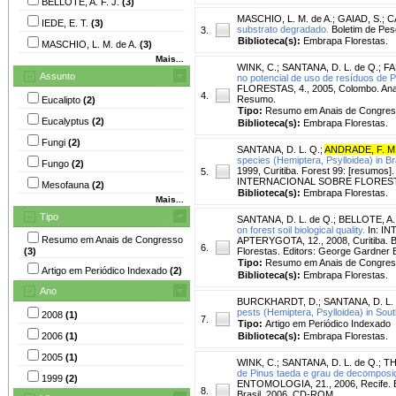
BELLOTE, A. F. J.
(3)
MASCHIO, L. M. de A.
;
GAIAD, S.
;
C
IEDE, E. T.
(3)
substrato degradado.
Boletim de Pesq
3.
Biblioteca(s):
Embrapa Florestas.
MASCHIO, L. M. de A.
(3)
Mais...
WINK, C.
;
SANTANA, D. L. de Q.
;
FA
Assunto
no potencial de uso de resíduos de P
FLORESTAS, 4., 2005, Colombo. Ana
4.
Resumo.
Eucalipto
(2)
Tipo:
Resumo em Anais de Congre
Eucalyptus
(2)
Biblioteca(s):
Embrapa Florestas.
Fungi
(2)
SANTANA, D. L. Q.
;
ANDRADE, F. M.
species (Hemiptera, Psylloidea) in Bra
Fungo
(2)
1999, Curitiba. Forest 99: [resum
5.
INTERNACIONAL SOBRE FLORESTAS, 
Mesofauna
(2)
Biblioteca(s):
Embrapa Florestas.
Mais...
Tipo
SANTANA, D. L. de Q.
;
BELLOTE, A. 
on forest soil biological quality.
In: I
Resumo em Anais de Congresso
APTERYGOTA, 12., 2008, Curitiba. Bi
6.
(3)
Florestas. Editors: George Gardner 
Tipo:
Resumo em Anais de Congre
Artigo em Periódico Indexado
(2)
Biblioteca(s):
Embrapa Florestas.
Ano
BURCKHARDT, D.
;
SANTANA, D. L. 
pests (Hemiptera, Psylloidea) in Sout
2008
(1)
7.
Tipo:
Artigo em Periódico Indexado
2006
(1)
Biblioteca(s):
Embrapa Florestas.
2005
(1)
WINK, C.
;
SANTANA, D. L. de Q.
;
TH
de Pinus taeda e grau de decomposiç
1999
(2)
ENTOMOLOGIA, 21., 2006, Recife. En
8.
Brasil, 2006. CD-ROM.